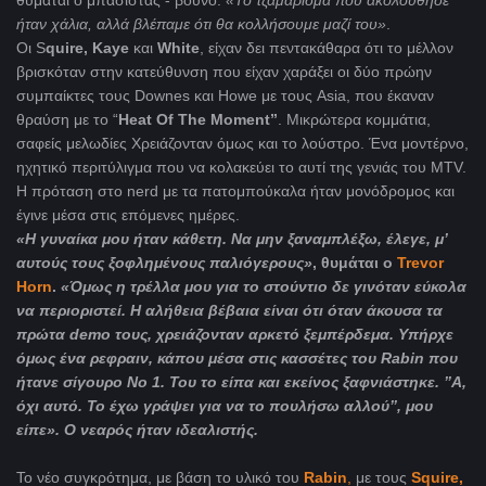
θυμάται ο μπασίστας - βουνό.
«Το τζαμάρισμα που ακολούθησε
ήταν χάλια, αλλά βλέπαμε ότι θα κολλήσουμε μαζί του»
.
Οι S
quire, Kaye
και
White
, είχαν δει πεντακάθαρα ότι το μέλλον
βρισκόταν στην κατεύθυνση που είχαν χαράξει οι δύο πρώην
συμπαίκτες τους Downes και Howe με τους Asia, που έκαναν
θραύση με το “
Heat Of The Moment”
. Μικρώτερα κομμάτια,
σαφείς μελωδίες Χρειάζονταν όμως και το λούστρο. Ένα μοντέρνο,
ηχητικό περιτύλιγμα που να κολακεύει το αυτί της γενιάς του MTV.
Η πρόταση στο nerd με τα πατομπούκαλα ήταν μονόδρομος και
έγινε μέσα στις επόμενες ημέρες.
«Η γυναίκα μου ήταν κάθετη. Να μην ξαναμπλέξω, έλεγε, μ’
αυτούς τους ξοφλημένους παλιόγερους»
, θυμάται ο
Trevor
Horn
.
«Όμως η τρέλλα μου για το στούντιο δε γινόταν εύκολα
να περιοριστεί. Η αλήθεια βέβαια είναι ότι όταν άκουσα τα
πρώτα
demo
τους, χρειάζονταν αρκετό ξεμπέρδεμα. Υπήρχε
όμως ένα ρεφραιν, κάπου μέσα στις κασσέτες του
Rabin
που
ήτανε σίγουρο Νο 1. Του το είπα και εκείνος ξαφνιάστηκε. ’’
A
,
όχι αυτό. Το έχω γράψει για να το πουλήσω αλλού’’, μου
είπε
». O νεαρός ήταν ιδεαλιστής.
Το νέο συγκρότημα, με βάση το υλικό του
Rabin
,
με τους
Squire,