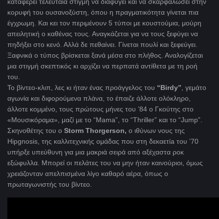
καταφέρει τελευταία στιγμή να διαφύγει και να σκαρφαλώσει στην
κορυφή του ουσανοξύστη, όπου η πραγματικότητα γίνεται πια
έγχρωμη. Και κει τον περιμένουν 5 τύποι με κουστούμια, μούρη
απειλητική ο καθένας τους. Αναγκάζεται για να τους ξεφύγει να
πηδήξει στο κενό. Αλλά δε πεθαίνει. Γίνεται πουλί και ξεφεύγει.
Ξαφνικά ο τύπος βρίσκεται ξανά μέσα στο πλήθος. Αναλογίζεται
μια στιγμή σκεπτικός κι αρχίζει να περπατά αντίθετα με τη ροή
του.
Το βίντεο-κλιπ, λες κι ήταν ένας προάγγελος του
“Birdy
”
, γεμάτο
αγωνία και διφορούμενα πλάνα, το έπαιζε άλλοτε ολόκληρο,
άλλοτε κομμένο, τους πρώτους μήνες του ’84 ο Γκούτης στο
«Μουσικόραμα», μαζί με το “
Mama”, το “Thriller” και το “Jump”.
Σκηνοθέτης του ο
Storm Thorgerson,
ο ιθύνων νους της
Hipgnosis, της καλλιτεχνικής ομάδας που στη δεκαετίa του ’70
υπήρξε υπεύθυνη για μια μακριά σειρά από αξέχαστα ροκ
εξώφυλλα. Μπορεί οι πελάτες του να μην ήταν καινούριοι, όμως
χρειάζονταν απελπισμένα λίγο καθαρό αέρα, όπως ο
πρωταγωνιστής του βίντεο.