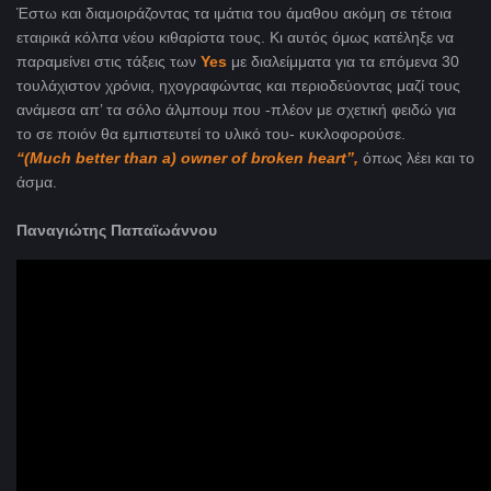
Έστω και διαμοιράζοντας τα ιμάτια του άμαθου ακόμη σε τέτοια
εταιρικά κόλπα νέου κιθαρίστα τους. Κι αυτός όμως κατέληξε να
παραμείνει στις τάξεις των
Yes
με διαλείμματα για τα επόμενα 30
τουλάχιστον χρόνια, ηχογραφώντας και περιοδεύοντας μαζί τους
ανάμεσα απ’ τα σόλο άλμπουμ που -πλέον με σχετική φειδώ για
το σε ποιόν θα εμπιστευτεί το υλικό του- κυκλοφορούσε.
“(Much better than a) owner of broken heart”,
όπως λέει και το
άσμα.
Παναγιώτης Παπαϊωάννου