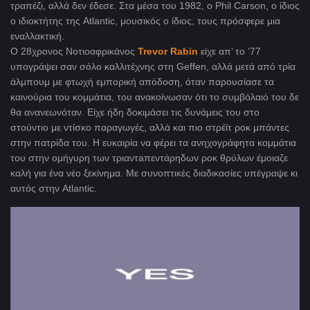
τραπέζι, αλλά δεν έδεσε. Στα μέσα του 1982, ο Phil Carson, o ίδιος
ο ιδιοκτήτης της Atlantic, μουσικός ο ίδιος, τους πρόσφερε μια
εναλλακτική.
Ο 28χρονος Νοτιοαφρικάνος
Trevor Rabin
είχε απ’ το ’77
υπογράψει σαν σόλο καλλιτέχνης στη Geffen, αλλά μετά από τρία
άλμπουμ με φτωχή εμπορική απόδοση, όταν παρουσίασε τα
καινούρια του κομμάτια, του ανακοίνωσαν ότι το συμβόλαιό του δε
θα ανανεωνόταν. Είχε ήδη δοκιμάσει τις δυνάμεις του στο
στούντιο με ντίσκο παραγωγές, αλλά και πιο στρέϊτ ροκ μπάντες
στην πατρίδα του. Η ευκαιρία να φέρει τα ανηχογράφητα κομμάτια
του στην ομήγυρη των τριαντaπεντάρηδων ροκ θρύλων έμοιαζε
καλή για ένα νέο ξεκίνημα. Με συνοπτικές διαδικασίες υπέγραψε κι
αυτός στην Atlantic.