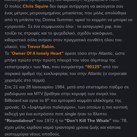
Ο πολύς
Chris Squire
δεν έφερε αντίρρηση να ακούγεται σαν
ένας μέτριος μετρονομημένος μπασίστας που μόλις απολύθηκε
από τη μπάντα της Donna Summer
, αρκεί το κομμάτι να μπορεί να
«χορευτεί». Σε ένα συμφωνούν όλοι : το εισαγωγικό ριφ, που
τονίζει τις στροφές και το ψυχεδελικό, σχεδόν κακόφωνο,
κιθαριστικό σόλο ανήκαν στον πραγματικό συνθέτη όλου του
υλικού, τον
Trevor Rabin.
Το
“
Owner
Of A lonely Heart”
άρεσε τόσο στην Atlantic
, ώστε
μπήκε πρώτο στην πρώτη πλευρά του νέου άλμπουμ της
«επιστροφής» των
Yes,
που ονομάστηκε
“90125”
από τον
σειριακό αριθμό της κυκλοφορίας του στην Atlantic (ο corporate
χειρισμός στο τέρμα).
Στις 21 και 28 Ιανουαρίου 1984, μετά από επισταμένο παίξιμο σε
ραδιόφωνο και
MTV
βρέθηκε στην κορυφή των σινγκλ του
ο
Billboard
και εγινε το 8
πιο εμπορικό κομμάτι ολόκληρης της
χρονιάς. Οι «ξοφλημένοι παλιόγεροι», των οποίων η πιο κοντινή
εκδοχή για ένα ευπρόσιτο ποπ
single ήταν το 8λεπτο
“Roundabout”
του 1972 ή το
“Don’t Kill The Whale
”
του ’78,
είχαν μόλις κερδίσει καμιά τριανταριά χρόνια ζωής και κάποια
εκατομμύρια νέους οπαδούς.