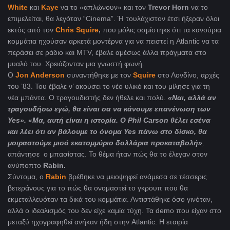
White
και
Kaye
να το «απλώνουν» και τον
Trevor Horn
να το
επιμελείται, θα λεγόταν “Cinema”. Ή τουλάχιστον έτσι ήξεραν όλοι
εκτός από τον
Chris Squire
,
που μόλις οσμίστηκε ότι τα κανούρια
κομμάτια ηχούσαν αρκετά μοντέρνα για να πειστεί η Atlantic να τα
περάσει σε ράδιο και MTV, έβαλε αμέσως άλλα πράγματα στο
μυαλό του. Χρειάζονταν μια γνωστή φωνή.
Ο
Jon Anderson
συναντήθηκε με τον
Squire
στο Λονδίνο, αρχές
του ’83. Του έβαλε ν’ ακούσει το νέο υλικό και του μίλησε για τη
νέα μπάντα. Ο τραγουδιστής δεν ήθελε και πολύ.
«Ναι, αλλά αν
τραγουδήσω εγώ, θα είναι σα να κάνουμε επανένωση των
Yes
». «Μα, αυτή είναι η ιστορία. Ο
Phil
Carson
θέλει εσένα
και λέει ότι αν βάλουμε το όνομα
Yes
πάνω στο δίσκο, θα
μοιραστούμε μισό εκατομμύριο δολλάρια προκαταβολή»
,
απάντησε ο μπασίστας. Το θέμα ήταν πώς θα το έλεγαν στον
ανύποπτο
Rabin.
Σύντομα, ο
Rabin
βρέθηκε να μειoψηφεί ανάμεσα σε τέσσερις
βετεράνους για το πώς θα ονομαστεί το γκρουπ που θα
εκμεταλλευόταν τα δικά του κομμάτια. Αντιστάθηκε όσο γινόταν,
αλλά ο ιδεαλισμός του δεν είχε καμία τύχη. Τα demo που είχαν στο
μεταξύ ηχογραφηθεί ανήκαν ήδη στην Atlantic. Η εταιρία