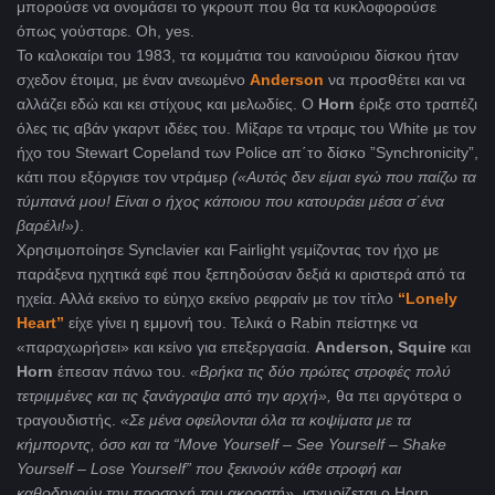
μπορούσε να ονομάσει το γκρουπ που θα τα κυκλοφορούσε
όπως γούσταρε. Oh, yes.
Το καλοκαίρι του 1983, τα κομμάτια του καινούριου δίσκου ήταν
σχεδον έτοιμα, με έναν ανεωμένο
Anderson
να προσθέτει και να
αλλάζει εδώ και κει στίχους και μελωδίες. Ο
Horn
έριξε στο τραπέζι
όλες τις αβάν γκαρντ ιδέες του. Μίξαρε τα ντραμς του White με τον
ήχο του Stewart Copeland των Police απ΄το δίσκο ”Synchronicity
”,
κάτι που εξόργισε τον ντράμερ
(«Αυτός δεν είμαι εγώ που παίζω τα
τύμπανά μου! Είναι ο ήχος κάποιου που κατουράει μέσα σ΄ένα
βαρέλι!»)
.
Χρησιμοποίησε
Synclavier και Fairlight
γεμίζοντας τον ήχο με
παράξενα ηχητικά εφέ που ξεπηδούσαν δεξιά κι αριστερά από τα
ηχεία. Αλλά εκείνο το εύηχο εκείνο ρεφραίν με τον τίτλο
“
Lonely
Heart”
είχε γίνει η εμμονή του. Τελικά ο Rabin
πείστηκε να
«παραχωρήσει» και κείνο για επεξεργασία.
Anderson, Squire
και
Horn
έπεσαν πάνω του.
«Βρήκα τις δύο πρώτες στροφές πολύ
τετριμμένες και τις ξανάγραψα από την αρχή»,
θα πει αργότερα ο
τραγουδιστής.
«Σε μένα οφείλονται όλα τα κοψίματα με τα
κήμπορντς, όσο και τα “
Move
Yourself
–
See
Yourself
–
Shake
Yourself
–
Lose
Yourself
”
που ξεκινούν κάθε στροφή και
καθοδηγούν την προσοχή του ακροατή»,
ισχυρίζεται ο Horn.