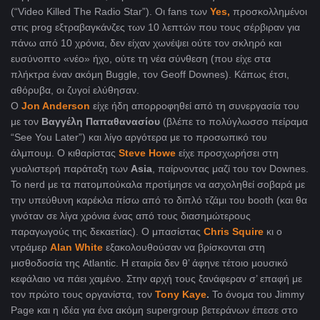
(“Video Killed The Radio Star”). Οι fans των
Yes,
προσκολλημένοι
στις prog εξτραβαγκάνζες των 10 λεπτών που τους σέρβιραν για
πάνω από 10 χρόνια, δεν είχαν χωνέψει ούτε τον σκληρό και
ευσύνοπτο «νέο» ήχο, ούτε τη νέα σύνθεση (που είχε στα
πλήκτρα έναν ακόμη Buggle, τoν Geoff Downes). Κάπως έτσι,
αθόρυβα, οι ζυγοί ελύθησαν.
Ο
Jon Anderson
είχε ήδη απορροφηθεί από τη συνεργασία του
με τον
Βαγγέλη Παπαθανασίου
(βλέπε το πολύγλωσσο πείραμα
“See You Later”) και λίγο αργότερα με το προσωπικό του
άλμπουμ. Ο κιθαρίστας
Steve Howe
είχε προσχωρήσει στη
γυαλιστερή παράταξη των
Asia
, παίρνοντας μαζί του τον Downes.
To nerd με τα πατομπούκαλα προτίμησε να ασχοληθεί σοβαρά με
την υπεύθυνη καρέκλα πίσω από το διπλό τζάμι του booth (και θα
γινόταν σε λίγα χρόνια ένας από τους διασημώτερους
παραγωγούς της δεκαετίας). Ο μπασίστας
Chris Squire
κι ο
ντράμερ
Alan White
εξακολουθούσαν να βρίσκονται στη
μισθοδοσία της Atlantic. Η εταιρία δεν θ’ άφηνε τέτοιο μουσικό
κεφάλαιο να πάει χαμένο. Στην αρχή τους ξανάφεραν σ’ επαφή με
τον πρώτο τους οργανίστα, τον
Tony Kaye
.
Το όνομα του Jimmy
Page και η ιδέα για ένα ακόμη supergroup βετεράνων έπεσε στο