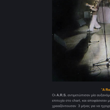
"
A Ro
Οι
A.R.S.
αντιμετώπισαν μία αυξανόμ
επιτυχία στο chart, και αποφάσισαν
χρειαζόντουσαν 3 μήνες για να ηχο