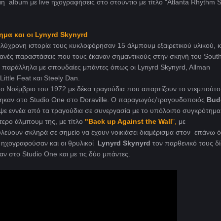
μη album με live ηχογραφήσεις στο στούντιο με τίτλο "Atlanta Rhythm S
ημα και οι Lynyrd Skynyrd
ύχρονη ιστορία τους κυκλοφόρησαν 15 άλμπουμ εξαιρετικού υλικού, κ
τανές παραστάσεις που τους έκαναν σημαντικούς στην σκηνή του Sout
 παράλληλα με σπουδαίες μπάντες όπως οι Lynyrd Skynyrd, Allman
ittle Feat και Steely Dan.
 το Νοέμβριο του 1972 με δέκα τραγούδια που απαρτίζουν το ντεμπούτο
καν στο Studio One στο Doraville. Ο παραγωγός/τραγουδοποιός
Bud
ραψε εννέα από τα τραγούδια σε συνεργασία με το υπόλοιπο συγκρότημα
ερο άλμπουμ της, με τίτλο
"Back up Against the Wall
",
με
λεύουν σκληρά σε σημείο να έχουν νοικιάσει διαμέρισμα στον επάνω 
ο ηχογραφούσαν και οι θρυλικοί
Lynyrd Skynyrd
τον παρθενικό τους δ
αν στο Studio One και με τις δύο μπάντες.