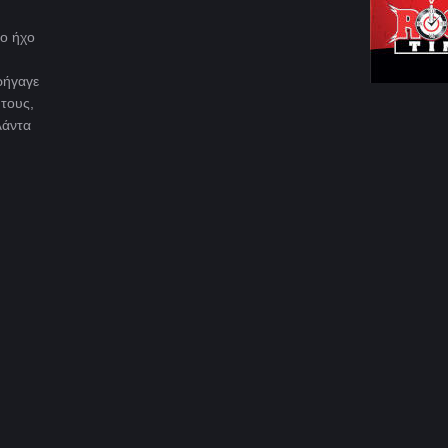
νο ήχο
ρήγαγε
 τους,
λάντα