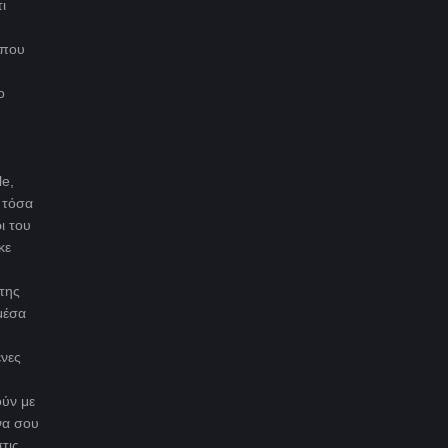
ι
που
ο
le,
 τόσα
ι του
κε
 της
μέσα
ένες
ούν με
να σου
τις