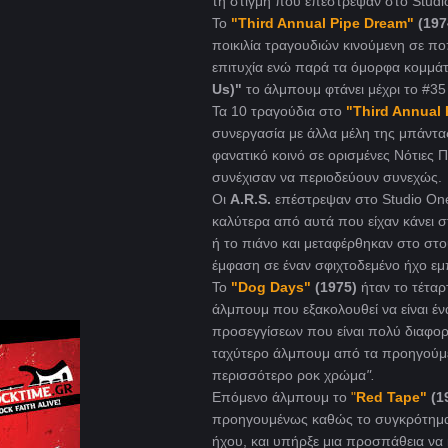
τη στιγμή που επέστρεψαν στο Studi
Το
"Third Annual Pipe Dream"
(197
ποικιλία τραγουδιών κινούμενη σε πο
επιτυχία ενώ παρά τα όμορφα κομμάτ
Us)"
το άλμπουμ φτάνει μέχρι το #35
Τα 10 τραγούδια στο
"Third Annual 
συνεργασία με άλλα μέλη της μπάντας,
φανατικό κοινό σε ορισμένες Νότιες 
συνέχισαν να περιοδεύουν συνεχώς.
Οι
A.R.S.
επέστρεψαν στο Studio One
καλύτερα από αυτά που είχαν κάνει 
ή το πιάνο και μεταφέρθηκαν στο στο
έμφαση σε έναν σφιχτοδεμένο ήχο εμ
Το
"Dog Days"
(1975)
ήταν το τέτα
άλμπουμ που εξακολουθεί να είναι έν
προσεγγίσεων που είναι πολύ διαφορε
ταχύτερο άλμπουμ από τα προηγούμεν
περισσότερο ροκ χρώμα
".
Επόμενο άλμπουμ το
"
Red Tape"
(1
προηγουμένως καθώς το συγκρότημα εί
ήχου, και υπήρξε μια προσπάθεια να