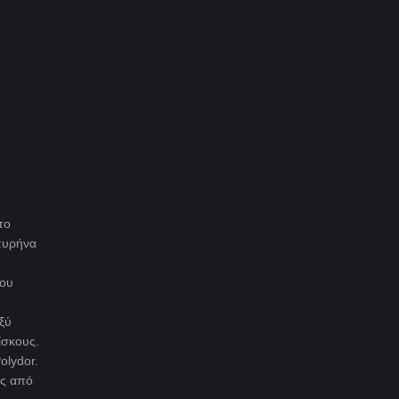
το
 πυρήνα
o
του
ξύ
ίσκους.
lydor.
ις από