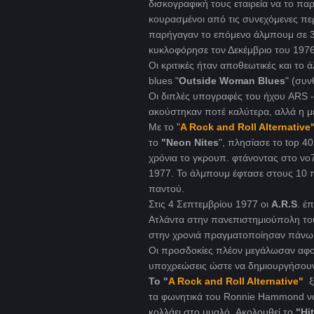
δισκογραφική τους εταιρεία να το πα
κουρασμένοι από τις συνεχόμενες πε
παρήγαγαν το επόμενο άλμπουμ σε 3
κυκλοφόρησε τον Δεκέμβριο του 1976
Οι κριτικές ήταν αποθεωτικές και το
blues "
Outside Woman Blues
" (συν
Οι διπλές υπογραφές του ήχου ARS 
ακούστηκαν ποτέ καλύτερα, αλλά η με
Με το
"
A Rock and Roll Alternative
το
"Neon Nites
", πλησίασε το top 4
χρόνια το γκρουπ. φτάνοντας στο νο
1977. Το άλμπουμ έφτασε στους 10 π
παντού.
Στις 4 Σεπτεμβρίου 1977 οι
A.R.S
. έ
Ατλάντα στην πανεπιστημιούπολη του 
στην χρονιά πραγματοποίησαν πάνω
Οι προσδοκίες πλέον μεγάλωσαν αφού
υποχρεώσεις ώστε να δημιουργήσουν
Το "
A Rock and Roll Alternative"
ξ
τα φωνητικά του Ronnie Hammond να 
κολλάει στο μυαλό. Aκολουθεί το
"Hi