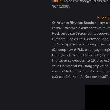
1981".
Τέλος είχε προηγηθεί ένα ακό
'96" (1996).
Το ξεκίν
Οι Atlanta Rhythm Section
στην πολ
έδιναν υπέροχες διασκεδαστικές ζων
Rock όπου κατάφεραν να πορεύονται
Brothers, Eagles και Fleetwood Mac, L
Το δισκογραφικό τους ξεκίνημα έγινε
άλμπουμ των
A.R.S.
που ηχογραφήθη
Buie
(Roy Orbison, Classics IV) έγ
Η μπάντα κυκλοφορεί το 1973 το δεύτ
τους
Hammond
και
Daughtry
να δου
από το Studio One. Στο ίδιο στούντι
ενώ παράλληλα ο
Al Kooper
εργαζότ