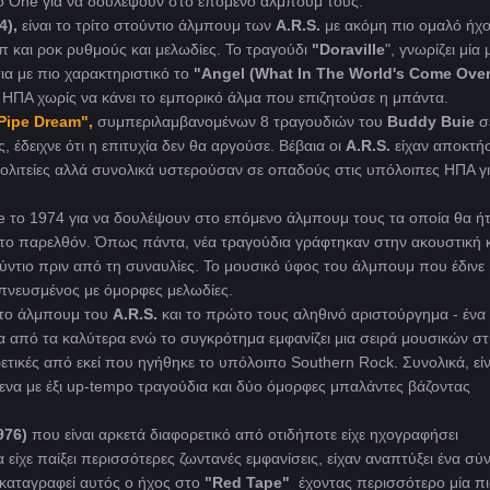
o One για να δουλέψουν στο επόμενο άλμπουμ τους.
4),
είναι το τρίτο στούντιο άλμπουμ των
A.R.S.
με ακόμη πιο ομαλό ήχο 
π και ροκ ρυθμούς και μελωδίες. Το τραγούδι
"Doraville
", γνωρίζει μία 
ια με πιο χαρακτηριστικό το
"Angel (What In The World's Come Ove
 ΗΠΑ χωρίς να κάνει το εμπορικό άλμα που επιζητούσε η μπάντα.
Pipe Dream",
συμπεριλαμβανομένων 8 τραγουδιών του
Buddy Buie
σ
 έδειχνε ότι η επιτυχία δεν θα αργούσε. Βέβαια οι
A.R.S.
είχαν αποκτήσ
Πολιτείες αλλά συνολικά υστερούσαν σε οπαδούς στις υπόλοιπες ΗΠΑ γ
 το 1974 για να δουλέψουν στο επόμενο άλμπουμ τους τα οποία θα ή
στο παρελθόν. Όπως πάντα, νέα τραγούδια γράφτηκαν στην ακουστική 
ύντιο πριν από τη συναυλίες. Το μουσικό ύφος του άλμπουμ που έδινε
πνευσμένος με όμορφες μελωδίες.
ρτο άλμπουμ του
A.R.S.
και το πρώτο τους αληθινό αριστούργημα - ένα
α από τα καλύτερα ενώ το συγκρότημα εμφανίζει μια σειρά μουσικών στ
τικές από εκεί που ηγήθηκε το υπόλοιπο Southern Rock. Συνολικά, είν
α με έξι up-tempo τραγούδια και δύο όμορφες μπαλάντες βάζοντας
976)
που είναι αρκετά διαφορετικό από οτιδήποτε είχε ηχογραφήσει
χε παίξει περισσότερες ζωντανές εμφανίσεις, είχαν αναπτύξει ένα σύ
 καταγραφεί αυτός ο ήχος στο
"Red Tape"
έχοντας περισσότερο μία πι