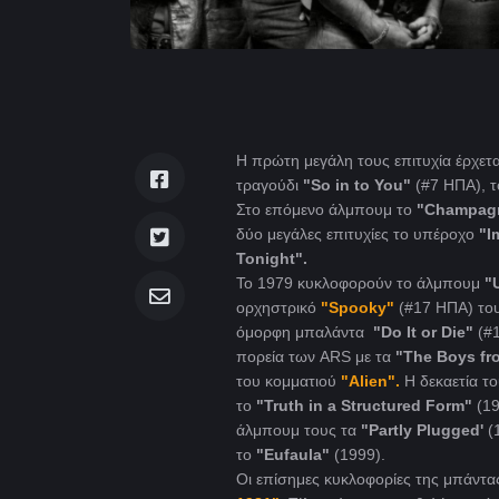
Η πρώτη μεγάλη τους επιτυχία έρχετ
τραγούδι
"So in to You"
(#7 ΗΠΑ), τ
Στο επόμενο άλμπουμ το
"Champag
δύο μεγάλες επιτυχίες το υπέροχο
"I
Tonight".
Το 1979 κυκλοφορούν το άλμπουμ
"
ορχηστρικό
"Spooky"
(#17 ΗΠΑ) του
όμορφη μπαλάντα
"Do It or Die"
(#1
πορεία των ARS με τα
"The Boys fro
του κομματιού
"Alien".
Η
δεκαετία τ
το
"Truth in a Structured Form"
(19
άλμπουμ τους τα
"Partly Plugged'
(
το
"Eufaula"
(1999).
Οι επίσημες κυκλοφορίες της μπάντας