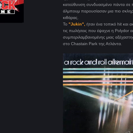
κατεύθυνση συνδυασμένο πάντα σε πο
άλμπουμ παρουσίασαν μια πιο σκληρή
κιθάρας.
Το
"Jukin",
ήταν ένα τοπικό hit και 
τις πωλήσεις που έψαχνε η Polydor ε
συμπεριλαμβανομένης μιας αξέχαστη
στο Chastain Park της Ατλάντα.