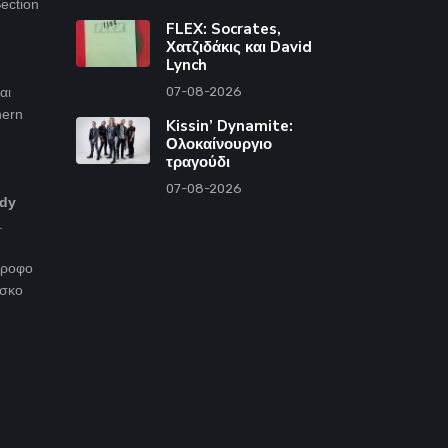
ection
FLEX: Socrates,
Χατζιδάκις και David
Lynch
αι
07-08-2026
hern
Kissin’ Dynamite:
Ολοκαίνουργιο
τραγούδι
07-08-2026
dy
.
όροφο
ίσκο