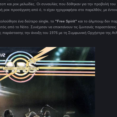
π και ροκ μελωδίες. Οι συναυλίες που δόθηκαν για την προβολή του
 ροκ προσέγγιση από ό, τι είχαν ηχογραφήσει στο παρελθόν, με έντο
ακολούθησε ένα δεύτερο single, το
"Free Spirit"
και το άλμπουμ δεν πα
κτός από το Νότο. Συνέχισαν να επεκτείνουν τις ζωντανές παραστάσεις
ς παράστασης την άνοιξη του 1976 με τη Συμφωνική Ορχήστρα της Ατ