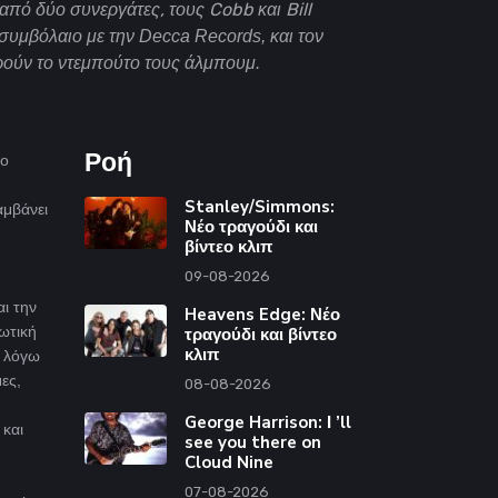
από δύο συνεργάτες, τους Cobb και Bill
υμβόλαιο με την Decca Records, και τον
ρούν το ντεμπούτο τους άλμπουμ.
Ροή
το
Stanley/Simmons:
αμβάνει
Νέο τραγούδι και
βίντεο κλιπ
09-08-2026
ι την
Heavens Edge: Νέο
ωτική
τραγούδι και βίντεο
κλιπ
α λόγω
ες,
08-08-2026
George Harrison: Ι ’ll
 και
see you there on
Cloud Nine
07-08-2026