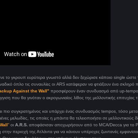
ανε το γκρουπ ευρύτερα γνωστό αλλά δεν ξεχώρισε κάποιο single ώστε 
οναδικό όπλο τις συναυλίες οι ARS κατάφεραν να φτιάξουν ένα σκληρό
ackup Against the Wall"
προσφέρουν έναν συνδυασμό από up-temp
γγιση που θα γινόταν ο ακρογωνιαίος λίθος της μελλοντικής επιτυχίας 
και πιο συγκρατημένος και υπάρχει ένας συνδυασμός tempos, τόσο μετα
νες μελωδίες, τις οποίες η μπάντα θα τελειοποιήσει σε μελλοντικούς δ
Wall
"
οι
A.R.S.
αποφάσισαν αποχωρήσουν από το MCA/Decca για το Po
 στην περιοχή της Ατλάντα για να κάνουν υπέροχες ζωντανές εμφανίσε