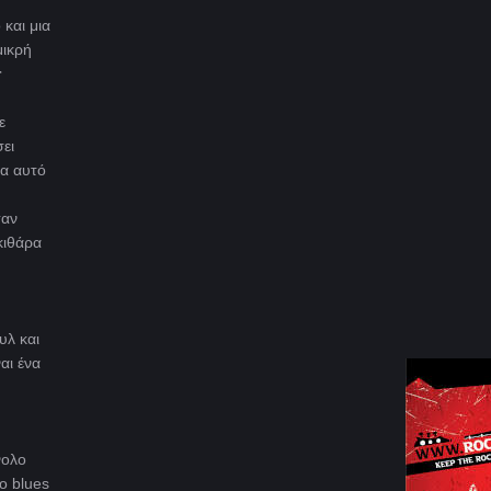
και μια
μικρή
r
ε
ει
ια αυτό
ταν
κιθάρα
υλ και
αι ένα
νολο
ο blues