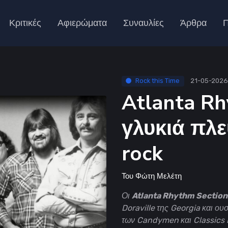
Κριτικές
Αφιερώματα
Συναυλίες
Άρθρα
Π
Rock this Time
21-05-2026
Atlanta Rh
γλυκιά πλε
rock
Του
Φώτη Μελέτη
Οι
Atlanta Rhythm Section
Doraville της Georgia και ου
των Candymen και Classics I