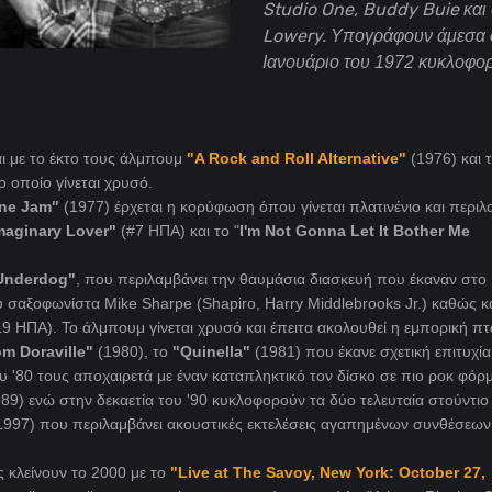
Studio One, Buddy Buie και 
Lowery.
Υπογράφουν άμεσα σ
Ιανουάριο του 1972 κυκλοφο
αι με το έκτο τους άλμπουμ
"A Rock and Roll Alternative"
(1976) και 
ο οποίο γίνεται χρυσό.
ne Jam"
(1977) έρχεται η κορύφωση όπου γίνεται πλατινένιο και περιλ
maginary Lover"
(#7 ΗΠΑ) και το "
I'm Not Gonna Let It Bother Me
Underdog"
, που περιλαμβάνει την θαυμάσια διασκευή που έκαναν στο
 σαξοφωνίστα Mike Sharpe (Shapiro, Harry Middlebrooks Jr.) καθώς κα
9 ΗΠΑ). Το άλμπουμ γίνεται χρυσό και έπειτα ακολουθεί η εμπορική πτ
m Doraville"
(1980), το
"Quinella"
(1981) που έκανε σχετική επιτυχί
ου '80 τους αποχαιρετά με έναν καταπληκτικό τον δίσκο σε πιο ροκ φόρμ
89) ενώ στην δεκαετία του '90 κυκλοφορούν τα δύο τελευταία στούντιο
1997) που περιλαμβάνει ακουστικές εκτελέσεις αγαπημένων συνθέσεων
 κλείνουν το 2000 με το
"Live at The Savoy, New York: October 27,