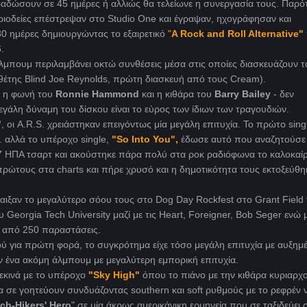
ραδώσουν σε 45 ημέρες ή αλλιώς θα τελείωνε η συνεργασία τους. Παρότ
ριοδείες επέστρεψαν στο Studio One και έγραψαν, ηχογράφησαν και
0 ημέρες δημιουργώντας το εξαιρετικό
"
A Rock and Roll Alternative"
.
 άλμπουμ περιλαμβάνει οκτώ συνθέσεις μέσα στις οποίες διασκευάζουν τ
θέτης Blind Joe Reynolds, πρώτη διασκευή από τους Cream).
- η φωνή του
Ronnie Hammond
και η κιθάρα του
Barry Bailey
- δεν
γάλη δύναμη του δίσκου είναι το εύρος των ίδιων των τραγουδιών.
"
,
οι A.R.S. χρειάστηκαν επειγόντως μία μεγάλη επιτυχία. Το πρώτο sing
0. αλλά το υπέροχο single,
"So Into You",
έδωσε αυτό που αναζητούσε
7 ΗΠΑ τσαρτ και ακούστηκε πάρα πολύ στα ροκ ραδιόφωνα το καλοκαίρ
ρώτους στα charts και πήρε χρυσό και η δημοτικότητα τους εκτοξεύθη
παιξαν το μεγαλύτερο σόου τους στο Dog Day Rockfest στο Grant Field
Georgia Tech University μαζί με τις Heart, Foreigner, Bob Seger ενώ 
 από 250 παραστάσεις.
 για πρώτη φορά, το συγκρότημα είχε τόσο μεγάλη επιτυχία με αυξημ
 ένα ακόμη άλμπουμ με μεγαλύτερη εμπορική επιτυχία.
εκινά με το υπέροχο
"Sky High"
όπου το πιάνο με την κιθάρα κυριαρχ
σε γοητεύουν συνδυάζοντας southern και soft ρυθμούς με το ρεφρέν 
tch-Hikers' Hero
" σε μία άκρως αμερικάνικη ερμηνεία που σε ταξιδεύει σ