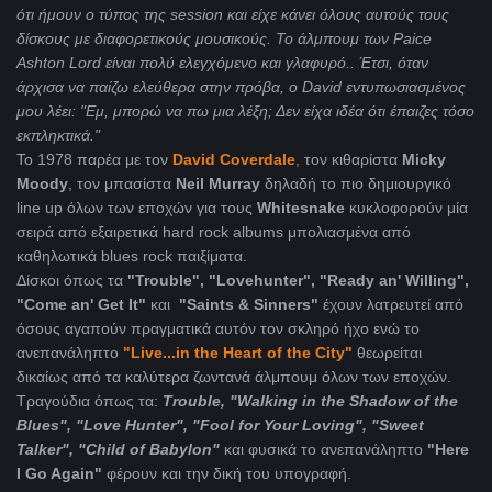
ότι ήμουν ο τύπος της session και είχε κάνει όλους αυτούς τους
δίσκους με διαφορετικούς μουσικούς. Το άλμπουμ των Paice
Ashton Lord είναι πολύ ελεγχόμενο και γλαφυρό.. Έτσι, όταν
άρχισα να παίζω ελεύθερα στην πρόβα, ο David εντυπωσιασμένος
μου λέει: "Εμ, μπορώ να πω μια λέξη; Δεν είχα ιδέα ότι έπαιζες τόσο
εκπληκτικά."
Το 1978 παρέα με τον
David Coverdale
,
τον κιθαρίστα
Micky
Moody
, τον μπασίστα
Neil Murray
δηλαδή το πιο δημιουργικό
line up όλων των εποχών για τους
Whitesnake
κυκλοφορούν μία
σειρά από εξαιρετικά hard rock albums μπολιασμένα από
καθηλωτικά blues rock παιξίματα.
Δίσκοι όπως τα
"Trouble", "Lovehunter", "Ready an' Willing",
"Come an' Get It"
και
"Saints & Sinners"
έχουν λατρευτεί από
όσους αγαπούν πραγματικά αυτόν τον σκληρό ήχο ενώ το
ανεπανάληπτο
"Live...in the Heart of the City"
θεωρείται
δικαίως από τα καλύτερα ζωντανά άλμπουμ όλων των εποχών.
Τραγούδια όπως τα:
Trouble,
"Walking in the Shadow of the
Blues", "Love Hunter", "Fool for Your Loving", "Sweet
Talker", "Child of Babylon"
και φυσικά το ανεπανάληπτο
"Here
I Go Again"
φέρουν και την δική του υπογραφή.