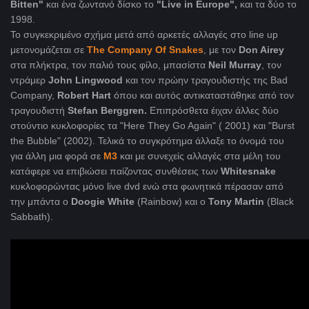
Bitten"
και ένα ζωντανό δίσκο το
"Live in Europe",
και τα δύο το
1998.
Το συγκεκριμένο σχήμα μετά από αρκετές αλλαγές στο line up
μετονομάζεται σε
The Company Of Snakes
, με τον
Don Airey
στα πλήκτρα, τον παλιό τους φίλο, μπασίστα
Neil Murray
, τον
ντράμερ
John Lingwood
και τον πρώην τραγουδιστής της Bad
Company,
Robert Hart
όπου και αυτός αντικαταστάθηκε από τον
τραγουδιστή
Stefan Berggren.
Eπιπρόσθετα έιχαν άλλες δύο
στούντιο κυκλοφορίες τα "Here They Go Again" ( 2001) και "Burst
the Bubble" (2002). Τελικά το συγκρότημα άλλαξε το όνομά του
για άλλη μια φορά σε
M3
και με συνεχείς αλλαγές στα μέλη του
κατάφερε να επιβιώσει παίζοντας συνθέσεις των
Whitesnake
κυκλοφορώντας μόνο live dvd ενώ στα φωνητικά πέρασαν από
την μπάντα ο
Doogie White
(Rainbow) και ο
Tony Martin
(Black
Sabbath).