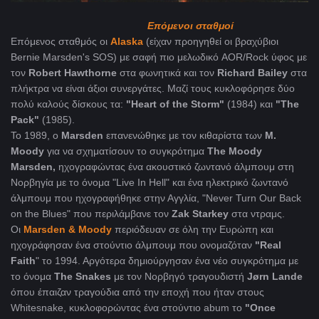
Επόμενοι σταθμοί
Επόμενος σταθμός οι
Alaska
(είχαν προηγηθεί οι βραχύβιοι
Bernie Marsden's SOS) με σαφή πιο μελωδικό AOR/Rock ύφος με
τον
Robert Hawthorne
στα φωνητικά και τον
Richard Bailey
στα
πλήκτρα να είναι άξιοι συνεργάτες. Μαζί τους κυκλοφόρησε δύο
πολύ καλούς δίσκους τα:
"Heart of the Storm"
(1984) και
"The
Pack"
(1985).
Το 1989, ο
Marsden
επανενώθηκε με τον κιθαρίστα των
Μ.
Moody
για να σχηματίσουν το συγκρότημα
The Moody
Marsden,
ηχογραφώντας ένα ακουστικό ζωντανό άλμπουμ στη
Νορβηγία με το όνομα "Live In Hell" και ένα ηλεκτρικό ζωντανό
άλμπουμ που ηχογραφήθηκε στην Αγγλία, "Never Turn Our Back
on the Blues" που περιλάμβανε τον
Zak Starkey
στα ντραμς.
Οι
Marsden & Moody
περιόδευαν σε όλη την Ευρώπη και
ηχογράφησαν ένα στούντιο άλμπουμ που ονομαζόταν
"Real
Faith
" το 1994. Αργότερα δημιούργησαν ένα νέο συγκρότημα με
το όνομα
The Snakes
με τον Νορβηγό τραγουδιστή
Jørn Lande
όπου έπαιζαν τραγούδια από την εποχή που ήταν στους
Whitesnake, κυκλοφορώντας ένα στούντιο abum το
"Once