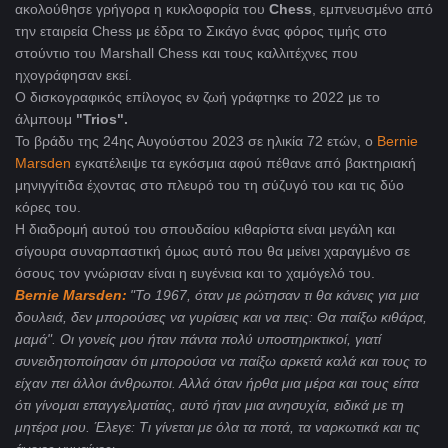
ακολούθησε γρήγορα η κυκλοφορία του
Chess
, εμπνευσμένο από
την εταιρεία Chess με έδρα το Σικάγο ένας φόρος τιμής στο
στούντιο του Marshall Chess και τους καλλιτέχνες που
ηχογράφησαν εκεί.
Ο δισκογραφικός επίλογος εν ζωή γράφτηκε το 2022 με το
άλμπουμ
"Trios".
Το βράδυ της 24ης Αυγούστου 2023 σε ηλικία 72 ετών, ο
Bernie
Marsden
εγκατέλειψε τα εγκόσμια αφού πέθανε από βακτηριακή
μηνιγγίτιδα έχοντας στο πλευρό του τη σύζυγό του και τις δύο
κόρες του.
Η διαδρομή αυτού του σπουδαίου κιθαρίστα είναι μεγάλη και
σίγουρα συναρπαστική όμως αυτό που θα μείνει χαραγμένο σε
όσους τον γνώρισαν είναι η ευγένεια και το χαμόγελό του.
Bernie Marsden:
"Το 1967, όταν με ρώτησαν τι θα κάνεις για μια
δουλειά, δεν μπορούσες να γυρίσεις και να πεις: Θα παίξω κιθάρα,
μαμά". Οι γονείς μου ήταν πάντα πολύ υποστηρικτικοί, γιατί
συνειδητοποίησαν ότι μπορούσα να παίξω αρκετά καλά και τους το
είχαν πει άλλοι άνθρωποι. Αλλά όταν ήρθα μια μέρα και τους είπα
ότι γίνομαι επαγγελματίας, αυτό ήταν μια ανησυχία, ειδικά με τη
μητέρα μου. Έλεγε: Τι γίνεται με όλα τα ποτά, τα ναρκωτικά και τις