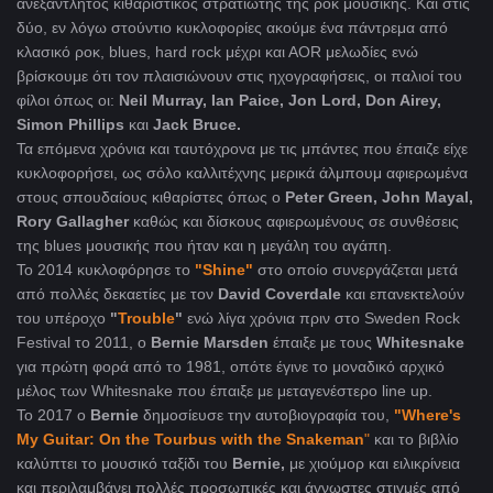
ανεξάντλητος κιθαριστικός στρατιώτης της ροκ μουσικής. Και στις
δύο, εν λόγω στούντιο κυκλοφορίες ακούμε ένα πάντρεμα από
κλασικό ροκ, blues, hard rock μέχρι και ΑΟR μελωδίες ενώ
βρίσκουμε ότι τον πλαισιώνουν στις ηχογραφήσεις, οι παλιοί του
φίλοι όπως οι:
Neil Murray, Ian Paice, Jon Lord, Don Airey,
Simon Phillips
και
Jack Bruce.
Τα επόμενα χρόνια και ταυτόχρονα με τις μπάντες που έπαιζε είχε
κυκλοφορήσει, ως σόλο καλλιτέχνης μερικά άλμπουμ αφιερωμένα
στους σπουδαίους κιθαρίστες όπως ο
Peter Green, John Mayal,
Rory Gallagher
καθώς και δίσκους αφιερωμένους σε συνθέσεις
της blues μουσικής που ήταν και η μεγάλη του αγάπη.
To 2014 κυκλοφόρησε το
"Shine"
στο οποίο συνεργάζεται μετά
από πολλές δεκαετίες με τον
David Coverdale
και επανεκτελούν
του υπέροχο
"
Trouble
"
ενώ λίγα χρόνια πριν στο Sweden Rock
Festival το 2011, ο
Bernie Marsden
έπαιξε με τους
Whitesnake
για πρώτη φορά από το 1981, οπότε έγινε το μοναδικό αρχικό
μέλος των Whitesnake που έπαιξε με μεταγενέστερο line up.
Το 2017 ο
Bernie
δημοσίευσε την αυτοβιογραφία του,
"Where's
My Guitar: On the Tourbus with the Snakeman
"
και το βιβλίο
καλύπτει το μουσικό ταξίδι του
Bernie,
με χιούμορ και ειλικρίνεια
και περιλαμβάνει πολλές προσωπικές και άγνωστες στιγμές από