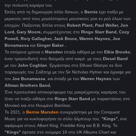
την πολυετή καριέρα του.
Εκτός από τη δημιουργία σόλο δίσκων, ο
Bernie
έχει παίξει με
μερικούς από τους μεγαλύτερους μουσικούς ροκ εν ρολ όλων των
εποχών. Παίζοντας δίπλα στους
Robert Plant, Paul Weller, Jon
Lord, Gary Moore,
συμμετέχοντας στο
Ringo Starr Band, Cozy
Powell, Rory Gallagher, Jack Bruce, Warren Haynes, Joe
Bonamassa
και
Ginger Baker .
Τα επόμενα χρόνια ο
Marsden
έπαιξε κιθάρα με τον
Elkie Brooks
,
έναν τραγουδιστή που θαύμαζε από καιρό. με τους
Diesel Band
με τον
John Coghlan
. Εργάστηκε στο Εθνικό Θέατρο σε δύο
παραγωγές του Σαίξπηρ με τον Sir Nicholas Hytner και έγραψε για
τον
Joe Bonamassa
. και έπαιξε με τον
Warren Haynes
των
Allman Brothers Band.
Ένα προσωπικό αποκορύφωμα της μακρόχρονης καριέρας του
ήταν να παίζει κιθάρα στο
Ringo Starr Band
με παραστάσεις στο
Μονακό και στο Ηνωμένο Βασίλειο.
Το 2021, ο
Bernie Marsden
συνεργάστηκε με την Conquest
Music για να κυκλοφορήσει το σόλο άλμπουμ του,
"Kings",
ένα
αφιέρωμα στους Albert King, Freddie King και B.B. King. Το
"Kings"
έφτασε στο νούμερο 18 στο UK Albums Chart και