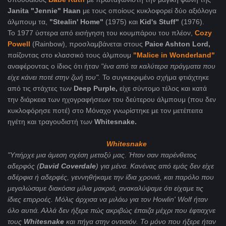
Janita "Jennie" Haan
με τους οποίους κυκλοφορεί δύο αξιόλογα
άλμπουμ τα,
"Stealin' Home"
(1975) και
Kid's Stuff"
(1976).
Το 1977 ύστερα από εισήγηση του κουμπάρου του πλέον,
Cozy
Powell
(Rainbow), προσλαμβάνεται στους
Paice Ashton Lord,
παίζοντας στο κλασσικό τους άλμπουμ
"Malice in Wonderland"
αναφέροντας ο ίδιος ότι ήταν
"ένα από τα καλύτερα πράγματα που
είχε κάνει ποτέ στην ζωή του".
To συγκεκριμένο σχήμα φτιάχτηκε
από τις στάχτες των
Deep Purple,
είχε σύντομο τέλος και κατά
την διάρκεια των ηχογραφήσεων του δεύτερου άλμπουμ (που δεν
κυκλοφόρησε ποτέ) στο Μόναχο γνωρίστηκε με τον μετέπειτα
ηγέτη και τραγουδιστή των
Whitesnake.
Whitesnake
"Υπήρχε μια άμεση σχέση μεταξύ μας. Ήταν σαν παρένθετος
αδερφός (
David Coverdale
) για μένα. Κανένας από εμάς δεν είχε
αδέρφια ή αδερφές, γεννηθήκαμε την ίδια χρονιά, και παρόλο που
μεγαλώσαμε διακόσια μίλια μακριά, ανακαλύψαμε ότι είχαμε τις
ίδιες επιρροές. Μόλις άρχισα να μιλάω για τον Howlin' Wolf ήταν
όλο αυτιά. Αλλά δεν ήξερε πώς ακριβώς έπαιζα μέχρι που έφτιαχνε
τους
Whitesnake
και πήγα στην οντισιόν. Το μόνο που ήξερε ήταν