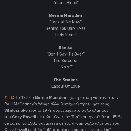
"Young Blood"
Bernie Marsden
"Look at Me Now”
"Behind You Dark Eyes"
"Ladyfriend"
Alaska
"Don't Say It's Over"
"The Sorcerer"
"S.o.s.""
The Snakes
Labour Of Love
Y.Γ.1:
Το 1977 ο
Bernie Marsden
είχε πρόταση να πάει στους
Paul McCartney's Wings αλλά (ευτυχώς) προτίμησε τους
Whitesnake
ενώ το 1979 συμμετέχει στο σόλο άλμπουμ
του
Cozy Powell
με τίτλο "Over the Top" και την σύνθεση "El Sid"
όπως και το 1981 συμμετέχει σε ένα ακόμη σόλο άλμπουμ του
Cozy Powell με τίτλο "Tilt" στο blues κομμάτι "Living a Lie".