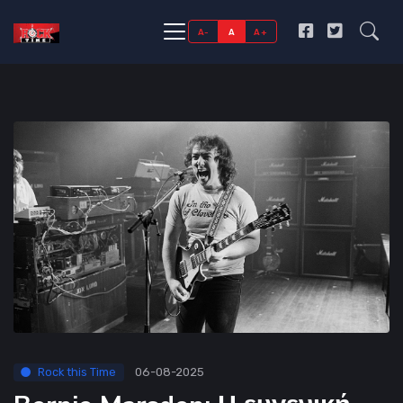
A-
A
A+
Rock this Time
06-08-2025