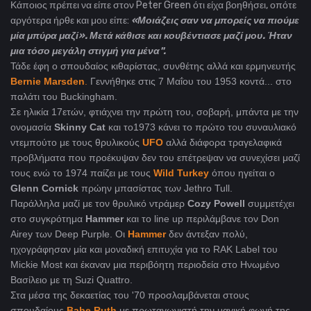
Κάποιος πρέπει να είπε στον Peter Green ότι είχα βοηθήσει, οπότε
αργότερα ήρθε και μου είπε:
«Μοιάζεις σαν να μπορείς να πιούμε
μία μπύρα μαζί». Μετά κάθισε και κουβέντιασε μαζί μου. Ήταν
μια τόσο μεγάλη στιγμή για μένα".
Τάδε έφη ο σπουδαίος κιθαρίστας, συνθέτης αλλά και ερμηνευτής
Bernie Marsden
.
Γεννήθηκε στις 7 Μαΐου του 1953 κοντά... στο
παλάτι του Buckingham.
Σε ηλικία 17ετών, φτιάχνει την πρώτη του, σοβαρή, μπάντα με την
ονομασία
Skinny Cat
και το1973 κάνει το πρώτο του συναυλιακό
ντεμπούτο με τους θρυλικούς
UFO
αλλά διάφορα τραγελαφικά
προβλήματα που προέκυψαν δεν του επέτρεψαν να συνεχίσει μαζί
τους ενώ το 1974 παίζει με τους
Wild Turkey
όπου ηγείται ο
Glenn Cornick
πρώην μπασίστας των Jethro Tull.
Παράλληλα μαζί με τον θρυλικό ντράμερ
Cozy Powell
συμμετέχει
στο συγκρότημα
Hammer
και το line up περιλάμβανε τον Don
Airey των Deep Purple. Οι
Hammer
δεν άντεξαν πολύ,
ηχογράφησαν μία και μοναδική επιτυχία για το RAK Label του
Mickie Most και έκαναν μια περιβόητη περιοδεία στο Ηνωμένο
Βασίλειο με τη Suzi Quattro.
Στα μέσα της δεκαετίας του '70 προσλαμβάνεται στους
σπουδαίους
Babe Ruth
με πρωταγωνιστή την μαγική φωνή της