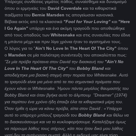
Υπέροχες συνθέσεις γεμάτες πάθος, συναίσθημα και δυναμισμό
όπου οι ερμηνείες του
David Coverdale
και τα κιθαριστικά
παιξίματα του
Bernie Marsden
τις απογείωσαν κανονικά.
Βέβαια εκτός από τα κλασσικά
"Fool for Your Loving"
και
"Here
I Go Again"
υπάρχει και ένα ακόμη τραγούδι που αποθεώθηκε
από τους οπαδούς των
Whitesnake
και στις συναυλίες που έδινε
η μπάντα μέχρι και πριν λίγα χρόνια ήταν το αγαπημένο τους.
Ο λόγος για το "
Ain’t No Love In The Heart Of The City"
όπου
ο
Marsden
σε μία παλιότερη συνέντευξη του αποκαλύπτει πως:
"Σε μία πρόβα πρότεινα στον David την διασκευή του
"Ain’t No
Love In The Heart Of The City"
του
Bobby Bland
και
αποδείχτηκε μια βασική στιγμή στην πορεία του Whitesnake. Αυτό
το τραγούδι είναι για μένα από τα πιο σημαντικά πράματα που
έχουν κάνει οι Whitesnake. Ήμουν πάντα μεγάλος θαυμαστής του
Bobby Bland και όταν βγήκε αυτό το άλμπουμ "Dreamer" (1974)
για περίπου ένα χρόνο ήδη έπαιζα όλα τα κιθαριστικά μέρη του.
Όταν ήρθε η ώρα να κάνω πρόβα, είπα στον David : «Υπάρχει
αυτό το υπέροχο μπλουζ τραγούδι του
Bobby Bland
και θέλω να
το διασκευάσουμε και να το κυκλοφορήσουμε. Καταλήξαμε όμως
να πάρουμε λάθος τους στίχους, κάτι που ήταν δικό μου λάθος
γιατί δεν τα αντέγραψα σωστά. Αλλά η εκδοχή μας είναι τόσο