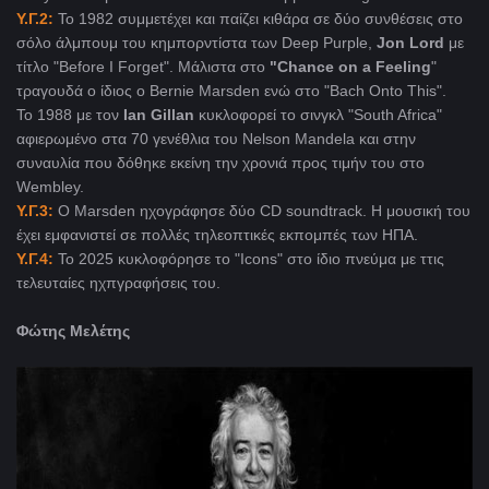
Y.Γ.2:
To 1982 συμμετέχει και παίζει κιθάρα σε δύο συνθέσεις στο
σόλο άλμπουμ του κημπορντίστα των Deep Purple,
Jon Lord
με
τίτλο "Before I Forget". Μάλιστα στο
"Chance on a Feeling
"
τραγουδά ο ίδιος ο Bernie Marsden ενώ στο "Bach Onto This".
To 1988 με τον
Ian Gillan
κυκλοφορεί το σινγκλ "South Africa"
αφιερωμένο στα 70 γενέθλια του Nelson Mandela και στην
συναυλία που δόθηκε εκείνη την χρονιά προς τιμήν του στο
Wembley.
Υ.Γ.3:
Ο Marsden ηχογράφησε δύο CD soundtrack. Η μουσική του
έχει εμφανιστεί σε πολλές τηλεοπτικές εκπομπές των ΗΠΑ.
Υ.Γ.4:
Το 2025 κυκλοφόρησε το "Icons" στο ίδιο πνεύμα με ττις
τελευταίες ηχπγραφήσεις του.
Φώτης Μελέτης