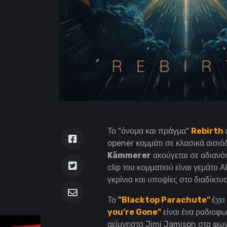
Το "όνομα και πράγμα"
Rebirth
opener κομμάτι σε κλασικά αισιό
Kämmerer
ακούγεται σε αδιανόη
clip του κομματιού είναι γεμάτο Α
γκρίνια και υποψίες στο διαδίκτυ
Το
"Blacktop Parachute"
έχε
you’re Gone"
είναι ένα ραδιοφω
αείμνηστο Jimi Jamison στα φων