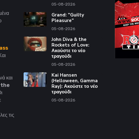
05-08-2026
μένα
Grand: "Guilty
Pleasure"
ο
05-08-2026
John Diva & the
Rockets of Love:
ass
Ακούστε το νέο
Και
τραγούδι
05-08-2026
Kai Hansen
νά και
(Helloween, Gamma
 the
Ray): Ακούστε το νέο
τραγούδι
Οι
ε
05-08-2026
λες τις