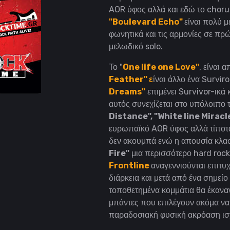
AOR ύφος αλλά και εδώ το chorus 
"Boulevard Echo"
είναι πολύ 
φωνητικά και τις αρμονίες σε πρώ
μελωδικό solo.
Το "
One life one Love"
, είναι 
Feather" ε
ίναι άλλο ένα Survi
Dreams"
επιμένει Survivor-ικά 
αυτός συνεχίζεται στο υπόλοιπο
Distance", "White line Miracl
ευρωπαϊκό AOR ύφος αλλά τίποτα
δεν ακουμπά ενώ η απουσία κλασ
Fire"
μια περισσότερο hard rock
Frontline
αναγεννιούνται επιτυ
διάρκεια και μετά από ένα σημείο
τοποθετημένα κομμάτια θα έκαναν 
μπάντες που επιλέγουν ακόμα να
παραδοσιακή φυσική ακρόαση ισχ