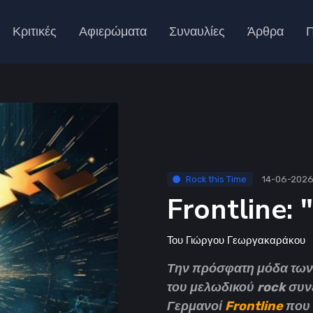
Κριτικές
Αφιερώματα
Συναυλίες
Άρθρα
Π
Rock this Time
14-06-202
Frontline: 
Του
Γιώργου Γεωργακαράκου
Την πρόσφατη μόδα τω
του μελωδικού rock συνε
Γερμανοί
Frontline
που 