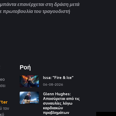
μπάντα επανέρχεται στη δράση μετά
ε πρωτοβουλία του τραγουδιστή
Ροή
α
Issa: "Fire & Ice"
deo
06-08-2026
σει
Glenn Hughes:
Αποσύρεται από τις
fter
συναυλίες λόγω
καρδιακών
ύ τον
προβλημάτων
ϊκό