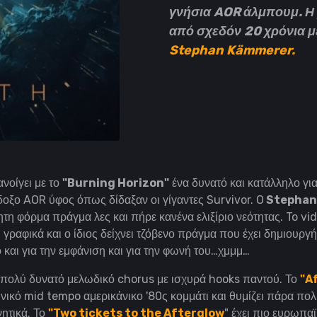
γνήσια AOR άλμπουμ. Η 
από σχεδόν 20 χρόνια μ
Stephan Kämmerer.
ανοίγει με το
"Burning Horizon"
ένα δυνατό και κατάλληλο γι
δοξο AOR ύφος όπως δίδαξαν οι γίγαντες Survivor. O
Stephan
τη φόρμα πράγμα λες και πήρε κανένα ελιξίριο νεότητας. To vi
Ι γραφικά και ο ίδιος δείχνει τζόβενο πράγμα που έχει δημιουργή
ο και για την εμφάνιση και για την φωνή του…χμμμ…
ι πολύ δυνατό μελωδικό chorus με ισχυρά hooks παντού. Το
"A
νικό mid tempo αμερικάνικο '80ς κομμάτι και θυμίζει πάρα πολ
ητικά. Το
"Two tickets to the Afterglow
" έχει πιο ευρωπα