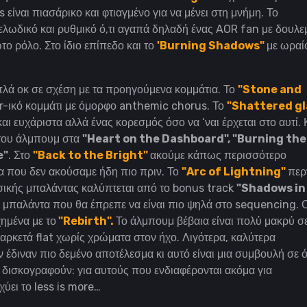
είναι πιασάρικο και φτιαγμένο για να μένει στη μνήμη. Το
μελωδικό και ρυθμικό ό,τι αγαπά δηλαδή ένας AOR fan με δουλε
το ρόλο. Στο ίδιο επίπεδο και το
'Burning Shadows"
με ωραί
απλά οκ σε σχέση με τα προηγούμενα κομμάτια. Το
"Stone and
ror-ικό κομμάτι με όμορφο anthemic chorus. Το
"Shattered gl
και ευχάριστα αλλά ένας κορεσμός όσο να ‘ναι έρχεται στο αυτί. 
 του άλμπουμ στα
"Heart on the Dashboard", "Burning the
e"
. Στο
"Back to the Bright"
ακούμε κάπως περισσότερο
 που δεν ακούσαμε ήδη πιο πριν. Το
"Arc of Lightning"
περ
ικής μπαλάντας καλύπτεται από το bonus track
"Shadows in
 μπαλάντα που θα έπρεπε να είναι πιο ψηλά στο sequencing. 
χημένα με το
"Rebirth".
Το άλμπουμ βέβαια είναι πολύ μακρύ σ
 αρκετά flat χωρίς χρώματα στον ήχο. Λιγότερα, καλύτερα
έδιναν πιο δεμένο αποτέλεσμα κι αυτό είναι μια συμβουλή σε ό
 δισκογραφούν: για αυτούς που ενδιαφέρονται ακόμα για
ύει το less is more…