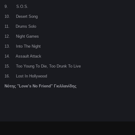
9. S.O.S.
10. Desert Song
11. Drums Solo
12. Night Games
13. Into The Night
14. Assault Attack
15. Too Young To Die, Too Drunk To Live
16. Lost In Hollywood
Νότης
"Love’s No Friend"
Γκιλλανίδης