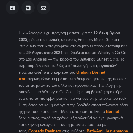
Η κυκλοφορία έχει προγραμματιστεί για τις
12 Δεκεμβρίου
2025
, μέσω της ιταλικής εταιρείας Frontiers Music Srl και η
συναυλία που καταγράφεται στο άλμπουμ πραγματοποιήθηκε
στις
29 Αυγούστου 2024
στο θρυλικό κλαμπ Whisky a Go Go
στο Los Angeles — την καρδιά του θρυλικού Sunset Strip. Το
άλμπουμ δεν είναι απλώς μια "συλλογή live τραγουδιών
"
—
είναι μια
ωδή στην καριέρα
του
Graham Bonnet
που
περιλαμβάνει κομμάτια από διάφορες φάσεις της πορείας
του με τις μπάντες του αλλά και προσωπικά. Η επιλογή της
σκηνής — το Whisky a Go Go — έχει συμβολικό χαρακτήρα:
ένα από τα πιο εμβληματικά live venues στην ιστορία του rock.
Η ατμόσφαιρα και η ενέργεια της βραδιάς αποτυπώνονται τόσο
ηχητικά όσο και οπτικά. Μέσα από αυτό το live, ο
Bonnet
δείχνει πως, παρά τα χρόνια, εξακολουθεί να έχει φωνητικά
και σκηνική ενέργεια — και η μπάντα πίσω του με
τους,
Conrado
Pesinato
στις κιθάρες,
Beth
-
Ami
Heavenstone