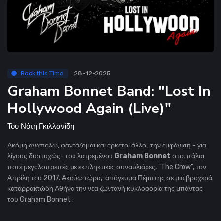
Rock this Time
28-12-2025
Graham Bonnet Band: "Lost In
Hollywood Again (Live)"
Του
Νότη Γκιλλανίδη
Ακόμη αναπολώ, φαντάζομαι και αρκετοί άλλοι, την εμφάνιση - για
λίγους δυστυχώς- του λατρεμένου
Graham Bonnet
στο, πάλαι
ποτέ μεγαλοπρεπές με εκπληκτικές συναυλιάρες, "The Crow", τον
Απρίλη του 2017. Ακούω τώρα, απόγευμα Πέμπτης σε μια βροχερά
καταρρακτώδη Αθήνα την νέα ζωντανή κυκλοφορία της μπάντας
του Graham Bonnet .