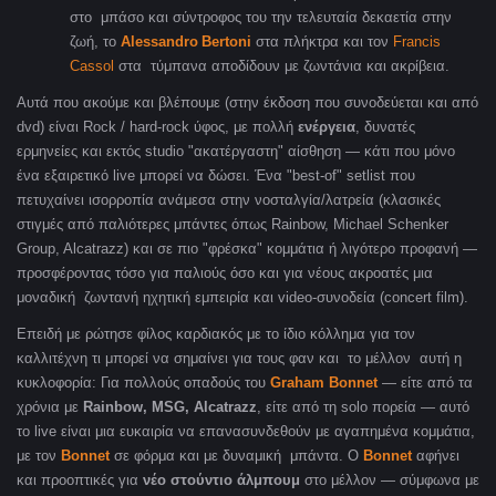
στο μπάσο και σύντροφος του την τελευταία δεκαετία στην
ζωή, το
Alessandro
Bertoni
στα πλήκτρα και τον
Francis
Cassol
στα τύμπανα αποδίδουν με ζωντάνια και ακρίβεια.
Αυτά που ακούμε και βλέπουμε (στην έκδοση που συνοδεύεται και από
dvd
) είναι
Rock / hard-rock ύφος, με πολλή
ενέργεια
, δυνατές
ερμηνείες και εκτός studio
"
ακατέργαστη" αίσθηση — κάτι που μόνο
ένα εξαιρετικό live μπορεί να δώσει. Ένα "best-of" setlist που
πετυχαίνει ισορροπία ανάμεσα στην νοσταλγία/λατρεία (κλασικές
στιγμές από παλιότερες μπάντες όπως Rainbow, Michael Schenker
Group, Alcatrazz) και σε πιο "φρέσκα" κομμάτια ή λιγότερο προφανή —
προσφέροντας τόσο για παλιούς όσο και για νέους ακροατές μια
μοναδική ζωντανή ηχητική εμπειρία και video-συνοδεία (concert film).
Επειδή με ρώτησε φίλος καρδιακός με το ίδιο κόλλημα για τον
καλλιτέχνη τι μπορεί να σημαίνει για τους φαν και το μέλλον αυτή η
κυκλοφορία: Για πολλούς οπαδούς του
Graham Bonnet
— είτε από τα
χρόνια με
Rainbow, MSG, Alcatrazz
, είτε από τη solo πορεία — αυτό
το live είναι μια ευκαιρία να επανασυνδεθούν με αγαπημένα κομμάτια,
με τον
Bonnet
σε φόρμα και με δυναμική μπάντα.
Ο
Bonnet
αφήνει
και προοπτικές για
νέο στούντιο άλμπουμ
στο μέλλον — σύμφωνα με