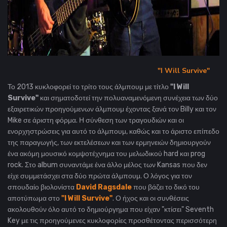
"I Will Survive"
Το 2013 κυκλοφορεί το τρίτο τους άλμπουμ με τίτλο
"I Will
Survive"
και σηματοδοτεί την πολυαναμενόμενη συνέχεια των δύο
εξαιρετικών προηγούμενων άλμπουμ έχοντας ξανά τον Billy και τον
Mike σε άριστη φόρμα. Η σύνθεση των τραγουδιών και οι
ενορχηστρώσεις για αυτό το άλμπουμ, καθώς και το άριστο επίπεδο
της παραγωγής, των εκτελέσεων και των ερμηνειών δημιουργούν
ένα ακόμη μουσικό κομψοτέχνημα του μελωδικού hard και prog
rock. Στο album συναντάμε ένα άλλο μέλος των Kansas που δεν
είχε συμμετάσχει στα δύο πρώτα άλμπουμ. Ο λόγος για τον
σπουδαίο βιολονίστα
David Ragsdale
που βάζει το δικό του
αποτύπωμα στο
"I Will Survive"
. Ο ήχος και οι συνθέσεις
ακολουθούν όλο αυτό το δημιούργημα που είχαν "κτίσει" Seventh
Key με τις προηγούμενες κυκλοφορίες προσθέτοντας περισσότερη