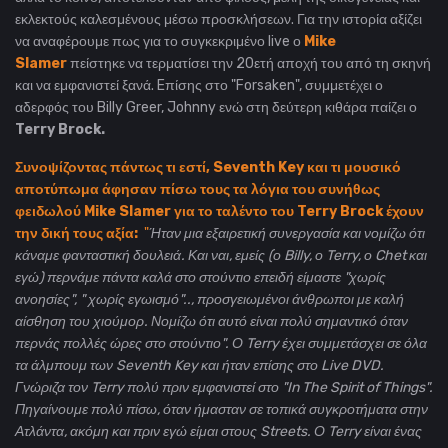
εκλεκτούς καλεσμένους μέσω προσκλήσεων. Για την ιστορία αξίζει
να αναφέρουμε πως για το συγκεκριμένο live ο
Mike
Slamer
πείστηκε να τερματίσει την 20ετή αποχή του από τη σκηνή
και να εμφανιστεί ξανά. Eπίσης στο "Forsaken", συμμετέχει ο
αδερφός του Billy Greer, Johnny ενώ στη δεύτερη κιθάρα παίζει ο
Terry Brock.
Συνοψίζοντας πάντως τι εστί, Seventh Key και τι μουσικό
αποτύπωμα άφησαν πίσω τους τα λόγια του συνήθως
φειδωλού Mike Slamer για το ταλέντο του Terry Brock έχουν
την δική τους αξία:
"
Ήταν μια εξαιρετική συνεργασία και νομίζω ότι
κάναμε φανταστική δουλειά. Και ναι, εμείς (ο Billy, ο Terry, ο Chet και
εγώ) περνάμε πάντα καλά στο στούντιο επειδή είμαστε "χωρίς
ανοησίες", " χωρίς εγωισμό".., προσγειωμένοι άνθρωποι με καλή
αίσθηση του χιούμορ. Νομίζω ότι αυτό είναι πολύ σημαντικό όταν
περνάς πολλές ώρες στο στούντιο".
Ο Terry έχει συμμετάσχει σε όλα
τα άλμπουμ των Seventh Key και ήταν επίσης στο Live DVD.
Γνώριζα τον Terry πολύ πριν εμφανιστεί στο "In The Spirit of Things".
Πηγαίνουμε πολύ πίσω, όταν ήμασταν σε τοπικά συγκροτήματα στην
Ατλάντα, ακόμη και πριν εγώ είμαι στους Streets. Ο Terry είναι ένας