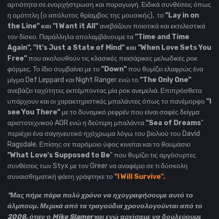
αρτιότητα σε ενορχήστρωση και παραγωγή. Ειδικά συνθέσεις όπως
η ομότιτλη (ο απόλυτος θρίαμβος της μουσικής), το
"Lay in on
the Line" και "I Want it All"
ανεβάζουν ποιοτικά και εκτελεστικά
τον δίσκο. Παράλληλα απολαμβάνουμε τα
"Time and Time
Again", "It's Just a State of Mind" και "When Love Sets You
Free"
που ακολουθούν τις κλασικές πιασάρικες μελωδικές ροκ
φόρμες. Το ίδιο συμβαίνει με το
"Down"
που θυμίζει ελαφρώς ένα
μίγμα Def Leppard και Night Ranger ενώ το
"The Only One"
ανεβάζει ταχύτητες εκπέμποντας μία ροκ ανεμελιά. Επιπρόσθετα
υπάρχουν και οι χαρακτηριστικές μπαλάντες όπως το πανέμορφο
"I
see You There"
με το δυναμικό ρεφρέν που είναι σαφές δείγμα
αριστοτεχνικού AOR ενώ η δεύτερη μπαλάντα
"Sea of Dreams
"
περιέχει ένα σαγηνευτικό ηχόχρωμα λόγω του βιολιού του David
Ragsdale. Επίσης σε παρόμοιο ύφος κινείται και το θαυμάσιο
"What Love's Supposed to Be
" που θυμίζει τις αργόσυρτες
συνθέσεις των Styx με τον Greer να αναφέρει σε τι δύσκολη
συναισθηματική φάση γράφτηκε το
"I Will Survive".
"Μας πήρε πάρα πολύ χρόνο να ηχογραφήσουμε αυτό το
άλμπουμ. Μερικά από τα τραγούδια χρονολογούνται από το
2008, όταν ο Mike Slamer και εγώ αρχίσαμε να δουλεύουμε