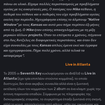
πάνω σε υλικό. Είχαμε πολλές περισπασμούς με προβλήματα
υγείας με τις οικογένειές μας. Ο πατέρας του Mike πέθανε, η
πεθερά του πέθανε και ο πεθερός του είχε προβλήματα υγείας
εκείνη την περίοδο. Ηχογράφησα επίσης το άλμπουμ "Native
Window" με τους Kansas και αυτό μου πήρε περίπου έξι μήνες
από τη ζωή. Ο Mike ήταν επίσης απασχολημένος με τη μίξη
μερικών άλλων projects. Όταν το επέτρεπε ο χρόνος, πήγαινα
στο Λος Άντζελες σε διαφορετικές περιστάσεις και όταν δεν
είχα συναυλίες με τους Kansas απλώς έμενα εκεί και έγραφα
και ηχογραφούσα. Πήρε πολύ χρόνο, αλλά τελικά τα
καταφέραμε".
Live in Atlanta
Το 2005 οι
Seventh Key
κυκλοφόρησαν σε dvd/cd το
Live in
Atlanta
(έχει τρία επιπλέον στούντιο κομμάτια), το οποίο
δυστυχώς δεν είναι ακριβώς συναυλία αλλά είναι η ζωντανή
εκτέλεση όλων τον κομματιών των 2 album σε ένα κλαμπ χωρίς την
έντονη παρουσία οπαδών. Σύμφωνα με τις πληροφορίες της
δισκογραφικής εταιρείας, το συγκρότημα έπαιξε ζωντανά στη σκηνή,
αλλά το κοινό, αποτελούνταν από φίλους, μέλη της οικογένειας και