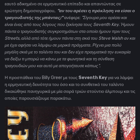
εαυτό αδικημένο σε ερμηνευτικό επίπεδο και απαντώντας σε
ερώτηση δημοσιογράφου,
"αν του αρέσει η πρόκληση να είσαι ο
τραγουδιστής της μπάντας;"
ανέφερε:
"Σίγουρα μου αρέσει και
είναι ένας από τους λόγους που ξεκίνησα τους Seventh Key. Ήμουν
πάντα ο τραγουδιστής συγκροτημάτων στα οποία ήμουν πριν τους
Streets, αλλά από τότε ήμουν πάντα στη σκιά του Steve Walsh αν και
με έχει αφήσει να λάμψω σε μερικά πράγματα. Ρίχνει μια πολύ
μεγάλη σκιά με το ταλέντο του και δεν είχα πραγματικά την ευκαιρία
να δείξω τι μπορώ να κάνω με τα φωνητικά και τη σύνθεση
τραγουδιών μου και αυτό με απογοήτευσε κάπως".
Η προσπάθεια του Billy Greer με τους
Seventh Key
για να λάμψει
η ερμηνευτική δεινότητα του όσο και το συνθετικό του ταλέντο
δικαιώθηκε πανηγυρικά με μία σειρά τριών στούντιο άλμπουμ και τις
οποίες παρουσιάζουμε παρακάτω.