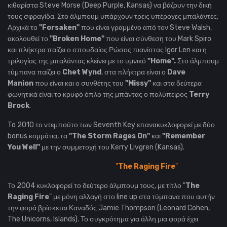
κιθαρίστα Steve Morse (Deep Purple, Kansas) να βάζουν την δική
τους σφραγίδα. Στο άλμπουμ υπάρχουν τρεις υπέροχες μπαλάντες.
Αρχικά το
"Forsaken"
που είναι γραμμένο από τον Steve Walsh,
ακολουθεί το
"
Broken Home"
που είναι σύνθεση του Mark Spiro
και πλήκτρα παίζει ο σπουδαίος Ρώσος πιανίστας Igor Len και η
τριλογίας της μπαλάντας κλείνει με το υμνικό
"Home".
Στο άλμπουμ
τύμπανα παίζει ο
Chet Wynd
, στα πλήκτρα είναι ο
Dave
Manion
που είναι και ο συνθέτης του
"Missy"
και στα δεύτερα
φωνητικά είναι το κρυφό όπλο της μπάντας ο πολύπειρος
Terry
Brock
.
To 2010 το ντεμπούτο των Seventh Key επανακυκλοφορεί με δύο
bonus κομμάτια, τα
"
The Storm Rages On"
και
"
Remember
You Well"
με την συμμετοχή του Kerry Livgren (Kansas).
"
The Raging Fire
"
Το 2004 κυκλοφορεί το δεύτερο άλμπουμ τους, με τίτλο "
The
Raging Fire
" με μόνη αλλαγή στο line up στα τύμπανα που αυτήν
την φορά βρίσκεται Καναδός Jamie Thompson (Leonard Cohen,
The Unicorns, Islands). Το συγκρότημα για άλλη μια φορά έχει