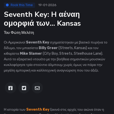
Rock this Time
19-01-2026
Seventh Key: H αέναη
ομορφιά των... Kansas
Του
Φώτη Μελέτη
Οι Αμερικανοί
Seventh Key
σχηματίστηκαν με βασικό πυρήνα το
δίδυμο, τον μπασίστα
Billy Greer
(Streets, Kansas) και τον
κιθαρίστα
Mike Slamer
(City Boy, Streets, Steelhouse Lane).
Αυτό το εξαιρετικό ντουέτο με την βοήθεια σημαντικών μουσικών
κυκλοφόρησε τρία στούντιο άλμπουμ χωρίς όμως να πάρει την
μεγάλη εμπορική και καλλιτεχνική αναγνώριση που του άξιζε.
Η ιστορία των
Seventh Key
ξεκινά στις αρχές του αιώνα όταν η