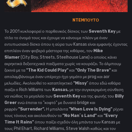
NTEMΠΟΥΤΟ
Το 2001 κυκλοφορεί ο παρθενικός δίσκος των
Seventh Key
με
τίτλο το όνομά τους και έχουμε να κάνουμε πλέον με έναν
εντυπωσιακό δίσκο όπου η αύρα των Kansas είναι εμφανής έχοντας
επιπλέον έναν φοβερό μάστορα της κιθάρας, τον
Mike
Slamer
(City Boy, Streets, Steelhouse Lane) ο οποίος κάνει
εκρηκτικά δεξιοτεχνικά παιξίματα χωρίς να κουράζει. Το άλμπουμ
ξεκινά με τα
"
The Kid Could Play"
και
"
Only The Brave"
και
απολαμβάνουμε έναν υπέροχο ήχο γεμάτο με prog και aor
μελωδίες. Ακολουθεί το καταπληκτικό
"
Missy
" όπου εδώ κιθάρα
παίζει ο Rich Williams των
Kansas,
με την συγκεκριμένη σύνθεση
να νιώθεις το μεγαλείο των
Seventh Key
και της φωνής του
Billy
Greer
ενώ έπεται το "κοφτό" με δυνατό bridge και
ρεφρέν
"
Surrender".
Η μπαλάντα
"
When Love Is Dying"
ρίχνει
τους τόνους και ακολουθούν τα
"
No Man´s Land"
και
"
Every
Time It Rains"
όπου παίζει σχεδόν όλη μπάντα των Kansas με
τους Phil Ehart, Richard Williams, Steve Walsh καθώς και τον