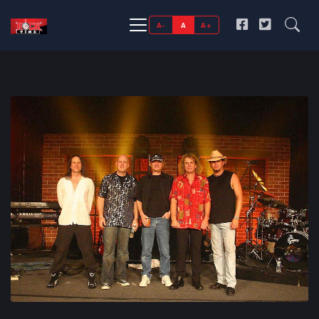
A-
A
A+