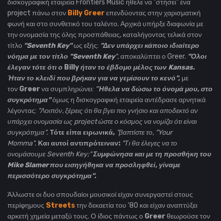
δισκογραφική εταιρεία Frontiers Music ήθελε να "στήσει" ένα
project πάνω στον
Billy Greer
επενδύοντας στην χαρισματική
φωνή και στο συνθετικό του ταλέντο. Αρχικά υπήρξε διαφωνία με
την ονομασία της όλης προσπάθειας, καταλήγοντας τελικά στον
τίτλο
"Seventh Key"
ως εξής:
"Δεν υπάρχει κάποιο ιδιαίτερο
νόημα με τον τίτλο "
Seventh Key
"
, αποκαλύπτει ο Greer.
"Όλοι
έλεγαν τότε ότι ο
Billy
ήταν το έβδομο μέλος των Kansas.
Ήταν το κλειδί που βρήκαν για να γεμίσουν το κενό",
με
τον
Greer
να συμπληρώνει:
"
Ήθελα να δώσω το όνομά μου, στο
συγκρότημα"
όμως η δισκογραφική εταιρεία αντέδρασε αρνητικά
λέγοντας:
"Λοιπόν, ξέρεις ότι θα βγει πιο γνήσιο και αποδεκτό αν
υπάρχει ονομασία ως project ώστε ο κόσμος να νομίζει ότι είναι
συγκρότημα".
Τότε είπα ειρωνικά,
"βαπτίστε το, "Your
Momma".
Και αυτοί αντιπρότειναν:
"Τι θα έλεγες να το
ονομάσουμε Seventh Key;"
Συμφώνησα και με τη προσθήκη του
Mike Slamer που εισηγήθηκα να προσληφθεί, γίναμε
περισσότερο συγκρότημα".
Άλλωστε οι δυο σπουδαίοι μουσικοί είχαν συνεργαστεί στους
περίφημους
Streets
την δεκαετία του '80 και είχαν αναπτύξει
αρκετή χημεία μεταξύ τους. Ο ίδιος πάντως ο
Greer
θεωρούσε τον