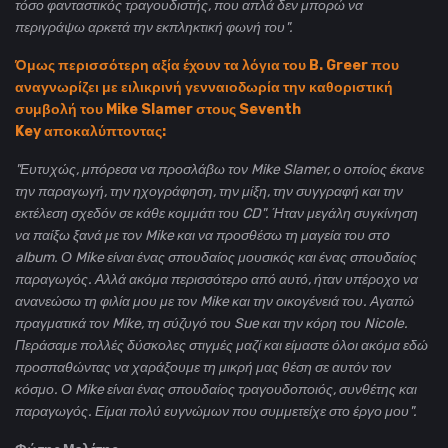
τόσο φανταστικός τραγουδιστής, που απλά δεν μπορώ να
περιγράψω αρκετά την εκπληκτική φωνή του".
Όμως περισσότερη αξία έχουν τα λόγια του B. Greer που
αναγνωρίζει με ειλικρινή γενναιοδωρία την καθοριστική
συμβολή του Mike Slamer στους Seventh
Key αποκαλύπτοντας:
"Ευτυχώς, μπόρεσα να προσλάβω τον Mike Slamer, ο οποίος έκανε
την παραγωγή, την ηχογράφηση, την μίξη, την συγγραφή και την
εκτέλεση σχεδόν σε κάθε κομμάτι του CD". Ήταν μεγάλη συγκίνηση
να παίξω ξανά με τον Mike και να προσθέσω τη μαγεία του στo
album. Ο Mike είναι ένας σπουδαίος μουσικός και ένας σπουδαίος
παραγωγός. Αλλά ακόμα περισσότερο από αυτό, ήταν υπέροχο να
ανανεώσω τη φιλία μου με τον Mike και την οικογένειά του. Αγαπώ
πραγματικά τον Mike, τη σύζυγό του Sue και την κόρη του Nicole.
Περάσαμε πολλές δύσκολες στιγμές μαζί και είμαστε όλοι ακόμα εδώ
προσπαθώντας να χαράξουμε τη μικρή μας θέση σε αυτόν τον
κόσμο. Ο Mike είναι ένας σπουδαίος τραγουδοποιός, συνθέτης και
παραγωγός. Είμαι πολύ ευγνώμων που συμμετείχε στο έργο μου".