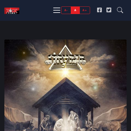
A-
A
A+