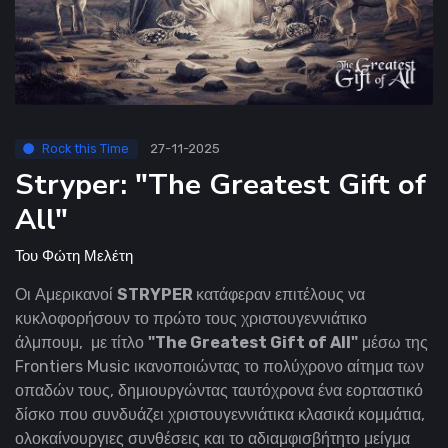
Rock this Time
27-11-2025
Stryper: "The Greatest Gift of
All"
Του
Φώτη Μελέτη
Οι Αμερικανοί
STRYPER
κατάφεραν επιτέλους να
κυκλοφορήσουν το πρώτο τους χριστουγεννιάτικο
άλμπουμ, με τίτλο
"The Greatest Gift of All"
μέσω της
Frontiers Music ικανοποιώντας το πολύχρονο
αίτημα των
οπαδών τους, δημιουργώντας ταυτόχρονα ένα εορταστικό
δίσκο που συνδυάζει χριστουγεννιάτικα κλασικά κομμάτια,
ολοκαίνουργιες συνθέσεις και το αδιαμφισβήτητο μείγμα