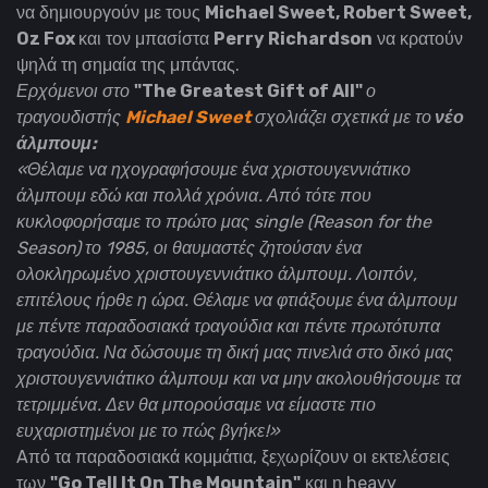
να δημιουργούν με τους
Michael Sweet, Robert Sweet,
Oz Fox
και τον μπασίστα
Perry Richardson
να κρατούν
ψηλά τη σημαία της μπάντας.
Ερχόμενοι στο
"The Greatest Gift of All"
ο
τραγουδιστής
Michael Sweet
σχολιάζει σχετικά με το
νέο
άλμπουμ:
«Θέλαμε να ηχογραφήσουμε ένα χριστουγεννιάτικο
άλμπουμ εδώ και πολλά χρόνια. Από τότε που
κυκλοφορήσαμε το πρώτο μας single (Reason for the
Season) το 1985, οι θαυμαστές ζητούσαν ένα
ολοκληρωμένο χριστουγεννιάτικο άλμπουμ. Λοιπόν,
επιτέλους ήρθε η ώρα. Θέλαμε να φτιάξουμε ένα άλμπουμ
με πέντε παραδοσιακά τραγούδια και πέντε πρωτότυπα
τραγούδια. Να δώσουμε τη δική μας πινελιά στο δικό μας
χριστουγεννιάτικο άλμπουμ και να μην ακολουθήσουμε τα
τετριμμένα. Δεν θα μπορούσαμε να είμαστε πιο
ευχαριστημένοι με το πώς βγήκε!»
Aπό τα παραδοσιακά κομμάτια, ξεχωρίζουν οι εκτελέσεις
των
"Go Tell It On The Mountain"
και η heavy