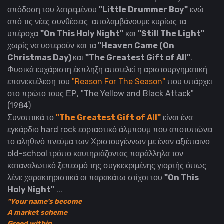
απόδοση του λατρεμένου
"Little Drummer Boy"
ενώ
από τις νέες συνθέσεις απολαμβάνουμε κυρίως τα
υπέροχα
"On This Holy Night"
και
"Still The Light"
χωρίς να υστερούν και τα
"Heaven Came (On
Christmas Day)
και
"The Greatest Gift of All"
.
Φυσικά ευχάριστη έκπληξη αποτελεί η αριστουργηματική
επανεκτέλεση του
"Reason For The Season"
που υπάρχει
στο πρώτο τους ΕΡ, "The Yellow and Black Attack"
(1984)
Συνοπτικά το
"The Greatest Gift of All"
είναι ένα
εγκάρδιο hard rock εορταστικό άλμπουμ που αποτυπώνει
το αληθινό πνεύμα των Χριστουγέννων με έναν αξιέπαινο
old-school τρόπο καυτηριάζοντας παράλληλα τον
καταναλωτικό ξεπεσμό της συγκεκριμένης γιορτής όπως
λένε χαρακτηριστικά οι παρακάτω στίχοι του
"On This
Holy Night"
...
"
Your name's become
A market scheme
Greed within