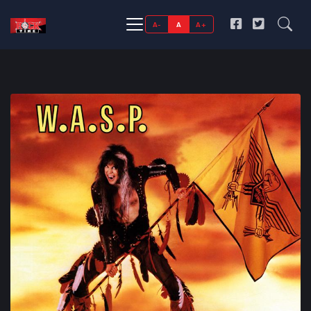
A-
A
A+