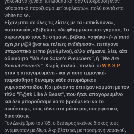
γαλόνια να χύνεται all around και σαν υπόκρουση έναν
κιθαριστικό παροξυσμό μετ΄ουρλιαχτών, πολύ κοντά στο
white noise.
Είχαν μπει σε όλες τις λίστες με τα «επικίνδυνα»,
«σατανικά», «βέβηλα», «διεφθαρμένα» ροκ γκρουπ. Το
ακρωνύμιό τους δε σήμαινε, βέβαια, «σφήκα»
(«γι΄αυτό
έχει ρε μ@λ@κα και τελείες ενδιάμεσα»
, πετάγανε
υπεροπτικά οι πιο βγαλμένοι), αλλά σήμαινε, λέει, κάτι
αδιανόητα
"
We
Are
Satan
'
s
Preachers
"
, ή
"
We
Are
Sexual
Perverts
"
. Χωρίς πολλά - πολλά, οι
W.A.S.P.
ήταν η απαγορευμένη - και γι΄αυτό εμμονική-
παραίσθηση δύναμης κάθε σπυριάρικου
γυμνασιόπαιδου. Και μόνον το ότι είχαν κομμάτι με τον
τίτλο "F@#k Like A Beast", που ήταν απαγορευμένο
και δεν μπορούσαμε να το βρούμε και να το
ακούσουμε, τους έδινε στα μάτια μας υπερφυσικές
διαστάσεις.
Τον Δεκέμβριο του '85, ο δεύτερος εκείνος δίσκος τους
αναμενόταν με δίψα. Ακριβέστερα, με προσμονή ναυαγού,