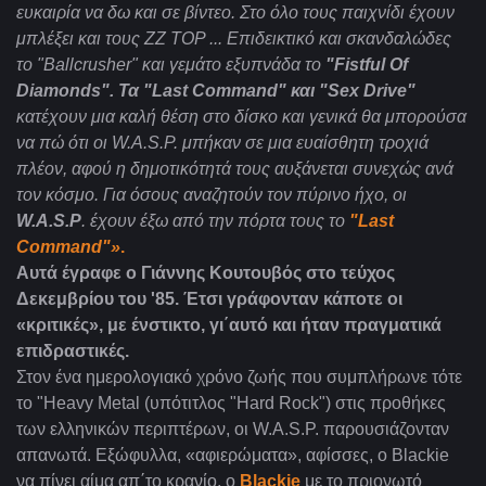
ευκαιρία να δω και σε βίντεο. Στο όλο τους παιχνίδι έχουν
μπλέξει και τους ΖΖ ΤΟ
P
... Επιδεικτικό και σκανδαλώδες
το "
Ballcrusher
" και γεμάτο εξυπνάδα το
"
Fistful
Of
Diamonds
". Τα "
Last
Command
" και "
Sex
Drive
"
κατέχουν μια καλή θέση στο δίσκο και γενικά θα μπορούσα
να πώ ότι οι
W
.
A
.
S
.
P
. μπήκαν σε μια ευαίσθητη τροχιά
πλέον, αφού η δημοτικότητά τους αυξάνεται συνεχώς ανά
τον κόσμο. Για όσους αναζητούν τον πύρινο ήχο, οι
W
.
A
.
S
.
P
. έχουν έξω από την πόρτα τους το
"
Last
Command
"»
.
Αυτά έγραφε ο Γιάννης Κουτουβός στο τεύχος
Δεκεμβρίου του '85. Έτσι γράφονταν κάποτε οι
«κριτικές», με ένστικτο, γι΄αυτό και ήταν πραγματικά
επιδραστικές.
Στον ένα ημερολογιακό χρόνο ζωής που συμπλήρωνε τότε
το "Heavy Metal (υπότιτλος "Hard Rock") στις προθήκες
των ελληνικών περιπτέρων, οι W.A.S.P. παρουσιάζονταν
απανωτά. Εξώφυλλα, «αφιερώματα», αφίσσες, ο Blackie
να πίνει αίμα απ΄το κρανίο, ο
Blackie
με το πριονωτό