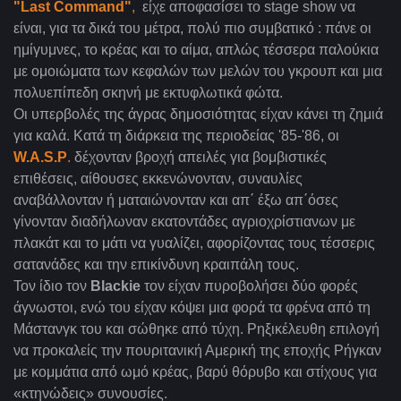
"Last Command"
,
είχε αποφασίσει το stage show
να
είναι, για τα δικά του μέτρα, πολύ πιο συμβατικό : πάνε οι
ημίγυμνες, το κρέας και το αίμα, απλώς τέσσερα παλούκια
με ομοιώματα των κεφαλών των μελών του γκρουπ και μια
πολυεπίπεδη σκηνή με εκτυφλωτικά φώτα.
Οι υπερβολές της άγρας δημοσιότητας είχαν κάνει τη ζημιά
για καλά. Κατά τη διάρκεια της περιοδείας '85-'86, οι
W.A.S
.
P
.
δέχονταν βροχή απειλές για βομβιστικές
επιθέσεις, αίθουσες εκκενώνονταν, συναυλίες
αναβάλλονταν ή ματαιώνονταν και απ΄ έξω απ΄όσες
γίνονταν διαδήλωναν εκατοντάδες αγριοχρίστιανων με
πλακάτ και το μάτι να γυαλίζει, αφορίζοντας τους τέσσερις
σατανάδες και την επικίνδυνη κραιπάλη τους.
Τον ίδιο τον
Blackie
τον είχαν πυροβολήσει δύο φορές
άγνωστοι, ενώ του είχαν κόψει μια φορά τα φρένα από τη
Μάστανγκ του και σώθηκε από τύχη. Ρηξικέλευθη επιλογή
να προκαλείς την πουριτανική Αμερική της εποχής Ρήγκαν
με κομμάτια από ωμό κρέας, βαρύ θόρυβο και στίχους για
«κτηνώδεις» συνουσίες.