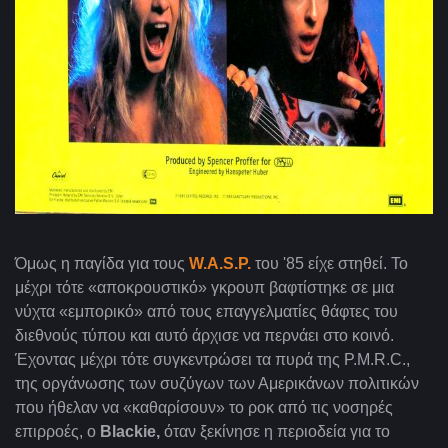
Όμως η παγίδα για τους
W.A.S.P.
του '85 είχε στηθεί. Το
μέχρι τότε «αποκρουστικό» γκρουπ βαφτίστηκε σε μια
νύχτα «εμπορικό» από τους επαγγελματίες θάφτες του
διεθνούς τύπου και αυτό άρχισε να περνάει στο κοινό.
Έχοντας μέχρι τότε συγκεντρώσει τα πυρά της P.M.R.C
.,
της οργάνωσης των συζύγων των Αμερικάνων πολιτικών
που ήθελαν να «καθαρίσουν» το ροκ από τις νοσηρές
επιρροές, ο
Blackie,
όταν ξεκίνησε η περιοδεία για το