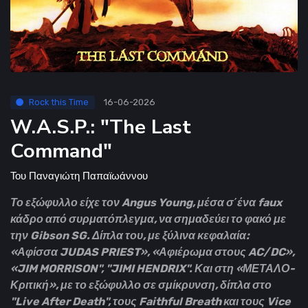
Rock this Time
16-06-2026
W.A.S.P.: "The Last
Command"
Του
Παναγιώτη Παπαϊωάννου
Το εξώφυλλο είχε τον Angus Young, μέσα σ΄ένα faux
κάδρο από συρματόπλεγμα, να σημαδεύει το φακό με
την Gibson SG. Δίπλα του, με ξύλινα κεφαλαία:
«Αφίσσα JUDAS PRIEST», «Αφιέρωμα στους AC/DC»,
«JIM MORRISON", "JIMI HENDRIX". Και στη «ΜΕΤΑΛΟ-
Κριτική», με το εξώφυλλο σε σμίκρυνση, δίπλα στο
"Live After Death", τους Faithful Breath και τους Vice