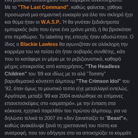
Με το
"
The
Last Command
"
,
καθώς φαίνεται, χάθηκε
προσωρινά μια σημαντική ευκαιρία για όλο τον σκληρό ήχο
και θύμα ήταν οι
W.A.S.P
.
.
Ή θα γινόταν ξεδιάντροπα
εμπορικός (κάτι που έγινε ένα χρόνο μετά), ή θα βρισκόταν
στο περιθώριο. Το
labeling
της εποχής ήταν αδυσώπητο. Ο
ίδιος ο
Blackie Lawless
θα αγωνιζόταν σε ολόκληρη την
καρριέρα του να πείσει ότι ήταν σοβαρός συνθέτης, κάτι
που το κατάφερε εν μέρει με το ρεβιζιονιστικό, καθαρό
μέχρις υποκρισίας από καταχρήσεις,
"
The Headless
Children"
του '89 και ιδίως με το αλά "Tommy
"
βαρυθεματικό κόνσεπτ άλμπουμ
"
The Crimson Idol
"
του
'92, όταν όμως το μουσικό τοπίο είχε μεταλλαγεί εντελώς.
Αργότερα, μεταξύ '99 και 2004 αναλώθηκε σε επίμονες
επανεπισκέψεις στο «αιματηρό», με την ένταση στα
κόκκινα, ηχητικό παρελθόν του πρώτου άλμπουμ, για να
δηλώσει τελικά το 2007 ότι «δεν ξαναπαίζει το "
Beast
"»,
καθώς ανακάλυψε ξανά τη χριστιανική του πίστη και
ανατροφή, που τον οδήγησε στο να αποκηρύξει το κομμάτι