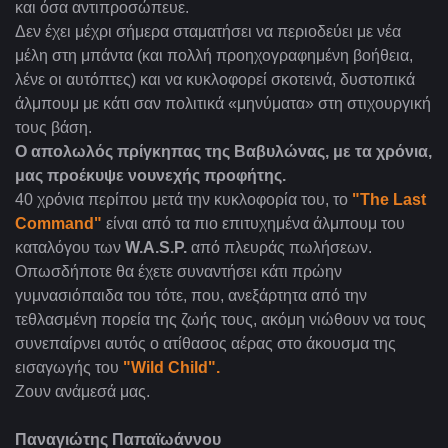
και όσα αντιπροσώπευε.
Δεν έχει μέχρι σήμερα σταματήσει να περιοδεύει με νέα
μέλη στη μπάντα (και πολλή προηχογραφημένη βοήθεια,
λένε οι αυτόπτες) και να κυκλοφορεί σκοτεινά, δυστοπικά
άλμπουμ με κάτι σαν πολιτικά «μηνύματα» στη στιχουργική
τους βάση.
Ο απολωλός πρίγκηπας της Βαβυλώνας, με τα χρόνια,
μας προέκυψε νουνεχής προφήτης.
40 χρόνια περίπου μετά την κυκλοφορία του, το
"
The Last
Command"
είναι από τα πιο επιτυχημένα άλμπουμ του
καταλόγου των
W.A.S.P
.
από πλευράς πωλήσεων.
Οπωσδήποτε θα έχετε συναντήσει κάτι πρώην
γυμνασιόπαιδα του τότε, που, ανεξάρτητα από την
τεθλασμένη πορεία της ζωής τους, ακόμη νιώθουν να τους
συνεπαίρνει αυτός ο ατίθασος αέρας στο άκουσμα της
εισαγωγής του
"
Wild Child".
Ζουν ανάμεσά μας.
Παναγιώτης Παπαϊωάννου