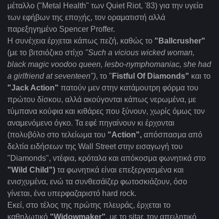
μέταλλο ("
Metal
Health" των Quiet Riot, '83) για την υγεία
των εφήβων της εποχής, τον οραματιστή αλλά
παρεξηγημένο Spencer Proffer.
Η συνέχεια έρχεται κάπως πεζή, καθώς τo
"
Ballcrusher"
(με το βιτσιόζικο στίχο
"
Such
a
vicious
wicked
woman
,
black
magic
voodoo
queen
,
lesbo
-
nymphomaniac
,
she
had
a
girlfriend
at
seventeen
")
, το "
Fistful Of Diamonds"
και το
"Jack Action
"
πατούν μεν στην κατάμουτρη φόρμα του
πρώτου δίσκου, αλλά ακούγονται κάπως νερωμένα, με
τύμπανα κούφια και κιθάρες που ξύνουν, χωρίς όμως τον
αναμενόμενο όγκο. Τα εφέ πηγαίνουν κι έρχονται
(πολυβόλο στο τελείωμα του
"
Action",
απόσπασμα από
δελτία ειδήσεων της Wall Street στην εισαγωγή του
"Diamonds", ντέφια, κρόταλα και απόκοσμα φωνητικά στο
"Wild Child")
τα φωνητικά είναι επεξεργασμένα και
ενισχυμένα, ενώ τα συνθεσάϊζερ φωτοσκιάζουν, όσο
γίνεται, ένα υπερφαζαριστό hard rock.
Εκεί, στο τέλος της πρώτης πλευράς, έρχεται το
καθηλωτικό
"Widowmaker"
, με το sitar, τον απειλητικό