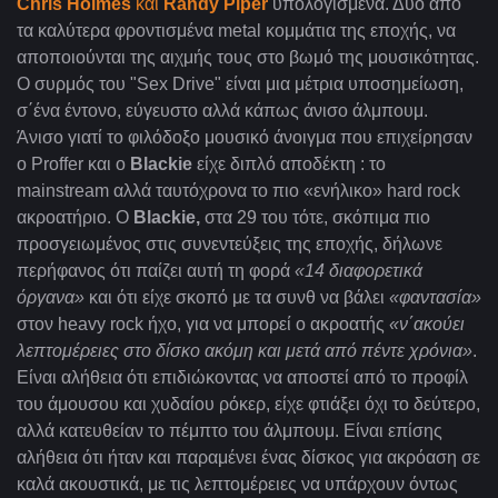
Chris Holmes
και
Randy Piper
υπολογισμένα. Δύο από
τα καλύτερα φροντισμένα metal
κομμάτια της εποχής, να
αποποιούνται της αιχμής τους στο βωμό της μουσικότητας.
Ο συρμός του "
Sex Drive" είναι μια μέτρια υποσημείωση,
σ΄ένα έντονο, εύγευστο αλλά κάπως άνισο άλμπουμ.
Άνισο γιατί το φιλόδοξο μουσικό άνοιγμα που επιχείρησαν
ο
Proffer και ο
Blackie
είχε διπλό αποδέκτη : το
mainstream αλλά ταυτόχρονα το πιο «ενήλικο» hard rock
ακροατήριο. Ο
Blackie
,
στα 29 του τότε, σκόπιμα πιο
προσγειωμένος στις συνεντεύξεις της εποχής, δήλωνε
περήφανος ότι παίζει αυτή τη φορά
«14 διαφορετικά
όργανα»
και ότι είχε σκοπό με τα συνθ να βάλει
«φαντασία»
στον
heavy rock
ήχο, για να μπορεί ο ακροατής
«ν΄ακούει
λεπτομέρειες στο δίσκο ακόμη και μετά από πέντε χρόνια»
.
Είναι αλήθεια ότι επιδιώκοντας να αποστεί από το προφίλ
του άμουσου και χυδαίου ρόκερ, είχε φτιάξει όχι το δεύτερο,
αλλά κατευθείαν το πέμπτο του άλμπουμ. Είναι επίσης
αλήθεια ότι ήταν και παραμένει ένας δίσκος για ακρόαση σε
καλά ακουστικά, με τις λεπτομέρειες να υπάρχουν όντως