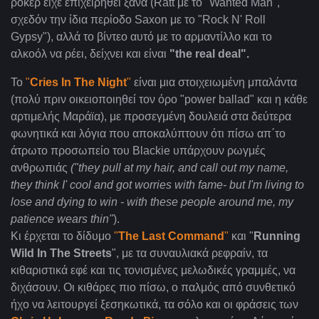
ρόκερ είχε επιχειρηθεί ξανά (Ratt με το "Wanted Man",
σχεδόν την ίδια περίοδο Saxon με το "Rock N' Roll
Gypsy"), αλλά το βίντεο αυτό με το αρμαντίλλο και το
αλκοόλ να ρέει, δείχνει και είναι
"the
real
deal".
Το
"
Cries In The Night
"
είναι μια στοιχειωμένη μπαλάντα
(πολύ πριν οικειοποιηθεί τον όρο "power ballad" και η κάθε
αρτιμελής Μαράϊα), με προσεγμένη δουλειά στα δεύτερα
φωνητικά και λόγια που αποκαλύπτουν ότι πίσω απ΄το
άτρωτο προσωπείο του Blackie υπάρχουν ρωγμές
ανθρωπιάς
("they pull at my hair, and call out my name,
they think I' cool and got worries with fame- but I'm living to
lose and dying to win - with these people around me, my
patience wears thin"
).
Κι έρχεται το δίδυμο
"
The
Last
Command
"
και "
Running
Wild
In
The
Streets
", με τα συναυλιακά ρεφραίν, τα
κιθαριστικά εφέ και τις τονισμένες μελωδικές γραμμές, να
διχάσουν. Οι κιθάρες πιο πίσω, ο παλμός από συνθετικό
ήχο να λειτουργεί ξεσηκωτικά, τα σόλο και οι φράσεις των