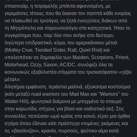
σπασουάρ, η τετραμελής μπάντα αφιονισμένη, με
γκριμάτσες τέτοιες που θα έκαναν τον παππά κάθε ενορίας
να πλακωθεί σε τρισάγια, να ζητά ενισχύσεις διάκων από
τη Μητρόπολη και παρουσιολόγιο στα κατηχητικά. Ήταν το
συγκρότημα που, παρ΄όλο που ανήκε στο δεύτερο,
λιγώτερο επιδραστικό, κύμα, του αμερικάνικου μέταλ
(Motley Crue, Twisted Sister, Ratt, Quiet Riot) και
υπολειπόταν σε δημοφιλία των Maiden, Scorpions, Priest,
Motorhead, Ozzy, Saxon, AC/DC, συνόψιζε όλα τα
κοινωνικώς εξοβελιστέα στίγματα του τρισκατάρατου «χέβυ
μέταλ»:
Αλητήρια εμφάνιση, τεράστια μαλλιά, εξώκοσμα κοστούμια
(κάτι μεταξύ road warriors του Mad Max και "Warriors" του
Walter Hill), φωνητικά δαίμονα με μπηγμένο το σταυρό
στην καρωτίδα, στίχους για βίαιο και σαδιστικό σεξ. Στις
συναυλίες πετούσαν ωμό κρέας στο κοινό, είχαν μια όρθια
σχάρα όπου έδεναν κάτι πρόστυχα ντυμένες γκόμενες και
τις «βασάνιζαν», κρανία, πυρσούς, ψεύτικο αίμα κατά