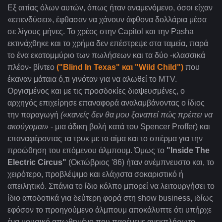
Εξ αιτίας όλων αυτών, όπως ήταν αναμενόμενο, όσοι είχαν
«επενδύσει», έφθασαν να χάνουν άφθονα δολλάρια μέσα
σε λίγους μήνες. Το χρέος στην
Capitol και την Pasha
εκτινάχθηκε και το χρήμα δεν επέστρεψε στα ταμεία, παρά
το ένα εκατομμύριο των πωλήσεων και τα δύο -κλασσικά
πλέον- βίντεο
("
Blind In Texas" και "Wild Child")
που
έκαναν μάταια ό,τι γινόταν για να αλωθεί το MTV.
Οργισμένος και με τις προσδοκίες διαψευσμένες, ο
αρχηγός επιχείρησε επαναφορά αναλαμβάνοντας ο ίδιος
την παραγωγή
(«κανείς δεν θα μου ξαναπεί πώς πρέπει να
ακούγομαι»
- μια άδικη βολή κατά του
Spencer Proffer
) και
επαναφέροντας τα τρυκ με το αίμα και το σπέρμα για την
προώθηση του επόμενου άλμπουμ. Όμως το
"
Inside The
Electric Circus
"
(Οκτώβριος '86) ήταν ανέμπνευστο και, το
χειρότερο, προβλέψιμο και ελάχιστα σοκαριστικό ή
απειλητικό. Σπάνια το ίδιο κόλπο μπορεί να λειτουργήσει το
ίδιο αποδοτικά για δεύτερη φορά στη
show
business
, ιδίως
εφόσον το προηγούμενο άλμπουμ αποκάλυπτε ότι υπήρχε
ένα μουσικό απωθημένο που παρέμενε ανεκπλήρωτο.