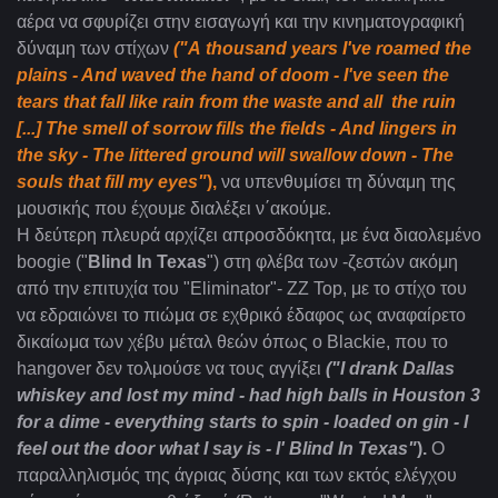
αέρα να σφυρίζει στην εισαγωγή και την κινηματογραφική
δύναμη των στίχων
("
A
thousand
years
I
'
ve
roamed
the
plains
-
And
waved
the
hand
of
doom
-
I
'
ve
seen
the
tears
that
fall
like
rain
from
the
waste
and
all
the
ruin
[...]
The smell of sorrow fills the fields - And lingers in
the sky - The littered ground will swallow down - The
souls that fill my eyes"
),
να υπενθυμίσει τη δύναμη της
μουσικής που
έχουμε
διαλέξει ν΄ακούμε.
Η
δεύτερη
πλευρά αρχίζει απροσδόκητα, με ένα διαολεμένο
boogie ("
Blind In Texas
")
στη φλέβα των -ζεστών ακόμη
από την επιτυχία του "Eliminator"- ZZ Top, με το στίχο του
να εδραιώνει το πιώμα σε εχθρικό έδαφος ως αναφαίρετο
δικαίωμα των χέβυ μέταλ θεών όπως ο Blackie, που το
hangover δεν τολμούσε να τους αγγίξει
("I drank Dallas
whiskey and lost my mind - had high balls in Houston 3
for a dime - everything starts to spin - loaded on gin - I
feel out the door what I say is - I' Blind In Texas"
).
Ο
παραλληλισμός της άγριας δύσης και των εκτός ελέγχου