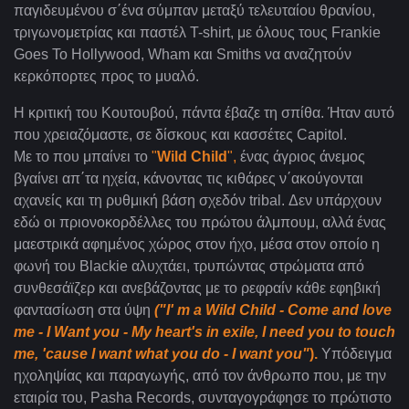
παγιδευμένου σ΄ένα σύμπαν μεταξύ τελευταίου θρανίου,
τριγωνομετρίας και παστέλ T-shirt, με όλους τους Frankie
Goes To Hollywood, Wham και Smiths να αναζητούν
κερκόπορτες προς το μυαλό.
Η κριτική του Κουτουβού, πάντα έβαζε τη σπίθα. Ήταν αυτό
που χρειαζόμαστε, σε δίσκους και κασσέτες Capitol.
Με το που μπαίνει το
"
Wild
Child
",
ένας άγριος άνεμος
βγαίνει απ΄τα ηχεία, κάνοντας τις κιθάρες ν΄ακούγονται
αχανείς και τη ρυθμική βάση σχεδόν tribal
. Δεν υπάρχουν
εδώ οι πριονοκορδέλλες του πρώτου άλμπουμ, αλλά ένας
μαεστρικά αφημένος χώρος στον ήχο, μέσα στον οποίο η
φωνή του
Blackie αλυχτάει, τρυπώντας στρώματα από
συνθεσάϊζερ και ανεβάζοντας με το ρεφραίν κάθε εφηβική
φαντασίωση στα ύψη
("
I
'
m
a
Wild
Child
-
Come
and
love
me
-
I
Want
you
-
My
heart
'
s
in
exile
,
I
need
you
to
touch
me
, '
cause
I
want
what
you
do
-
I
want
you
"
).
Υπόδειγμα
ηχοληψίας και παραγωγής, από τον άνθρωπο που, με την
εταιρία του, Pasha Records, συνταγογράφησε το πρώτιστο