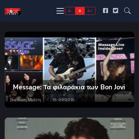
A-
A
A+
Message: Τα φιλαράκια των Bon Jovi
Του
Φώτη Μελέτη
15-09-2015