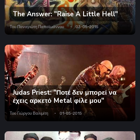
The Answer: "Raise A Little Hell"
Του
Παναγιώτη Παπαϊωάννου
03-05-2015
Judas Priest: "Ποτέ δεν μπορεί να
έχεις αρκετό Metal φίλε μου"
Του
Γιώργου Βαλιμίτη
01-05-2015