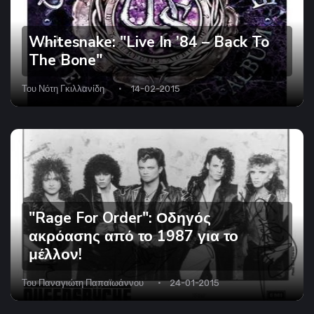
Whitesnake: "Live In ’84 – Back To
The Bone"
Του
Νότη Γκιλλανίδη
14-02-2015
"Rage For Order": Οδηγός
ακρόασης από το 1987 για το
μέλλον!
Του
Παναγιώτη Παπαϊωάννου
24-01-2015