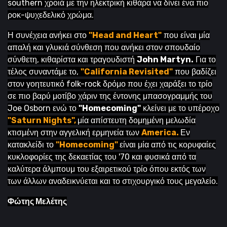
southern χροιά με την ηλεκτρική κιθάρα να δίνει ένα πιο
ροκ-ψυχεδελικό χρώμα.
Η συνέχεια ανήκει στο
"Head and Heart"
που είναι μία
απαλή και γλυκιά σύνθεση που ανήκει στον σπουδαίο
σύνθετη, κιθαρίστα και τραγουδιστή
John Martyn.
Για το
τέλος συναντάμε το,
"California Revisited"
που βαδίζει
στον γοητευτικό folk-rock δρόμο που έχει χαράξει το τρίο
σε πιο βαρύ μοτίβο χάριν της έντονης μπασογραμμής του
Joe Osborn ενώ το
"Homecoming"
κλείνει με το υπέροχο
"Saturn Nights",
μία απίστευτη δομημένη μελωδία
κτισμένη στην αγγελική ερμηνεία των
America.
Εν
κατακλείδι το
"Homecoming"
είναι μία από τις κορυφαίες
κυκλοφορίες της δεκαετίας του '70 και φυσικά από τα
καλύτερα άλμπουμ του εξαιρετικού τρίο όπου εκτός των
των άλλων αναδεικνύεται και το στιχουργικό τους μεγαλείο.
Φώτης Μελέτης