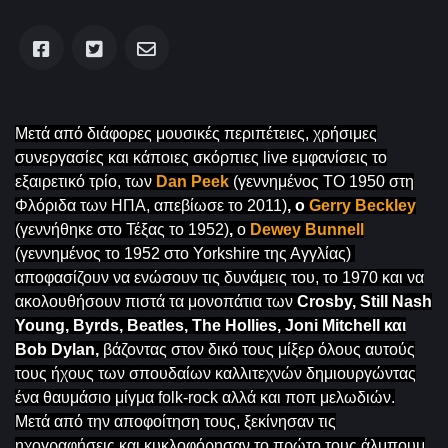
Μετά από διάφορες μουσικές περιπέτειες, χρήσιμες
συνεργασίες και κάποιες σκόρπιες live εμφανίσεις το
εξαιρετικό τρίο, των
Dan Peek
(γεννημένος ΤΟ 1950 στη
Φλόριδα των ΗΠΑ, απεβίωσε το 2011)
,
ο
Gerry Beckley
(γεννήθηκε στο Τέξας το 1952)
,
ο
Dewey Bunnell
(γεννημένος το 1952 στο Yorkshire της Αγγλίας)
αποφασίζουν να ενώσουν τις δυνάμεις του, το 1970 και να
ακολουθήσουν πιστά τα μονοπάτια των
Crosby, Still Nash
Young, Byrds, Beatles, The Hollies, Joni Mitchell και
Bob Dylan,
βάζοντας στον δικό τους μίξερ όλους αυτούς
τους ήχους των σπουδαίων καλλιτεχνών δημιουργώντας
ένα θαυμάσιο μίγμα folk-rock αλλά και ποπ μελωδιών.
Μετά από την αποφοίτηση τους, ξεκίνησαν τις
ηχογραφήσεις και κυκλοφόρησαν το πρώτο τους άλμπουμ