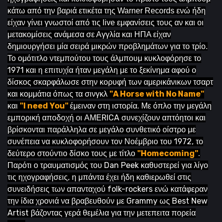
κάτω από την βαριά ετικέτα της Warner Records ενώ ήδη
είχαν γίνει γνωστοί από τις live εμφανίσεις τους αν και οι
μετακομίσεις ανάμεσα σε Αγγλία και ΗΠΑ είχαν
δημιουργήσει μία σειρά μικρών προβλημάτων για το τρίο.
Το ομότιτλο ντεμπούτου τους άλμπουμ κυκλοφόρησε το
1971 και η επιτυχία ήταν μεγάλη με το ξεκίνημα αφού ο
δίσκος σκαρφάλωσε στην κορυφή των αμερικάνικων τσαρτ
και κομμάτια όπως τα σινγκλ
"A Horse with No Name"
και
"I need You"
έμειναν στη ιστορία. Με όπλο την μεγάλη
εμπορική αποδοχή οι ΑΜΕRICA συνεχίζουν απτόητοι και
βρίσκονται παράλληλα σε μεγάλο συνθετικό οίστρο με
συνέπεια να κυκλοφορήσουν τον Νοέμβριο του 1972, το
δεύτερο στούντιο δίσκο τους με τίτλο
"Homecoming"
.
Παρότι ο τραυματισμός του Dan Peek καθυστερεί για λίγο
τις ηχογραφήσεις, η μπάντα έχει ήδη καθιερωθεί στις
συνειδήσεις των απανταχού folk-rockers ενώ κατάφεραν
την ίδια χρονιά να βραβευθούν με Grammy ως Best New
Artist βάζοντας γερά θεμέλια για την μετεπειτα πορεία