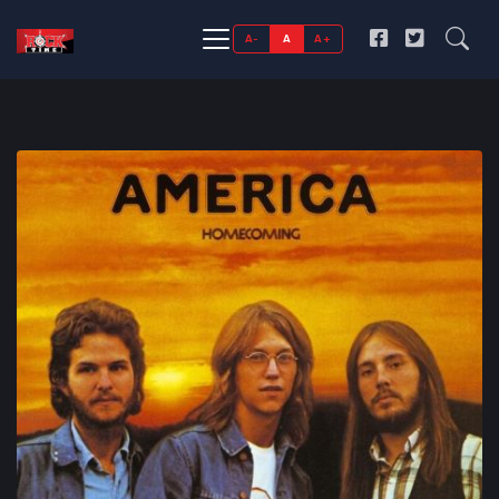
A-
A
A+