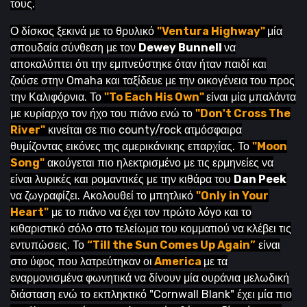
τους.
Ο δίσκος ξεκινά με το θρυλικό
"Ventura Highway"
μία
σπουδαία σύνθεση με τον
Dewey Bunnell
να
αποκαλύπτει ότι την εμπνεύστηκε όταν ήταν παιδί και
ζούσε στην Omaha και ταξίδευε με την οικογένεια του προς
την Καλιφόρνια. Το
"To Each His Own"
είναι μία μπαλάντα
με κυρίαρχο τον ήχο του πιάνο ενώ το
"Don't Cross The
River"
κινείται σε πιο county/rock ατμόσφαιρα
θυμίζοντας εικόνες της αμερικάνικης επαρχίας. Το
"Moon
Song"
ακούγεται πιο ηλεκτρισμένο με τις ερμηνείες να
είναι λυρικές και ρομαντικές με την κιθάρα του
Dan Peek
να ζωγραφίζει. Ακολουθεί το μπητλικό
"Only in Your
Heart"
με το πιάνο να έχει τον πρώτο λόγο και το
κιθαριστικό σόλο στο τελείωμα του κομματιού να κλέβει τις
εντυπώσεις. Το
“Till the Sun Comes Up Again”
είναι
στο ύφος που λατρεύτηκαν οι
America
με τα
εναρμονισμένα φωνητικά να δίνουν μία ουράνια μελωδική
διάσταση ενώ το εκπληκτικό "Cornwall Blank" έχει μία πιο