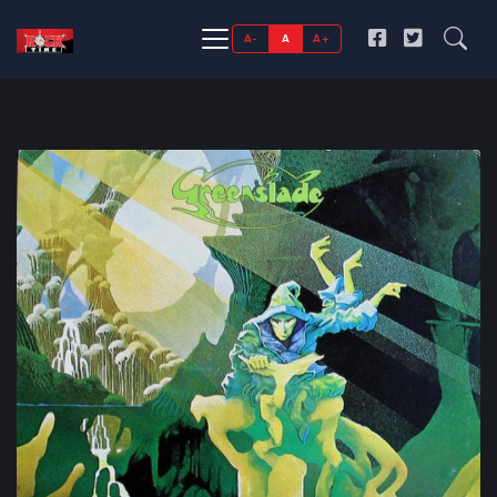
A-
A
A+