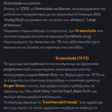
Greenslade και Lawson.
Επίσης το 2000, οι Greenslade και Reeves, επανάσχημάτισαν την
μπάντα και συνεργάστηκαν με τον τραγουδιστή/πληκτρά John
Young (Asia) ηχογραφώντας το μέτριο έως αδιάφορο "Large
Afternoon".
Παρακάτω παρουσιάζουμε το ντεμπούτο των
Greenslade
που
αποτελεί σίγουρα ένα από τα κορυφαία Symphonic prog
δημιουργήματα της δεκαετίας του '70 που αξίζει όσοι δεν έχετε
ακούσει να του δώσετε την προσοχή που του αξίζει.
Greenslade (1973)
To ομώνυμο και παρθενικό στούντιο άλμπουμ του βρετανικού
progressive rock συγκροτήματος κυκλοφόρησε από την
δισκογραφική εταιρεία Warner Bros. τον Φεβρουάριο του 1973 και
το
εξώφυλλο του άλμπουμ επιμελήθηκε ο σπουδαίος αρτίστας
Roger Dean
ο οποίος έχει γράψει ιστορία σχεδιάζοντας τα
άλμπουμ των Yes, Uriah Heep, Gentle Giant, Babe Ruth
και
πολλών άλλων μεγάλων καλλιτεχνών.
Το άλμπουμ ξεκινά με το
"Feathered Friends
" που αρχικά έχει
ένα ταχύ τέμπο, το οποίο χαμηλώνει απαλά με τα
πλήκτρα να