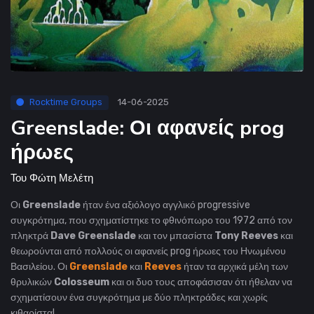
Rocktime Groups
14-06-2025
Greenslade: Οι αφανείς prog
ήρωες
Του
Φώτη Μελέτη
Οι
Greenslade
ήταν ένα αξιόλογο αγγλικό progressive
συγκρότημα, που σχηματίστηκε το φθινόπωρο του 1972 από τον
πληκτρά
Dave Greenslade
και τον μπασίστα
Tony Reeves
και
θεωρούνται από πολλούς οι αφανείς prog ήρωες του Ηνωμένου
Βασιλείου.
Οι
Greenslade
και
Reeves
ήταν τα αρχικά μέλη των
θρυλικών
Colosseum
και οι
δυο τους αποφάσισαν ότι ήθελαν να
σχηματίσουν ένα συγκρότημα με δύο πληκτράδες και χωρίς
κιθαρίστα!