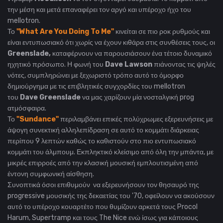
την μέση και μετά επαναφέρει τον
αργό και υπέροχο ήχο του
mellotron.
Το
"What Are You Doing To Me"
κινείται σε πιο ροκ ρυθμούς και
είναι εντυπωσιακό ότι χωρίς να έχουν κιθάρα στις συνθέσεις τους, οι
Greenslade,
καταφέρνουν να παρουσιάσουν ένα τέτοιο δυναμικό
ηχητικό πρόσωπο. Η φωνή του
Dave Lawson
πιάνοντας τις ψηλές
νότες, συμπληρώνει με ξεχωριστό τρόπο αυτό το όμορφο
δημιούργημα με τις επιβλητικές συγχορδίες του
mellotron
του
Dave Greenslade
να μας χαρίζουν μία νοσταλγική prog
ατμόσφαιρα.
Το
"Sundance"
περιλαμβάνει επικές πολύχρωμες εξερευνήσεις με
άψογη συνεκτική αλληλεπίδραση σε αυτό το κομμάτι διάρκειας
περίπου 9 λεπτών καθώς το καθιστούν στο πιο εντυπωσιακό
κομμάτι του άλμπουμ. Εκπληκτικό κλείσιμο από όλη την μπάντα,
με
μικρές επιρροές από την κλασική μουσική
εμπλουτισμένη από
έντονη συμφωνική αίσθηση.
Συνοπτικά όσοι επιθυμούν να εξερευνήσουν τον θησαυρό της
progressive μουσικής της δεκαετίας του '70, οφείλουν να ακούσουν
αυτό το υπέροχο κουαρτέτο που θυμίζουν αρκετά τους
Procol
Harum, Supertramp και τους The Nice ενώ ίσως για κάποιους