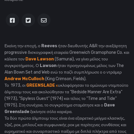
Εκείνη την εποχή, ο
Reeves
ήταν διευθυντής A&R την ανεξάρτητη
progressive δισκογραφική εταιρεία Greenwich Gramophone Co. και
κάλεσε τον
Dave Lawson
(Samurai), να γίνει μέλος του
συγκροτήματος.
Ο
Lawson
ήταν προηγουμένως μέλος των The
Alan Bown Set and Web ενώ το παζλ συμπλήρωσε ο ο ντράμερ
Andrew McCulloch
(King Crimson, Fields).
Το
1973, οι
GREENSLADE
κ
υκλοφόρησαν το ομώνυμο ντεμπούτο
άλμπουμ τους και ακολούθησαν τα "Bedside Manner Are Extra"
(1973), "Spyless Guest" (1974) και τέλος το "Time and Tide"
(1975).
Στη συνέχεια, το συγκρότημα σταμάτησε και ο
Dave
Greenslade
ξεκίνησε σόλο καριέρα.
Τα δύο πρώτα άλμπουμ τους είναι ένα εξαιρετικό μείγμα κλασικής,
τζαζ, ροκ, μπλουζ και συμφωνικής ροκ με περίτεχνες συνθέσεις και
ευρηματικό και συναρπαστικό παίξιμο με διπλά πλήκτρα από τους