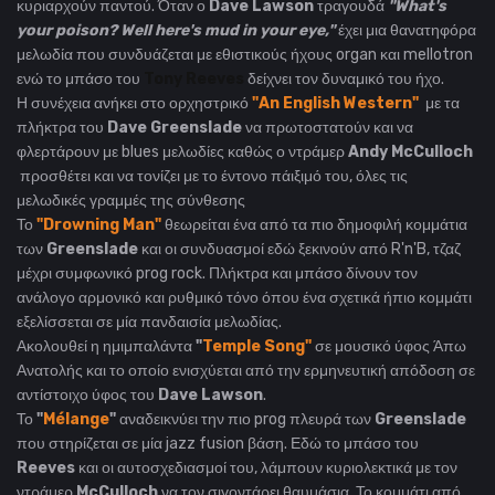
κυριαρχούν παντού.
Όταν ο
Dave Lawson
τραγουδά
"What's
your poison? Well here's mud in your eye,"
έχει μια θανατηφόρα
μελωδία που συνδυάζεται με εθιστικούς ήχους organ και mellotron
ενώ το
μπάσο του
Tony Reeves
δείχνει τον δυναμικό του ήχο.
Η συνέχεια ανήκει στο ορχηστρικό
"An English Western"
με τα
πλήκτρα του
Dave Greenslade
να πρωτοστατούν και να
φλερτάρουν με blues μελωδίες καθώς ο ντράμερ
Andy McCulloch
προσθέτει και να τονίζει με το έντονο πάιξιμό του, όλες τις
μελωδικές γραμμές της σύνθεσης
Το
"Drowning Man"
θεωρείται ένα από τα πιο δημοφιλή κομμάτια
των
Greenslade
και οι συνδυασμοί εδώ ξεκινούν από R'n'B, τζαζ
μέχρι συμφωνικό prog rock. Πλήκτρα και μπάσο δίνουν τον
ανάλογο αρμονικό και ρυθμικό τόνο όπου ένα σχετικά ήπιο κομμάτι
εξελίσσεται σε μία πανδαισία μελωδίας.
Ακολουθεί η ημιμπαλάντα
"
Temple Song"
σε μουσικό ύφος Άπω
Ανατολής και το οποίο ενισχύεται από την ερμηνευτική απόδοση σε
αντίστοιχο ύφος του
Dave Lawson
.
Το
"
Mélange
"
αναδεικνύει την πιο prog πλευρά των
Greenslade
που στηρίζεται σε μία jazz fusion βάση.
Εδώ το μπάσο του
Reeves
και οι αυτοσχεδιασμοί του, λάμπουν κυριολεκτικά με τον
ντράμερ
McCulloch
να τον σιγοντάρει θαυμάσια. Το κομμάτι από