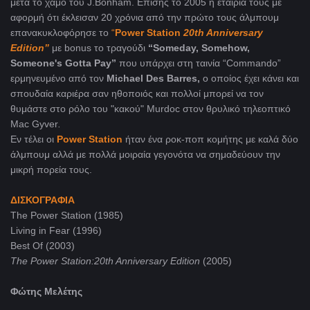
μετά το χαμό του J.Bonham. Eπίσης το 2005 η εταιρία τους με
αφορμή ότι έκλεισαν 20 χρόνια από την πρώτο τους άλμπουμ
επανακυκλοφόρησε το
“
Power Station
20th Anniversary
Edition”
με bonus το τραγούδι
“Someday, Somehow,
Someone's Gotta Pay”
που υπάρχει στη ταινία “Commando”
ερμηνευμένο από τον
Michael Des Barres,
o οποίος έχει κάνει και
σπουδαία καριέρα σαν ηθοποιός και πολλοί μπορεί να τον
θυμάστε στο ρόλο του "κακού" Murdoc στον θρυλικό τηλεοπτικό
Μac Gyver
.
Εν τέλει οι
Power Station
ήταν ένα ροκ-ποπ κομήτης με καλά δύο
άλμπουμ αλλά με πολλά μοιραία γεγονότα να σημαδεύουν την
μικρή πορεία τους.
ΔΙΣΚΟΓΡΑΦΙΑ
The Power Station (1985)
Living in Fear (1996)
Best Of (2003)
The Power Station:20th Anniversary Edition
(2005)
Φώτης Μελέτης