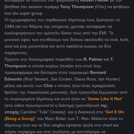
κατάφεραν να πείσουν τον τραγουδιστή
Robert Palmer
με την
βοήθεια του session ντράμερ
Tony Thompson
(Chic) να φτιάξουν
ένα νέο super group.
Oι ηχογραφήσεις του παρθενικού άλμπουμ τους ξεκίνησαν το
1984 και τον Μάρτιο της επόμενης χρονιάς κατάφεραν να
κυκλοφορήσουν τον ομότιτλο δίσκο τους από την ΕΜΙ. Το
μουσικό ύφος των συνθέσεων του δίσκου ακολουθεί τα rock, funk,
soul και pop μονοπάτια και αυτό οφείλεται κυρίως σε δύο
παράγοντες.
Πρώτον στο δισκογραφικό παρελθόν των
R. Palmer
και
T.
Thompson
οι οποίοι κυρίως έπαιζαν στο στυλ που
προαναφέραμε και δεύτερον στον παραγωγό
Bernard
Edwards
(Rod Stewart, Joe Cocker, Diana Ross, Ian Hunter)
μέλος και αυτός των
Chic
ο οποίος ήταν ένας πραγματικός
θρύλος της παγκόσμιας μουσικής. Δύο τραγούδια ξεχώρισαν από
το συγκεκριμένο άλμπουμ και αυτά ήταν τα
“
Some Like It Hot
”
(στο video πρωταγωνιστεί η διάσημη τρανσέξουαλ
της
εποχής
Caroline “Tula” Cossey) και η διασκευή στο
“
Get It On
(Bang a Gong)
”
του Marc Bolan των Τ- Rex
.
Μάλιστα τόσο το
άλμπουμ όσο και τα δύο singles έφτασαν ψηλά στα chart και
πήγαν περίφημα και στις πωλήσεις με αποτέλεσμα να