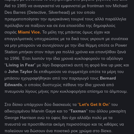
Aid το 1985 να αναγκαστεί να εμφανιστεί με frontman τον Michael
Des Barres (Detective, Silverhead) με τον οποίο
πραγματοποίησαν την αμερικάνικη τουρνέ τους αλλά παράλληλα
πρόλαβαν να παίξουν και σε ένα επεισόδιο της δημοφιλούς
σειράς
Miami Vice.
Τα μέλη της μπάντας όμως είχαν και
επαγγελματικές υποχρεώσεις με τα δικά τους γκρουπ με συνέπεια
να μην μπορούν να συνεχίσουν με την ίδια θέρμη οπότε οι Power
Station μπήκαν στον πάγο για πολλά χρόνια και επανήλθαν ξανά
το 1996. Έτσι λοιπόν την ίδια χρονιά κυκλοφορούν το αξιόλογο
“
Living in Fear
” με λίγο διαφορετικό αυτή τη φορά line up μιας και
ο
John Taylor
δε επιθυμούσε να συμμετέχει οπότε τα μέρη του
μπάσου ηχογραφήθηκαν από τον παραγωγό τους
Bernard
Edwards
, ο οποίος δυστυχώς πέθανε την ίδια χρονιά από
πνευμονία λίγους μήνες πριν κυκλοφορήσει επίσημα το άλμπουμ.
Στο δίσκο υπάρχουν δύο διασκευές τα
“
Let's Get It On
”
του
αδικοχαμένου Marvin Gaye και το “
Taxman
” του άλλου μακαρίτη
George Harrison ενώ το ύφος δεν έχει αλλάξει πολύ με τα
πνευστά να προστίθενται ακόμη περισσότερο και τις κιθάρες να
παλεύουν να δώσουν ένα ποιοτικό ροκ χρώμα στο δίσκο.