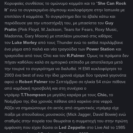
Κορυφαίες συνθέσεις το ομώνυμο κομμάτι και το “
She Can Rock
It
” ενώ το συγκεκριμένο άλμπουμ κυκλοφόρησε στην Ιαπωνία με
επιπλέον 4 κομμάτια. Το συγκρότημα δεν το έβαλε κάτω και
περιόδευσε για την υποστήριξή του, με μπασίστα τον
Guy
Prattn
(Pink Floyd, M.Jackson, Tears for Fears, Roxy Music,
Madonna, Gary Moore) με επιπλέον μουσικό στις κιθάρες
τον
Luke Morley
από τους Thunder ενώ το setlist περιλάμβανε
ένα μίγμα από παλιά και νέα τραγούδια των
Power Station
και
τραγούδια από τους Chic και τον
R.Palmer
. Όμως τα πράματα δεν
πήγαν καθόλου καλά σε εμπορικό επίπεδο με αποτέλεσμα μετά
την τουρνέ το συγκρότημα να διαλυθεί. Η ΕΜΙ κυκλοφόρησε το
2003 ένα best of ενώ την ίδια χρονιά είχαμε δύο τραγικά γεγονότα
αφού ο
Robert Palmer
τον Σεπτέμβριο σε ηλικία 54 ετών πέθανε
από καρδιακή προσβολή και στη συνέχεια ο
ντράμερ
T.Thompson
με μεγάλη καριέρα με τους
Chic,
το
Νοέμβριο της ίδια χρονιάς πέθανε από καρκίνο στα νεφρά.
Αξίζει να σημειώσουμε ότι εκτός από σημαντικός ντράμερ είχε
παίξει με σπουδαίους μουσικούς (Mick Jagger, David Bowie) ενώ
σταθμός στην πορεία του θεωρείται η συμμετοχή του στην πρώτη
εμφάνιση που είχαν δώσει οι
Led Zeppelin
στο Live Aid το 1985