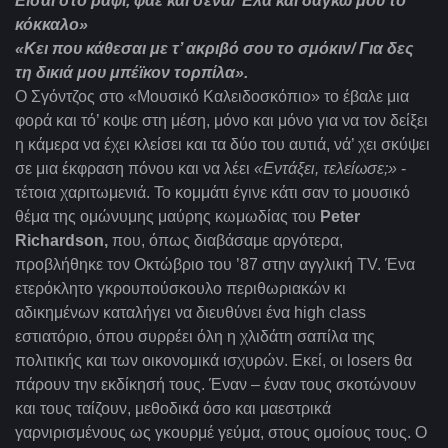
Είσαι στο ράφι, φάε και σένα/ Έλα και δάγκω μου το
κόκκαλο»
«Κει που κάθεσαι με τ’ ακριβό σου το σμόκιν/ Για δες
τη δικιά μου μπέϊκον τορπίλα».
Ο Σγόντζος στο «Μουσικό Καλειδοσκόπιο» το έβαλε μια
φορά και τό’ κοψε στη μέση, μόνο και μόνο για να τον δείξει
η κάμερα να έχει κλείσει και τα δύο του αυτιά, νά’ χει σκύψει
σε μια έκφραση πόνου και να λέει
«Εντάξει, τελείωσε;»
-
τέτοια χαριτωμενιά. Το κομμάτι έγινε κάτι σαν το μουσικό
θέμα της ομώνυμης μαύρης κωμωδίας του
Peter
Richardson,
που, όπως διαβάσαμε αργότερα,
προβλήθηκε τον Οκτώβριο του ’87 στην αγγλική TV. Ένα
ετερόκλητο γκρουπούσκουλο περιθωριακών κι
αδικημένων καταλήγει να διευθύνει ένα high class
εστιατόριο, όπου συρρέει όλη η χλιδάτη σαπίλα της
πολιτικής και των οικονομικά ισχυρών. Εκεί, οι losers θα
πάρουν την εκδίκησή τους. Έναν – έναν τους σκοτώνουν
και τους ταίζουν, μεθοδικά όσο και μαεστρικά
γαρνιρισμένους ως γκουρμέ γεύμα, στους ομοίους τους. Ο