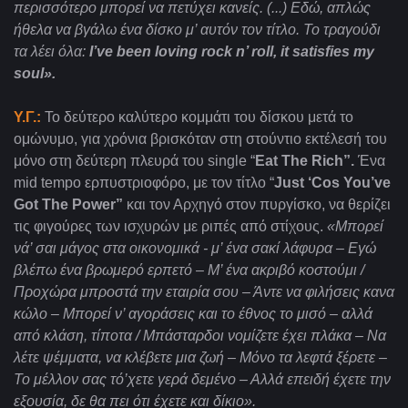
περισσότερο μπορεί να πετύχει κανείς. (...) Εδώ, απλώς
ήθελα να βγάλω ένα δίσκο μ’ αυτόν τον τίτλο. Το
τραγούδι
τα
λέει
όλα
:
I’ve been loving rock n’ roll, it satisfies my
soul».
Υ.Γ.:
Το δεύτερο καλύτερο κομμάτι του δίσκου μετά το
ομώνυμο, για χρόνια βρισκόταν στη στούντιο εκτέλεσή του
μόνο στη δεύτερη πλευρά του
single “
Eat The Rich”.
Ένα
mid tempo ερπυστριοφόρο, με τον τίτλο “
Just ‘Cos You’ve
Got The Power”
και τον Αρχηγό στον πυργίσκο, να θερίζει
τις φιγούρες των ισχυρών με ριπές από στίχους.
«Μπορεί
νά’ σαι μάγος στα οικονομικά - μ’ ένα σακί λάφυρα – Εγώ
βλέπω ένα βρωμερό ερπετό – Μ’ ένα ακριβό κοστούμι /
Προχώρα μπροστά την εταιρία σου – Άντε να φιλήσεις κανα
κώλο – Μπορεί ν’ αγοράσεις και το έθνος το μισό – αλλά
από κλάση, τίποτα / Μπάσταρδοι νομίζετε έχει πλάκα – Να
λέτε ψέμματα, να κλέβετε μια ζωή – Μόνο τα λεφτά ξέρετε –
Το μέλλον σας τό’χετε γερά δεμένο – Αλλά επειδή έχετε την
εξουσία, δε θα πει ότι έχετε και δίκιο».