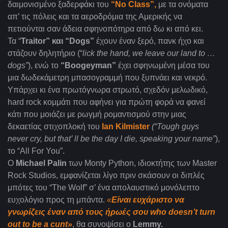
δαιμονισμένο ξαδερφάκι του
“No Class”,
με τα ονόματα
απ’ τις πόλεις και τα αεροδρόμια της Αμερικής να
πετιούνται σαν άδεια σφηνοπότηρα από δω κι από κει.
Τα “
Traitor” και “Dogs”
έχουν έναν ξερό, πανκ ήχο και
στάζουν δηλητήριο (“
lick
the
hand
,
we
leave
our
land
to
…
dogs
”
), ενώ το
“Boogeyman”
έχει σφηνωμένη μέσα του
μια δωδεκάμετρη μπασογραμμή που ξυπνάει και νεκρό.
Υπάρχει κι ένα πρωτόγνωρα στρωτό, σχεδόν μελωδικό,
hard rock κομμάτι που αφήνει για πρώτη φορά να φανεί
κάτι που μοιάζει με ρωγμή ρομαντισμού στην μιας
δεκαετίας στιχοπλοκή του
Ian Kilmister
(“
Tough
guys
never
cry
,
but
that
’
ll
be
the
day
I
die
,
speaking
your
name
”
),
το “All For You”.
Ο
Michael Palin
των Monty Python, ιδιοκτήτης των Master
Rock Studios
, εμφανίζεται λίγο πριν σκάσουν οι διπλές
μπότες του “
The Wolf” σ’ ένα απολαυστικό μονόλεπτο
ευχολόγιο προς τη μπάντα.
«
Είναι ευχάριστο να
γνωρίζεις έναν από τους ήρωές σου
who
doesn
’
t
turn
out
to
be
a
cunt
»
, θα συνοψίσει ο
Lemmy.