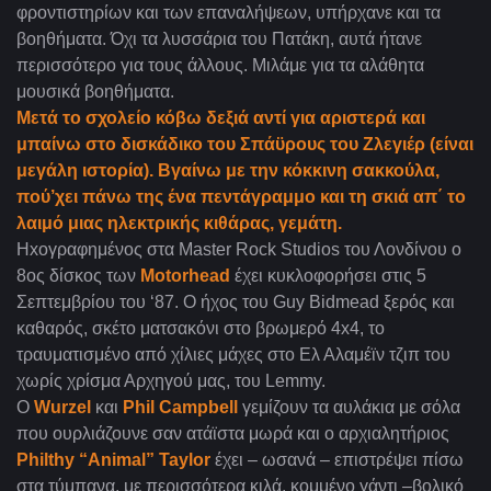
φροντιστηρίων και των επαναλήψεων, υπήρχανε και τα
βοηθήματα. Όχι τα λυσσάρια του Πατάκη, αυτά ήτανε
περισσότερο για τους άλλους. Μιλάμε για τα αλάθητα
μουσικά βοηθήματα.
Μετά το σχολείο κόβω δεξιά αντί για αριστερά και
μπαίνω στο δισκάδικο του Σπάϋρους του Ζλεγιέρ (είναι
μεγάλη ιστορία). Βγαίνω με την κόκκινη σακκούλα,
πού’χει πάνω της ένα πεντάγραμμο και τη σκιά απ΄ το
λαιμό μιας ηλεκτρικής κιθάρας, γεμάτη.
Hxoγραφημένος στα Master Rock Studios του Λονδίνου ο
8ος δίσκος των
Motorhead
έχει κυκλοφορήσει στις 5
Σεπτεμβρίου του ‘87. Ο ήχος του Guy Bidmead ξερός και
καθαρός, σκέτο ματσακόνι στο βρωμερό 4x4, το
τραυματισμένο από χίλιες μάχες στο Ελ Αλαμέϊν τζιπ του
χωρίς χρίσμα Αρχηγού μας, του Lemmy.
Ο
Wurzel
και
Phil Campbell
γεμίζουν τα αυλάκια με σόλα
που ουρλιάζουνε σαν ατάϊστα μωρά και ο αρχιαλητήριος
Philthy “Animal” Taylor
έχει – ωσανά – επιστρέψει πίσω
στα τύμπανα, με περισσότερα κιλά, κομμένο γάντι –βολικό