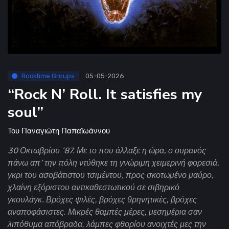
Rocktime Groups
05-05-2026
“Rock N’ Roll. It satisfies my
soul”
Του
Παναγιώτη Παπαϊωάννου
30 Οκτωβρίου ’87. Με το που άλλαξε η ώρα, ο ουρανός
πάνω απ’ την πόλη ντύθηκε τη γνώριμη χειμερινή φορεσιά,
γκρι του ασοβάτιστου τσιμέντου, προς σκοτωμένο μαύρο,
χλαίνη εξόριστου αντικαθεστωτικού σε σιβηρικό
γκουλάγκ.
Βρόχες ψιλές, βρόχες θρηνητικές, βρόχες
αναποφάσιστες. Μικρές θαμπές μέρες, μεσημέρια σαν
λιπόθυμα απόβραδα, λάμπες φθορίου ανοιχτές μες την