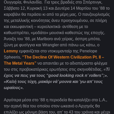
Ουγγαρία, Φινλανδία. Για τρεις βραδιές στο Σπόρτινγκ,
Σάββατο 12, Κυριακή 13 και Δευτέρα 14 Μαρτίου του ’88 το
καραβάνι θα περάσει κι από τα μέρη μας. Ο πανζουρλισμός
της μεταλλικής κοινότητας άνευ προηγουμένου, σε πλήρη
και εκκωφαντική – κυριολεκτικά- αντίθεση με το
καθωσπρέπει, «μοδάτο» μουσικό καθεστώς της εποχής.
Άνοιξη του ’88, με Marlboro ανά χείρας, άσπρη μπότα,
ζώνη με φυσίγγια και Wrangler από πάνω ως κάτω, ο
Lemmy
εμφανίζεται στο ντοκυμανταίρ της Penelope
Spheeris,
“The Decline Of Western Civilization Pt. II –
The Metal Years”
να απαντάει με το αδιαπέραστο φλέγμα
του στις προβοκατόρικες ερωτήσεις στις σκηνοθέτιδας.
«
Τί
έχεις να πεις για τους “
good
looking
rock
n
’
rollers
”;».
«Καλή τους τύχη, μακάρι νά’ μουνα και ’γω απ’ τους
ωραίους».
Αργότερα μέσα στο ‘88 η περιοδεία θα καταλήξει στο L.A
.,
την αχανή θέα του οποίου στον ωκεανό ο Αρχηγός θα
επιλέξει ως μόνιμη βάση του, απ’ τα 43 του χρόνια και μέχρι