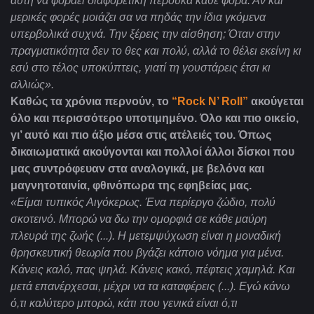
αυτή να φοράει διαφορετική περούκα κάθε φορά. Αν και
μερικές φορές μοιάζει σα να πηδάς την ίδια γκόμενα
υπερβολικά συχνά. Την ξέρεις την αίσθηση; Όταν στην
πραγματικότητα δεν το θες και πολύ, αλλά το θέλει εκείνη κι
εσύ στο τέλος υποκύπτεις, γιατί τη γουστάρεις έτσι κι
αλλιώς».
Καθώς τα χρόνια περνούν, το
“
Rock N’ Roll”
ακούγεται
όλο και περισσότερο υποτιμημένο. Όλο και πιο οικείο,
γι’ αυτό και πιο άξιο μέσα στις ατέλειές του. Όπως
δικαιωματικά ακούγονται και πολλοί άλλοι δίσκοι που
μας συντρόφευαν στα αναλογικά, με βελόνα και
μαγνητοταινία, φθινόπωρα της εφηβείας μας.
«Είμαι τυπικός Αιγόκερως. Ένα περίεργο ζώδιο, πολύ
σκοτεινό. Μπορώ να δω την ομορφιά σε κάθε μαύρη
πλευρά της ζωής (...). Η μετεμψύχωση είναι η μοναδική
θρησκευτική θεωρία που βγάζει κάποιο νόημα για μένα.
Κάνεις καλό, πας ψηλά. Κάνεις κακό, πέφτεις χαμηλά. Και
μετά επανέρχεσαι, μέχρι να τα καταφέρεις (...). Εγώ κάνω
ό,τι καλύτερο μπορώ, κάτι που γενικά είναι ό,τι