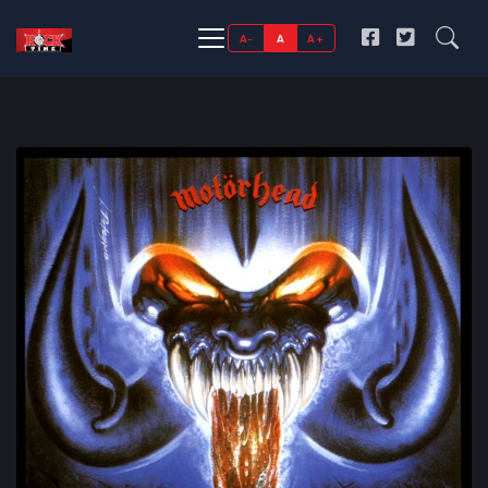
A-
A
A+