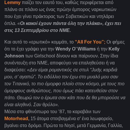
Lemmy
παίζει τον εαυτό του, καθώς περιφέρεται από
πλάνο σε πλάνο ως ένας πρώην έμπορος ναρκωτικών
που έχει γίνει πράκτορας των Σοβιετικών και ντηλάρει
όπλα.
«
Οι κακοί έχουν πάντα όλη την πλάκα», έχει πει
στις 13 Σεπτεμβρίου στο ΝΜΕ.
Και αυτό το «ερωτικό» κομμάτι, το
“All For You”;
Οι φήμες
ότι το έχει γράψει για την
Wendy O’ Williams
ή την
Kelly
Johnson
των Girlschool
δίνουν και παίρνουν. Στην ίδια
συνέντευξη στο ΝΜΕ, αποφεύγει να επαληθεύσει ή να
διαψεύσει:
«Δεν είμαι ρομαντικός σε στυλ “
Judy
, καρδιά
μου, σ’ αγαπώ”. Το ειδύλλιο τον έχω στο μυαλό μου σαν
τον Τιτανικό, το πιο όμορφο πλοίο στον κόσμο, με τους πιο
όμορφους ανθρώπους, που όμως πάει κατευθείαν στον
πάτο. Θεωρώ τον ο έρωτα σαν κάτι που δε θα μπορούσε να
είναι αληθινό. Σαν θρύλο».
Μέσα στο φθινόπωρο του ’87, το καραβάνι των
Motorhead
,
15 άτομα στοιβαγμένα σ’ ένα λεωφορείο,
βγαίνει στο δρόμο. Πρώτα το Νησί, μετά Γερμανία, Γαλλία,