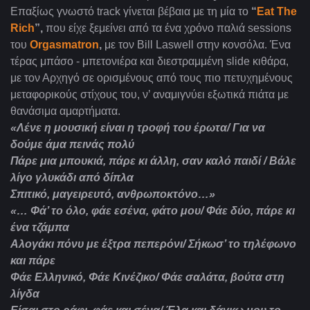
Επαξίως γνωστό track
γίνεται βέβαια με τη μία το
“
Eat The
Rich
”,
που είχε ξεμείνει από τα ένα χρόνο παλιά sessions
του
Orgasmatron
,
με τον Bill
Laswell
στην κονσόλα. Ένα
τέρας μπάσο - μπετονιέρα και διεστραμμένη slide κιθάρα,
με τον Αρχηγό σε ορισμένους από τους πιο πετυχημένους
μεταφορικούς στίχους του, ν’ αναμιγνύει εξωτικά πιάτα με
θανάσιμα αμαρτήματα.
«Λένε η μουσική είναι η τροφή του έρωτα/ Για να
δούμε άμα πεινάς πολύ
Πάρε μια μπουκιά, πάρε κι άλλη, σαν καλό παιδί / Βάλε
λίγο γλυκάδι από δίπλα
Σπιτικό, μαγειρευτό, ανθρωποκτόνο…»
«… Φά’ το όλο, φάε εσένα, φάτο μου/ Φάε δύο, πάρε κι
ένα τζάμπα
Αλογάκι πόνυ με έξτρα πεπερόνι/ Σήκωσ’ το τηλέφωνο
και πάρε
Φάε Ελληνικό, Φάε Κινέζικο/ Φάε σαλάτα, βούτα στη
λίγδα