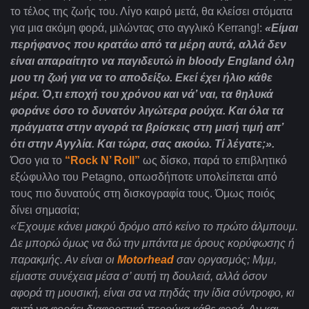
το τέλος της ζωής του. Λίγο καιρό μετά, θα κλείσει στόματα
για μια ακόμη φορά, μιλώντας στο αγγλικό
Kerrang!:
«Είμαι
περήφανος που κρατάω από τα μέρη αυτά, αλλά δεν
είναι απαραίτητο να παγιδευτώ
in
bloody
England
όλη
μου τη ζωή για να το αποδείξω. Εκεί έχει ήλιο κάθε
μέρα. Ό,τι εποχή του χρόνου και νά’ ναι, τα θηλυκά
φοράνε όσο το δυνατόν λιγώτερα ρούχα. Και όλα τα
πράγματα στην αγορά τα βρίσκεις στη μισή τιμή απ’
ότι στην Αγγλία. Και τώρα, σας ακούω. Τί λέγατε;».
Όσο για το
“
Rock N’ Roll”
ως δίσκο, παρά το επιβλητικό
εξώφυλλο του Petagno, οπωσδήποτε υπολείπεται από
τους πιο δυνατούς στη δισκογραφία τους. Όμως ποιός
δίνει σημασία;
«Έχουμε κάνει μακρύ δρόμο από κείνο το πρώτο άλμπουμ.
Δε μπορώ όμως να δώ την μπάντα με όρους κορύφωσης ή
παρακμής. Αν είναι οι
Motorhead
σαν οργασμός; Μμμ,
είμαστε συνέχεια μέσα σ’ αυτή τη δουλειά, αλλά όσον
αφορά τη μουσική, είναι σα να πηδάς την ίδια σύντροφο, κι