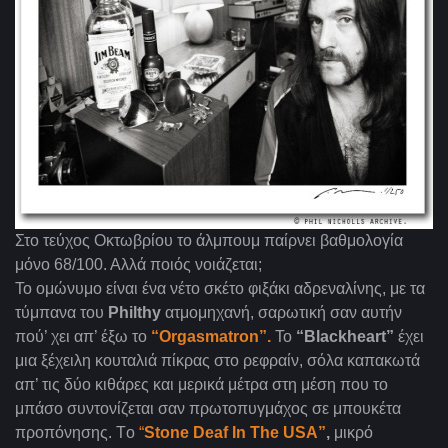
Στο τεύχος Οκτωβρίου το άλμπουμ παίρνει βαθμολογία
μόνο 68/100. Αλλά ποιός νοιάζεται;
Το ομώνυμο είναι ένα νέτο σκέτο φιξάκι αδρεναλίνης, με τα
τύμπανα του
Philthy
ατμομηχανή, σαρωτική σαν αυτήν
πού’ χει απ’ έξω το
“Orgasmatron
”.
Το
“
Blackheart”
έχει
μια ξέχειλη κουταλιά πίκρας στο ρεφραίν, σόλα καπακωτά
απ’ τις δύο κιθάρες και μερικά μέτρα στη μέση που το
μπάσο συντονίζεται σαν πρωτοπυγμάχος σε μπουκέτα
προπόνησης. Tο
“
Stone Deaf In The USA”
,
μικρό