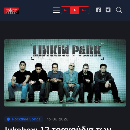
A-
A
A+
Rocktime Songs
13-06-2026
Jukebox: 12 τραγούδια των