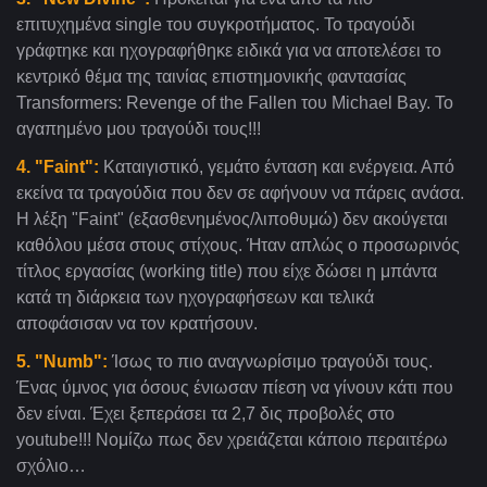
επιτυχημένα single του συγκροτήματος. Το τραγούδι
γράφτηκε και ηχογραφήθηκε ειδικά για να αποτελέσει το
κεντρικό θέμα της ταινίας επιστημονικής φαντασίας
Transformers: Revenge of the Fallen του Michael Bay. Το
αγαπημένο μου τραγούδι τους!!!
4. "Faint":
Καταιγιστικό, γεμάτο ένταση και ενέργεια. Από
εκείνα τα τραγούδια που δεν σε αφήνουν να πάρεις ανάσα.
Η λέξη "Faint" (εξασθενημένος/λιποθυμώ) δεν ακούγεται
καθόλου μέσα στους στίχους. Ήταν απλώς ο προσωρινός
τίτλος εργασίας (working title) που είχε δώσει η μπάντα
κατά τη διάρκεια των ηχογραφήσεων και τελικά
αποφάσισαν να τον κρατήσουν.
5. "Numb":
Ίσως το πιο αναγνωρίσιμο τραγούδι τους.
Ένας ύμνος για όσους ένιωσαν πίεση να γίνουν κάτι που
δεν είναι. Έχει ξεπεράσει τα 2,7 δις προβολές στο
youtube!!! Νομίζω πως δεν χρειάζεται κάποιο περαιτέρω
σχόλιο…