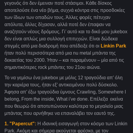
γεγονός ότι δεν έμειναν ποτέ στάσιμοι. Κάθε δίσκος
αποτελούσε ένα νέο βήμα, συχνά κόντρα στις προσδοκίες
των ίδιων των οπαδών τους. Άλλες φορές πέτυχαν
απόλυτα, άλλες δίχασαν, αλλά ποτέ δεν έπαψαν να
αναζητούν νέους δρόμους. Γι' αυτό και το δικό μου jukebox
δεν είναι απλώς μια συλλογή επιτυχιών. Είναι δώδεκα
στιγμές από μια διαδρομή που απέδειξε ότι οι
Linkin Park
ήταν πολύ περισσότερα από μια nu metal μπάντα της
δεκαετίας του 2000. Ήταν – και παραμένουν – μία από τις
σημαντικότερες rock μπάντες του 21ου αιώνα.
Το να γεμίσω ένα jukebox με μόλις 12 τραγούδια απ’ όλη
την καριέρα τους, ήταν εξ’ αντικειμένου πολύ δύσκολο.
Άφησα απ’ έξω τραγούδια ύμνους Crawling, Somewhere I
belong, From the inside, What i've done. Επέλεξα εκείνα
που θεωρώ ότι αποτυπώνουν καλύτερα το μεγαλείο μιας
μπάντας που αρνήθηκε να επαναλάβει τον εαυτό της.
1. "Papercut":
Η ιδανική εισαγωγή στον κόσμο των Linkin
Park. Ακόμη και σήμερα ακούγεται φρέσκο, με τον