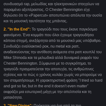
συνδυασμό rap, μελωδίας και ηλεκτρονικών στοιχείων να
παραμένει αξεπέραστος. Ο Chester Bennington είχε
δηλώσει ότι το «Papercut» αποτυπώνει απόλυτα την ουσία
και τη μουσική ταυτότητα της μπάντας.
2. "In the End":
Το τραγούδι που τους έκανε παγκόσμιο
φαινόμενο. Ένα κομμάτι που όλοι έχουμε τραγουδήσει
κάποια στιγμή, ανεξάρτητα από το μουσικό μας υπόβαθρο.
Συνδυάζει εναλλακτικό ροκ, nu metal και ραπ,
αναδεικνύοντας την αντίθεση ανάμεσα στα ραπ κουπλέ του
Mike Shinoda και τα μελωδικά αλλά δυναμικά ρεφρέν του
Chester Bennington. Σύμφωνα με το συγκρότημα, το
τραγούδι πραγματεύεται την αποτυχία, τις ανθρώπινες
σχέσεις και το πώς ο χρόνος κυλάει χωρίς να μπορούμε να
τον σταματήσουμε. Η χαρακτηριστική φράση "I tried so hard
and got so far, but in the end it doesn't even matter"
εκφράζει μια εσωτερική μάχη με την απελπισία και τη
ματαιότητα.
3. "New Divine":
Πρόκειται για ένα από τα πιο