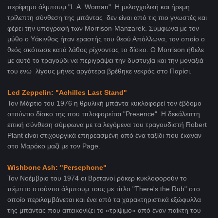
περίφημο άλμπουμ
"L.A. Woman". Η μελαγχολική και ήρεμη
τρίλεπτη σύνθεση της μπάντας δεν είναι από τις πιο γνωστές και
φέρει την υπογραφή των Morrison-Manzarek. Σύμφωνα με τον
μύθο ο Υάκινθος ήταν εραστής του θεού Απόλλωνα, τον οποίο ο
θεός σκότωσε κατά λάθος ρίχνοντας το δίσκο. Ο Μοrrison ήθελε
με αυτό το τραγούδι να περιγράψει την δυστυχία και την μοναξιά
του ενώ λίγους μήνες αργότερα βρέθηκε νεκρός στο Παρίσι.
Led Zeppelin: "
Achilles Last Stand"
Τον Μάρτιο του 1976 η θρυλική μπάντα κυκλοφορεί τον έβδομο
στούντιο δίσκο της που τιτλοφορείται
"Presence". H δεκάλεπτη
επική σύνθεση σύμφωνα με τα λεγόμενα του τραγουδιστή Robert
Plant είναι στιχουργικά επηρεασμένη α
πό ένα ταξίδι που έκαναν
στο Μαρόκο μαζί με τον Page.
Wishbone Ash: "Persephone"
Τον Νοέμβριο του 1974 οι Βρετανοί ρόκερ κυκλοφορούν το
πέμπτο στούντιο άλμπουμ τους με τίτλο "There's the Rub" στο
οποίο περιλαμβάνεται και ένα από τα χαρακτηριστικά εξώφυλλα
της μπάντας που απεικονίζει το «τρίψιμο» από έναν παίκτη του