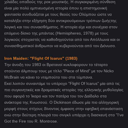
χιλιάδες οπαδούς της ροκ μουσικής. Η συγκεκριμένη σύνθεση
είναι μία πολύ εμπνευσμένη ιστορία όπου η επιστημονική
φαντασία συνδυάζεται με τους θεούς του Ολύμπου ώστε να
καταλήξει στην εξήγηση
δύο αντικρουόμενων τρόπων ζωής
της
λογική και του συναισθήματος. Η ιστορία είχε και συνέχεια στον
επόμενο δίσκο της μπάντας (Hemispheres, 1978)
με τους
λογικούς στοχαστές να καθοδηγούνται από τον Απόλλωνα και οι
συναισθηματικοί άνθρωποι να κυβερνούνται από τον Διόνυσο.
Iron Maiden: "Flight Of Icarus" (1983)
Την άνοιξη του 1983 οι Βρετανοί κυκλοφορουν το τέταρτο
στούντιο άλμπουμ τους με τίτλο
"Piece of Mind" με τον Nicko
McBrain να κάνει το ντεμπούτο του στα τύμπανα.
Εκεί λοιπόν συναντάμε το υπέροχο
"Flight Of Icarus" μία από τις
πιο συγκινητικές και δραματικές ιστορίες της ελληνικής μυθολογίας
που αφορά το Ίκαρο και τον πατέρα του τον Δαίδαλο στα
ανάκτορα της Κνωσσού. O
Dickinson έδωσε μία πιο αλληγορική
μορφή στους στίχους δίνοντας έμφαση στην εφηβική επανάσταση
ενώ στην δεύτερη πλευρά του σινγκλ υπάρχει η διασκευή στο "I've
Got the Fire του R. Montrose.