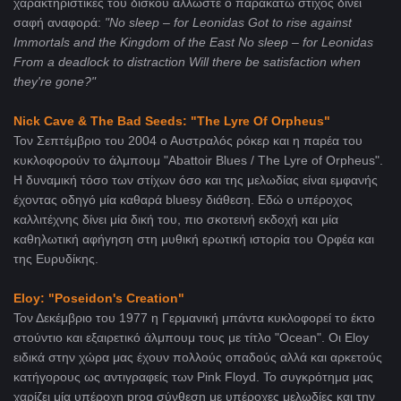
χαρακτηριστικές του δίσκου άλλωστε ο παρακάτω στίχος δίνει
σαφή αναφορά:
"No sleep – for Leonidas Got to rise against
Immortals and the Kingdom of the East No sleep – for Leonidas
From a deadlock to distraction Will there be satisfaction when
they're gone?"
Nick Cave & The Bad Seeds: "The Lyre Of Orpheus"
Τον Σεπτέμβριο του 2004 ο Αυστραλός ρόκερ και η παρέα του
κυκλοφορούν το άλμπουμ "Abattoir Blues / The Lyre of Orpheus".
Η δυναμική τόσο των στίχων όσο και της μελωδίας είναι εμφανής
έχοντας οδηγό μία καθαρά bluesy διάθεση. Εδώ ο υπέροχος
καλλιτέχνης δίνει μία δική του, πιο σκοτεινή εκδοχή και μία
καθηλωτική αφήγηση στη μυθική ερωτική ιστορία του Ορφέα και
της Ευρυδίκης.
Eloy: "Poseidon's Creation"
Τον Δεκέμβριο του 1977 η Γερμανική μπάντα κυκλοφορεί το έκτο
στούντιο και εξαιρετικό άλμπουμ τους με τίτλο "Ocean". Οι Eloy
ειδικά στην χώρα μας έχουν πολλούς οπαδούς αλλά και αρκετούς
κατήγορους ως αντιγραφείς των Pink Floyd. Το συγκρότημα μας
χαρίζει μία υπέροχη prog σύνθεση με υπέροχες μελωδίες και την