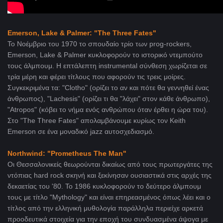
Emerson, Lake & Palmer: "The Three Fates"
Το Νοέμβριο του 1970 το σπουδαίο τρίο των prog-rockers,
Emerson, Lake & Palmer κυκλοφορούν το ιστορικό ντεμπούτο
τους άλμπουμ. Η επτάλεπτη instrumental σύνθεση χωρίζεται σε
τρία μέρη και φέρει τίτλους που αφορούν τις τρεις μοίρες.
Συγκεκριμένα τα: "Clotho" (ορίζει το αν και πότε θα γεννηθεί ένας
άνθρωπος), "Lachesis" (ορίζει τι θα "λάχει" στον κάθε άνθρωπο),
"Atropos" (κόβει το νήμα ενός ανθρώπου όταν έρθει η ώρα του).
Στο "The Three Fates" απολαμβάνουμε κυρίως τον Keith
Emerson σε ένα μοναδικό jazz αυτοσχεδιασμό.
Northwind: "Prometheus The Man"
Oι Θεσσαλονικείς θεωρούνται δικαίως από τους πρωτεργάτες της
ντόπιας hard rock σκηνή και ξεκίνησαν ουσιαστικά στις αρχές της
δεκαετίας του '80. To 1986 κυκλοφορούν το δεύτερο άλμπουμ
τους με τίτλο "Mythology" και είναι επηρεασμένος όπως λέει και ο
τίτλος από την ελληνική μυθολογία παράλληλα περιείχε αρκετά
προοδευτικά στοιχεία για την εποχή του συνδυασμένα άψογα με