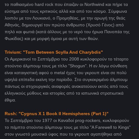
το παθιασμένο hard rock που έπαιζαν οι Northwind και πήρε τα
εύσημα από τους κριτικούς αλλά και από τον κόσμο. Σύμφωνα
λοιπόν με τον Λουκιανό, ο Προμηθέας, με την αρωγή της θεάς
Αθηνάς, δημιουργεί τον πρώτο άνθρωπο (Χρυσό Γένος) από
πηλό και φωτιά (κατά άλλους με το νερό του ήρωα Πανοπέα της
Φωκίδας) και με μορφή όμοια με αυτή των θεών.
Trivium: "Torn Between Scylla And Charybdis"
Οι Αμερικανοί το Σεπτέμβριο του 2008 κυκλοφορούν το τέταρτο
στούντιο άλμπουμ τους με τίτλο
"Shogun". Η εν λόγω σύνθεση
είναι καταιγιστική αφού o metal ήχος του γκρουπ είναι σε πολύ
υψηλά επίπεδα εκείνη την περίοδο. Στο συγκεκριμένο άλμπουμ
πάντως οι στιχουργικές αναφορές ανακατεύουν εκτός από τους
ελληνικούς μύθους και ιστορίες από τα
ιαπωνικά στρατιωτικά
έθιμα.
Rush: "Cygnus X 1 Book II Hemispheres (Part 1)"
To Σεπτέμβριο του 1977 οι Καναδοί prog-rockers, κυκλοφορούν
το πέμπτο στούντιο άλμπουμ τους με τίτλο
"A Farewell to Kings"
στον γνωστό μουσικό ύφος που το γκρουπ αγαπήθηκε από