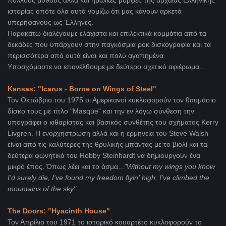
πολλούς μύθους αλλά και ηρωικές μορφές της αρχαίας Ελληνικής
ιστορίας οπότε όλα αυτά νομίζω ότι μας κάνουν αρκετά
υπερήφανους ως Έλληνες.
Παρακάτω διαλέγουμε ελάχιστα και επιλεκτικά κομμάτια από τα
δεκάδες που υπάρχουν στην παγκόσμια ροκ δισκογραφία και τα
περισσότερα από αυτά είναι και πολύ αγαπημένα.
Υποσχόμαστε να επανέλθουμε με δεύτερο σχετικό αφιέρωμα...
Κansas: "Icarus - Borne on Wings of Steel"
Τον Οκτώβριο του 1975 οι Αμερικανοί κυκλοφορούν τον θαυμάσιο
δίσκο τους με τίτλο
"Masque" και την εν λόγω σύνθεση την
υπογράφει ο κιθαρίστας και βασικός συνθέτης του σχήματος Kerry
Livgren. Η ενορχηστρωση αλλά και η ερμηνεία του Steve Walsh
είναι από τις καλύτερες της θρυλικής μπάντας με το βιολί και τα
δεύτερα φωνητικά του Robby Steinhardt να δημιουργούν ένα
μικρό έπος. Όπως λέει και το άσμα...
"Without my wings you know
I'd surely die, I've found my freedom flyin' high, I've climbed the
mountains of the sky".
The Doors: "
Hyacinth House"
Τον Απρίλιο του 1971 το ιστορικό κουαρτέτο κυκλοφορούν το