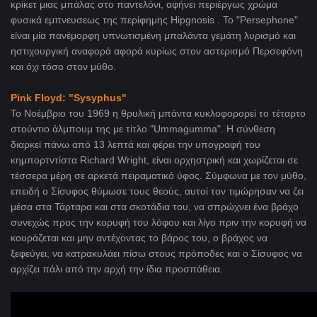
κρίκετ μιας μπάλας στο παντελόνι, αφήνει περιέργως χρώμα
φυσικά εμπνευσεως της περίφημης Hipgnosis . Το "Persephone"
είναι μία πανέμορφη υπνωτισμένη μπαλάντα γεμάτη λυρισμό και
ηστιχουργική αναφορά αφορά κυρίως στον αστερισμό Περσεφόνη
και όχι τόσο στον μύθο.
Pink Floyd: "Sysyphus"
Το Νοέμβριο του 1969 η θρυλική μπάντα κυκλοφορορεί το τέταρτο
στούντιο άλμπουμ της με τίτλο "Ummagumma". Η σύνθεση
διαρκεί πάνω από 13 λεπτά και φέρει την υπογραφή του
κημπορτντίστα Richard Wright, είναι ορχηστρική και χωρίζεται σε
τέσσερα μέρη σε αρκετά πειραματικό ύφος. Σύμφωνα με τον μύθο,
επειδή ο Σίσυφος θύμωσε τους θεούς, αυτοί τον τιμώρησαν να ζει
μέσα στα Τάρταρα και στα σκοτάδια του, να σπρώχνει ένα βράχο
συνεχώς προς την κορυφή του λόφου και λίγο πριν την κορυφή να
κουράζεται και μην αντέχοντας το βάρος του, ο βράχος να
ξεφεύγει, να κατρακυλάει πίσω στους πρόποδες και ο Σίσυφος να
αρχίζει πάλι από την αρχή την ίδια προσπάθεια.