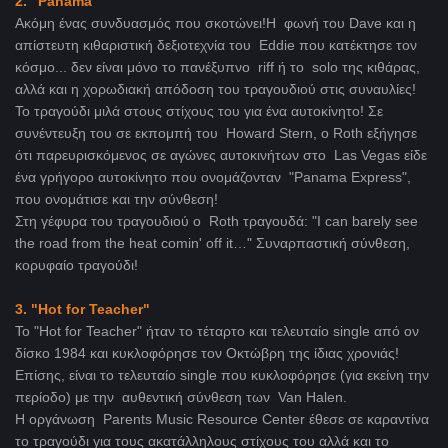
2. "Panama"
Ακόμη ένας συνδυασμός που σκοτώνει!Η φωνή του Dave και η
απίστευτη κιθαριστική δεξιοτεχνία του Eddie που κατέκτησε τον
κόσμο... δεν είναι μόνο το πανέξυπνο riff ή το solo της κιθάρας,
αλλά και η χορωδιακή απόδοση του τραγουδιού στις συναυλίες!
Το τραγούδι μιλά στους στίχους του για ένα αυτοκίνητο! Σε
συνέντευξη του σε εκπομπή του Howard Stern, ο Roth εξήγησε
ότι παρευρισκόμενος σε αγώνες αυτοκινήτων στο Las Vegas είδε
ένα γρήγορο αυτοκίνητο που ονομάζονταν "Panama Express",
που ονομάτισε και την σύνθεση!
Στη γέφυρα του τραγουδιού ο Roth τραγουδά: "I can barely see
the road from the heat comin' off it…" Συναρπαστική σύνθεση,
κορυφαίο τραγούδι!
3. "Hot for Teacher"
Το "Hot for Teacher" ήταν το τέταρτο και τελευταίο single από ον
δίσκο 1984 και κυκλοφόρησε τον Οκτώβρη της ίδιας χρονιάς!
Επίσης, είναι το τελευταίο single που κυκλοφόρησε (για εκείνη την
περίοδο) με την αυθεντική σύνθεση των Van Halen.
Η οργάνωση Parents Music Resource Center έθεσε σε καραντίνα
το τραγούδι για τους ακατάλληλους στίχους του αλλά και το