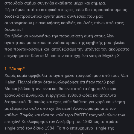
σπουδαίο σχήμα συνεχίζει ακάθεκτο μέχρι και σήμερα.
Πέρα όμως από τα ιστορικά στοιχεία, εδώ θα παρουσιάσουμε τις
δώδεκα προσωπικά αγαπημένες συνθέσεις που μας
συντροφεύουν με αναμνήσεις καρδιάς και ζωής πάνω από τρεις
δεκαετίες!
Θα ήθελα να κοινωνήσω την παρουσίαση αυτή στους λίαν
αγαπητούς μουσικούς συνοδοιπόρους της εφηβικής μου ηλικίας
που πρωτακούσαμε και αποθεώσαμε την μπάντα: τον ακούραστο
επιχειρηματία Κώστα Μ. και τον επιτυχημένο γιατρό Μιχάλη Χ .
1. "Jump"
Χωρίς καμία αμφιβολία το αγαπημένο τραγούδι μου από τους Van
Halen. Πολλοί είπαν όταν κυκλοφόρησε ότι ήταν πολύ pop!
Μα και βέβαια ήταν, είναι και θα είναι από τα δημοφιλέστερα
τραγούδια! Δυναμικό, ενεργητικό, ενθουσιώδες και απόλυτα
ξεσηκωτικό. Το ακούς και έχεις κάθε διάθεση για χορό και κίνηση
με εξαιρετικό σόλο από synthesizer! Αναγνωρίσιμο από τον
καθένα. Σαφώς και είναι το καλύτερο PARTY τραγούδι όλων των
εποχών! Κυκλοφόρησε τον Δεκέμβρη του 1983 ως το πρώτο
single από τον δίσκο 1984. Το πιο επιτυχημένο single της