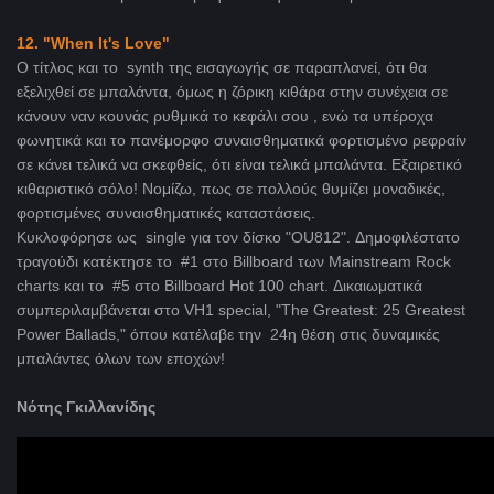
12. "When It's Love"
Ο τίτλος και το synth της εισαγωγής σε παραπλανεί, ότι θα
εξελιχθεί σε μπαλάντα, όμως η ζόρικη κιθάρα στην συνέχεια σε
κάνουν ναν κουνάς ρυθμικά το κεφάλι σου , ενώ τα υπέροχα
φωνητικά και το πανέμορφο συναισθηματικά φορτισμένο ρεφραίν
σε κάνει τελικά να σκεφθείς, ότι είναι τελικά μπαλάντα. Εξαιρετικό
κιθαριστικό σόλο! Νομίζω, πως σε πολλούς θυμίζει μοναδικές,
φορτισμένες συναισθηματικές καταστάσεις.
Κυκλοφόρησε ως single για τον δίσκο "OU812". Δημοφιλέστατο
τραγούδι κατέκτησε το #1 στο Billboard των Mainstream Rock
charts και το #5 στο Billboard Hot 100 chart. Δικαιωματικά
συμπεριλαμβάνεται στο VH1 special, "The Greatest: 25 Greatest
Power Ballads," όπου κατέλαβε την 24η θέση στις δυναμικές
μπαλάντες όλων των εποχών!
Νότης Γκιλλανίδης