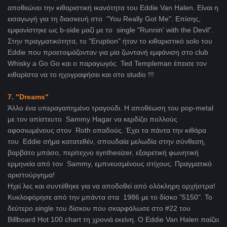
αποθεώνει την κιθαριστική ικανότητα του Eddie Van Halen. Είναι η
εισαγωγή για τη διασκευή στο "You Really Got Me". Επίσης,
εμφανίστηκε ως b-side μαζί με το single "Runnin' with the Devil".
Στην πραγματικότητα, το "Eruption" ήταν το κιθαριστικό solo του
Eddie που προετοιμάζονταν για μία ζωντανή εμφάνιση στο club
Whisky a Go Go και ο παραγωγός Ted Templeman έπεισε τον
κιθαρίστα να το ηχογραφήσει και στο studio !!!
7. "Dreams"
Άλλο ένα υπεραγαπημένο τραγούδι. Η αποθέωση του pop-metal
με τον απίστευτο Sammy Hagar να κερδίζει πολλούς
αφοσιωμένους στον Roth οπαδούς. Έχει τα πάντα την κιθάρα
του Eddie σήμα κατατεθέν, σπουδαία μελωδία στην σύνθεση,
βαρβάτο μπάσο, περίτεχνο synthesizer, εξαιρετική φωνητική
ερμηνεία από τον Sammy, εμπνευσμένους στίχους. Πραγματικό
αριστούργημα!
Ηχεί λες και συντέθηκε για να αποδοθεί από ολόκληρη ορχήστρα!
Κυκλοφόρησε από την μπάντα στα 1986 με το δίσκο "5150". Το
δεύτερο single του δίσκου που σκαρφάλωσε στο #22 του
Billboard Hot 100 chart τη χρονιά εκείνη. Ο Eddie Van Halen παίζει