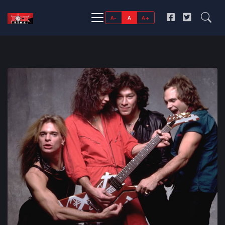
A-
A
A+