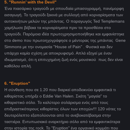
5. "Runnin' with the Devil"
Ένα πιασάρικο τραγούδι με σπουδαία μπασογραμμή, πανέμορφη
εισαγωγή. Το τραγούδι ξεκινά με συλλογή από κορναρίσματα των
αυτοκινήτων μελών της μπάντας. Ο παραγωγός Ted Templemans
χαμήλωσε βέβαια τα κορναρίσματα πριν τα προσθέσει στο
τραγούδι. Παρόμοια ιδέα πρωτοχρησιμοποιήθηκε και εμφανίστηκε
στο demo που πρωτοηχογράφησε ο μέντορας της μπάντας Gene
Simmons με την ονομασία "House of Pain" . Φυσικά και δεν
υπάρχει καμία σχέση με αποκρυφισμό. Απλά εξηγεί με έναν
ιδιωματισμό, ότι η επιτυχημένη ζωή ενός μουσικού πως δεν είναι
καθόλου απλή.
6. "Eruption"
Η σύνθεση που σε 1.20 που διαρκεί αποδεικνύει εμφαντικά τι
κιθαρίστας υπήρξε ο Eddie Van Halen. Σκέτη "μαγεία" το
κιθαριστικό σόλο. Το καλύτερο σολάρισμα ενός από τους
επιδραστικότερους κιθαρίστες όλων των εποχών!!! 120 νότες το
δευτερόλεπτο εξαπολύονται από το ανεβοκατέβασμα στην
ταστιέρα. Εντυπωσιακό εναρκτήριο σόλο από τα εμφαντικότερα
στην ιστορία της rock. Το "Eruption" ένα οργανικό κομμάτι που