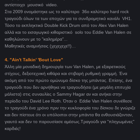
αντίστοιχο μουσικό video.
Στα 2009 ονομάστηκε ως το καλύτερο 36ο καλύτερο hard rock
τραγούδι όλων τα των εποχών για το συνδρομητικό κανάλι VH1.
Τόσο το εκπληκτικό Double Kick Drum από τον Alex Van Halen
αλλά και το εισαγωγικό κιθαριστικό solo του Eddie Van Halen σε
καθηλώνουν με το "καλημέρα"...
Μαθητικές αναμνήσεις (χεχεχεχε!!)…
4. "Ain't Talkin' 'Bout Love"
Άλλη μία μοναδική δημιουργία των Van Halen, με εξαιρετικούς
στίχους, δεξιοτεχνική κιθάρα και στιβαρή ρυθμική γραμμή. Ένα
ακόμη από τον πρώτο ομώνυμο δίσκο της μπάντας. Επίσης, ένα
τραγούδι που δεν αρνήθηκε να τραγουδήσει (με μεγάλη επιτυχία
μάλιστα) στις συναυλίες ο Sammy Hagar αν και ανήκει στην
περίοδο του David Lee Roth. Όταν ο Eddie Van Halen συνέθεσε
το τραγούδι ένα χρόνο πριν την κυκλοφορία του δίσκου δε γνώριζε
και δεν πίστευε ότι οι υπόλοιποι στην μπάντα θα ενθουσιάζονταν,
γιαυτό και δεν το παρουσίασε αμέσως.Τραγούδι για "πληγωμένες"
καρδιές!