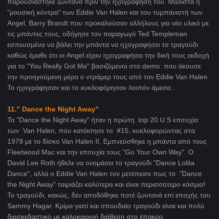
παρουσιάστηκε ζωντανά πριν την ηχογράφηση του. Μάλιστα η
"μουσική κόντρα" των Eddie Van Halen και του τυμπανιστή των
Angel, Barry Brandt που προκαλούσαν αλλήλους για νέο υλικό με
τις μπάντες τους, οδήγησε τον παραγωγό Ted Templeman
εσπευσμένα να βάλει την μπάντα να ηχογραφήσει το τραγούδι
καθώς έμαθε ότι οι Angel είχαν ηχογραφήσει την δική τους εκδοχή
για το "You Really Got Me" βασιζόμενοι στο demo που άκουσε
την προηγούμενη μέρα ο ντράμερ τους από τον Eddie Van Halen.
Το ηχογράφησαν και το κυκλοφόρησαν λοιπόν άμεσα…
11." Dance the Night Away"
Το "Dance the Night Away" ήταν η πρώτη top 20 U.S επιτυχία
των Van Halen, που κατέκτησε το #15, κυκλοφορώντας στα
1979 με το δίσκο Van Halen II. Εμπνεύσθηκε η μπάντα από τους
Fleetwood Mac και την επιτυχία τους "Go Your Own Way". Ο
David Lee Roth ήθελε να ονομάσει το τραγούδι "Dance Lolita
Dance", αλλά ο Eddie Van Halen τον μετέπεισε πως το "Dance
the Night Away" ταιριάζει καλύτερα και είναι περισσότερο κόσμιο!
Το τραγούδι, κακώς, δεν αποδόθηκε ποτέ ζωντανά επί εποχής του
Sammy Hagar. Κρίμα γιατί και σπουδαίο τραγούδι είναι και πολύ
διασκεδαστικό με καλοκαιρινή διάθεση στο έπακρο.