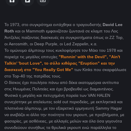
Το 1973, στο συγκρότημα εντάχθηκε ο τραγουδιστής
David Lee
Roth
και οι Mammoth εμφανιζόταν ζωντανά σε κλαμπ του Λος
Άντζελες παίζοντας διασκευές σε συγκροτήματα όπως οι ZZ Top,
οι Aerosmith, οι Deep Purple, οι Led Zeppelin, κ.α.
Το ομώνυμο άλμπουμ τους κυκλοφόρησε τον Μάιο του 1978 και
περιείχε τις μεγάλες επιτυχίες
"Runnin' with the Devil", "Ain't
Talkin' 'bout Love", το σόλο κιθάρας "Eruption" και την
διασκευή στο "You Really Got Me"
των Kinks που σκαρφάλωσε
στο Top-40 της πατρίδας τους.
Ο δίσκος έχει πουλήσει πάνω από δέκα εκατομμύρια αντίτυπα
στις Ηνωμένες Πολιτείες και έχει βραβευθεί ως διαμαντένιος.
Φυσικά η μεγάλη και πετυχημένη πορεία των VAN HALEN
συνεχίστηκε με ατελείωτες sold out περιοδείες, με εκπληκτικά και
πλατινένια άλμπουμ, με τον εξαιρετικό ερμηνευτή Sammy Hagar
να ανεβάζει κι άλλο την ποιότητα του γκρουπ, με προβλήματα, με
φασαρίες, με ασθένειες, με αλλαγές μελών και όλα όσα γεγονότα
συνοδεύουν συνήθως τα θρυλικά γκρουπ ενώ παράλληλα το