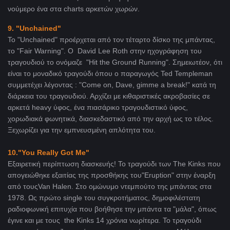
νούμερο ένα στα charts αρκετών χωρών.
9. "Unchained"
Το "Unchained" προέρχεται από τον τέταρτο δίσκο της μπάντας,
το "Fair Warning". Ο David Lee Roth στην ηχογράφηση του
τραγουδιού το ονόμαζε "Hit the Ground Running". Σημειωτέον, ότι
είναι το μοναδικό τραγούδι όπου ο παραγωγός Ted Templeman
συμμετέχει λέγοντας : "Come on, Dave, gimme a break!" κατά τη
διάρκεια του τραγουδιού. Αρχίζει με κιθαριστικές ακροβασίες σε
αρκετά heavy ύφος, ένα πιασάρικο τραγουδιστικό ύφος,
χορωδιακά φωνητικά, διασκεδαστικό από την αρχή ως το τέλος.
Ξεχωρίζει για την εμπνευσμένη απλότητα του.
10."You Really Got Me"
Εξαιρετική περίπτωση διασκευής! Το τραγούδι των The Kinks που
απογειώθηκε εξαιτίας της προσθήκης του"Eruption" στην έναρξη
από τουςVan Halen. Στο ομώνυμο ντεμπούτο της μπάντας στα
1978. Ως πρώτο single του συγκροτήματος, δημοφιλέστατη
ραδιοφωνική επιτυχία που βοήθησε την μπάντα τα "μάλα", όπως
έγινε και με τους the Kinks 14 χρόνια νωρίτερα. Το τραγούδι