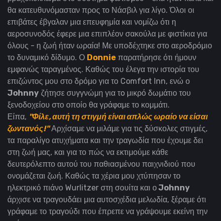
θα κατευθυνόμασταν προς το Νάσβιλ για λίγο. Όλοι οι
επιβάτες έβγαλαν μια επευφημία και νομίζω ότι η
αεροσυνοδός έφερε μια επιπλέον σακούλα με φιστίκια για
όλους - η ζωή ήταν ωραία! Με υποδέχτηκε στο αεροδρόμιο
το δυναμικό δίδυμο. Ο
Donnie
παρατήρησε ότι ήμουν
εμφανώς ταραγμένος. Καθώς του έλεγα την ιστορία του
επιζώντος μου στο δρόμο για το Comfort Inn, ενώ ο
Johnny
ζήτησε συγγνώμη για τo μικρό δωμάτιο του
ξενοδοχείου στο οποίο θα γράφαμε το κομμάτι.
Είπα,
"Φίλε, αυτή τη στιγμή είναι απλώς ωραίο να είσαι
ζωντανός!"
Αρχίσαμε να μιλάμε για τις δύσκολες στιγμές,
τα παραλίγο ατυχήματα και την τραγωδία που έχουμε δει
στη ζωή μας, και για το πώς να εκτιμούμε κάθε
δευτερόλεπτο αυτού του παθιασμένου παιχνιδιού που
ονομάζεται ζωή. Καθώς τα χέρια μου χτύπησαν το
ηλεκτρικό πιάνο Wurlitzer στη σουίτα και ο
Johnny
άρχισε να τραγουδάει μια αυτοσχέδια μελωδία, ξέραμε ότι
γράφαμε το τραγούδι που έπρεπε να γράψουμε εκείνη την