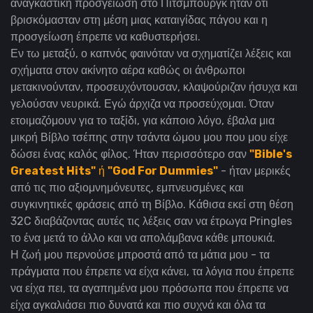
αναγκαστική προσγείωση στο Πίτσμπουργκ ήταν ότι
βρισκόμασταν στη μέση μιας καταιγίδας πάγου και η
προσγείωση έπρεπε να καθυστερήσει.
Εν τω μεταξύ, ο καπνός φαινόταν να σχηματίζει λέξεις και
σχήματα στον ακίνητο αέρα καθώς οι άνθρωποι
μετακινούνταν, προσευχόντουσαν, κλαψούριζαν ήσυχα και
γελούσαν νευρικά. Εγώ άρχιζα να προσεύχομαι. Όταν
ετοιμαζόμουν για το ταξίδι, για κάποιο λόγο, έβαλα μια
μικρή Βίβλο τσέπης στην τσάντα ώμου μου που μου είχε
δώσει ένας καλός φίλος. Ήταν περισσότερο σαν
"Bible's
Greatest Hits"
ή
"God For Dummies"
- ήταν μερικές
από τις πιο αξιομνημόνευτες, εμπνευσμένες και
συγκινητικές φράσεις από τη Βίβλο. Κάθισα εκεί στη θέση
32C διαβάζοντας αυτές τις λέξεις σαν να έτρωγα Pringles
το ένα μετά το άλλο και να απολάμβανα κάθε μπουκιά.
Η ζωή μου περνούσε μπροστά από τα μάτια μου - τα
πράγματα που έπρεπε να είχα κάνει, τα λόγια που έπρεπε
να είχα πει, τα αγαπημένα μου πρόσωπα που έπρεπε να
είχα αγκαλιάσει πιο δυνατά και πιο συχνά και όλα τα