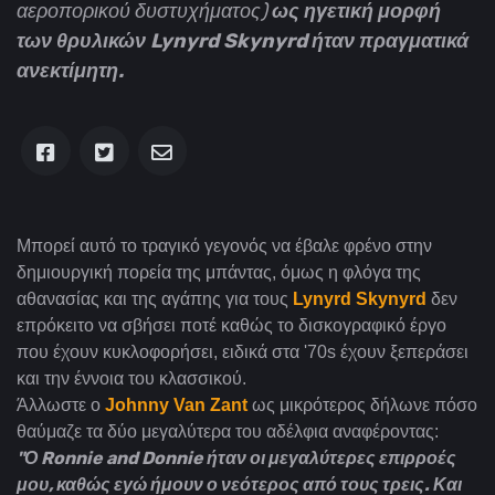
αεροπορικού δυστυχήματος)
ως ηγετική μορφή
των θρυλικών Lynyrd Skynyrd ήταν πραγματικά
ανεκτίμητη.
Μπορεί αυτό το τραγικό γεγονός να έβαλε φρένο στην
δημιουργική πορεία της μπάντας, όμως η φλόγα της
αθανασίας και της αγάπης για τους
Lynyrd Skynyrd
δεν
επρόκειτο να σβήσει ποτέ καθώς το δισκογραφικό έργο
που έχουν κυκλοφορήσει, ειδικά στα '70s έχουν ξεπεράσει
και την έννοια του κλασσικού.
Άλλωστε ο
Johnny
Van Zant
ως μικρότερος δήλωνε πόσο
θαύμαζε τα δύο μεγαλύτερα του αδέλφια αναφέροντας:
"Ο Ronnie and Donnie ήταν οι μεγαλύτερες επιρροές
μου, καθώς εγώ ήμουν ο νεότερος από τους τρεις. Και