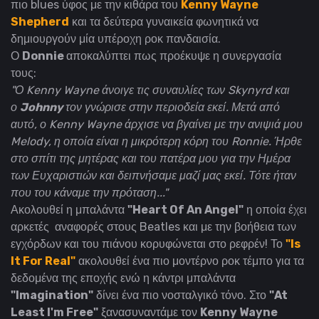
πιο blues ύφος με την κιθάρα του
Kenny Wayne
Shepherd
και τα δεύτερα γυναικεία φωνητικά να
δημιουργούν μία υπέροχη ροκ πανδαισία.
Ο
Donnie
αποκαλύπτει πως προέκυψε η συνεργασία
τους:
"Ο Kenny Wayne άνοιγε τις συναυλίες των Skynyrd και
ο
Johnny
τον γνώρισε στην περιοδεία εκεί. Μετά από
αυτό, ο Kenny Wayne άρχισε να βγαίνει με την ανιψιά μου
Melody, η οποία είναι η μικρότερη κόρη του Ronnie. Ήρθε
στο σπίτι της μητέρας και του πατέρα μου για την Ημέρα
των Ευχαριστιών και δειπνήσαμε μαζί μας εκεί. Τότε ήταν
που του κάναμε την πρόταση..."
Ακολουθεί η μπαλάντα
"Heart Of An Angel"
η οποία έχει
αρκετές αναφορές στους Beatles και με την βοήθεια των
εγχόρδων και του πιάνου κορυφώνεται στο ρεφρέν! Το
"Is
It For Real"
ακολουθεί ένα πιο μοντέρνο ροκ τέμπο για τα
δεδομένα της εποχής ενώ η κάντρι μπαλάντα
"Imagination"
δίνει ένα πιο νοσταλγικό τόνο. Στο
"At
Least I'm Free"
ξανασυναντάμε τον
Kenny Wayne