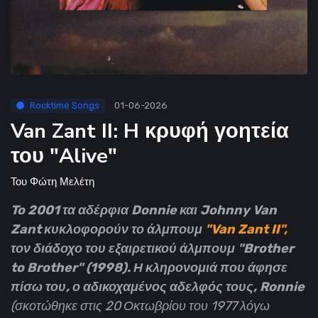
Rocktime Songs
01-06-2026
Van Zant II: H κρυφή γοητεία
του "Alive"
Του
Φώτη Μελέτη
To 2001 τα αδέρφια Donnie και Johnny Van
Zant κυκλοφορούν το άλμπουμ
"Van Zant II",
τον διάδοχο του εξαιρετικού άλμπουμ "Brother
to Brother" (1998). Η κληρονομιά που άφησε
πίσω του, ο αδικοχαμένος αδελφός τους, Ronnie
(σκοτώθηκε στις 20 Οκτωβρίου του 1977 λόγω