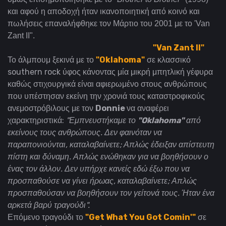
και αφού η αποδοχή ήταν ικανοποιητική από κοινό και
πωλήσεις επαναλήφθηκε τον Μάρτιο του 2001 με το 'Van
Zant II".
"Van Zant II"
Το άλμπουμ ξεκινά με το
"Oklahoma"
σε κλασσικό
southern rock ύφος κάνοντας μία μικρή μπητλική γέφυρα
καθώς στιχουργικά είναι αφιερωμένο στους ανθρώπους
που υπέστησαν εκείνη την χρονιά τους καταστροφικούς
ανεμοστρόβιλους με τον
Donnie
να αναφέρει
χαρακτηριστικά:
"Εμπνευστήκαμε το
"Oklahoma"
από
εκείνους τους ανθρώπους. Δεν φαινόταν να
παραπονιούνται, καταλαβαίνετε; Απλώς έδειξαν απίστευτη
πίστη και δύναμη. Απλώς ενώθηκαν για να βοηθήσουν ο
ένας τον άλλον. Δεν υπήρχε κανείς εδώ έξω που να
προσπαθούσε να γίνει ήρωας, καταλαβαίνετε; Απλώς
προσπαθούσαν να βοηθήσουν τον γείτονά τους. Ήταν ένα
αρκετά βαρύ τραγούδι".
Επόμενο τραγούδι το
"Get What You Got Comin'"
σε