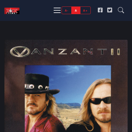
A-
A
A+