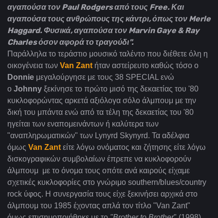
αγαπούσα τον Paul Rodgers από τους Free. Και
αγαπούσα τους ανθρώπους της κάντρι, όπως τον Merle
Haggard. Φυσικά, αγαπούσα τον Marvin Gaye & Ray
Charles όσον αφορά το τραγούδι".
Παράλληλα το τεράστιο μουσικό ταλέντο που διέθετε όλη η
οικογένεια των
Van Zant
ήταν αστείρευτο καθώς τόσο ο
Donnie
μεγαλούργησε με τους 38 SPECIAL ενώ
ο
Johnny
ξεκίνησε
το πρώτο μισό της δεκαετίας του '80
κυκλοφορώντας αρκετά αξιόλογα σόλο άλμπουμ με την
δική του μπάντα ενώ από
τα τέλη της δεκαετίας του '80
ηγείται των εναπομεινάντων ή καλύτερα των
"αναπληρωματικών" των Lynyrd Skynyrd.
Τα αδέλφια
όμως
Van Zant
είτε λόγω ονόματος και ζήτησης είτε λόγω
δισκογραφικών συμβολαίων έπρεπε να κυκλοφορούν
άλμπουμ με το όνομα τους οπότε ανά καιρούς είχαμε
σχετικές κυκλοφορίες στο γνώριμο southern/blues/country
rock ύφος. Η συνεργασία τους είχε ξεκινήσει αρχικά στο
άλμπουμ του 1985 έχοντας απλά τον τίτλο "Van Zant"
όμως επισημοποιήθηκε με το
"Brother to Brother
" (1998)