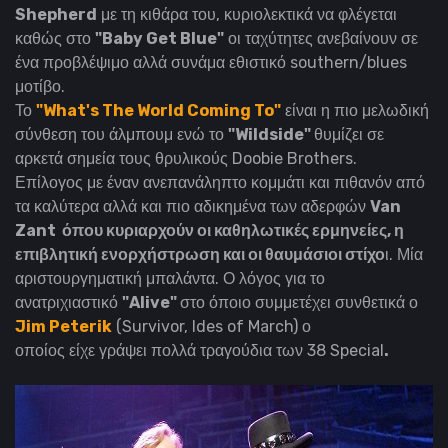
Shepherd
με τη κιθάρα του, κυριολεκτικά να φλέγεται
καθώς στο
"Baby Get Blue"
οι ταχύτητες ανεβαίνουν σε
ένα προβλέψιμο αλλά συνάμα εθιστικό southern/blues
μοτίβο.
Το
"What's The World Coming To"
είναι η πιο μελωδική
σύνθεση του άλμπουμ ενώ το
"Wildside"
θυμίζει σε
αρκετά σημεία τους θρυλικούς Doobie Brothers.
Επίλογος με έναν ανεπανάληπτο κομμάτι και πιθανόν από
τα καλύτερα αλλά και πιο αδικημένα των αδερφών
Van
Zant
όπου κυριαρχούν οι καθηλωτικές ερμηνείες, η
επιβλητική ενορχήστρωση και οι θαυμάσιοι στίχο
ι. Μία
αριστουργηματική μπαλάντα. Ο λόγος για το
ανατριχιαστικό
"Alive"
στο όποιο συμμετέχει συνθετικά ο
Jim Peterik
(Survivor, Ides of March) ο
οποίος είχε γράψει πολλά τραγούδια των 38 Special
.