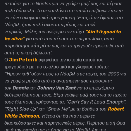
πετούσε για το Νάσβιλ για να γράψει μαζί μας και πέρασε
πολύ δύσκολα. Το αεροπλάνο στο οποίο επέβαινε έπρεπε
να κάνει αναγκαστική προσγείωση. Έτσι, όταν έφτασε στο
Νάσβιλ, ήταν πολύ αναστατωμένος και πολύ
νευρικός. Μόλις του ανέφερα τον στίχο
"Ain't it good to
be alive"
για αυτό που πέρασε στο αεροπλάνο, αυτό
πυροδότησε κάτι μέσα μας και το τραγούδι προέκυψε από
αυτή τη μικρή δήλωση".
Ο
Jim Peterik
αφηγείται την ιστορία αυτού του
τραγουδιού με πιο σχολαστικό και γλαφυρό τρόπο:
"
Ήμουν καθ' οδόν προς το Νάσβιλ στις αρχές του 2000 για
να γράψω με δύο από τα αγαπημένα μου πρόσωπα:
τον
Donnie
και
Johnny Van Zant
για το επερχόμενο
δεύτερο άλμπουμ τους.
Είχα γράψει μαζί τους για το πρώτο
τους άλμπουμ, γράφοντας τα, "Can't Say It Loud Enough",
"Right Side Up" και "Show Me" με τη βοήθεια του
Robert
White Johnson.
Ήξερα ότι θα ήταν μερικές
διασκεδαστικές και παραγωγικές μέρες. Περίπου μισή ώρα
μετά την έναρξη της πτήσης για το Νάσβιλ (με την