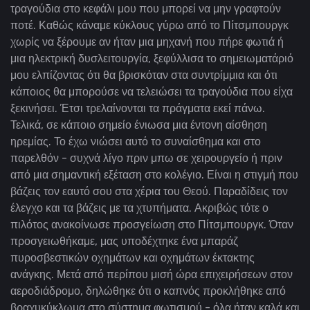
τραγούδια στο κεφάλι μου που μπορεί να μην γραφτούν
ποτέ. Καθώς κάναμε κύκλους γύρω από το Πίτσμπουργκ
χωρίς να ξέρουμε αν ήταν μια μηχανή που πήρε φωτιά ή
μια ηλεκτρική δυσλειτουργία, ξεφύλλισα το σημειωματάριό
μου ελπίζοντας ότι θα βρισκόταν στα συντρίμμια και ότι
κάποιος θα μπορούσε να τελειώσει τα τραγούδια που είχα
ξεκινήσει. Έτσι τρελαίνονται τα πράγματα εκεί πάνω.
Τελικά, σε κάποιο σημείο ένιωσα μια έντονη αίσθηση
ηρεμίας. Το έχω νιώσει αυτό το συναίσθημα και στο
παρελθόν - συχνά λίγο πριν μπω σε χειρουργείο ή πριν
από μια σημαντική εξέταση στο κολέγιο. Είναι η στιγμή που
βάζεις τον εαυτό σου στα χέρια του Θεού. Παραδίδεις τον
έλεγχο και τα βάζεις με τα χτυπήματα. Ακριβώς τότε ο
πιλότος ανακοίνωσε προσγείωση στο Πίτσμπουργκ. Όταν
προσγειωθήκαμε, μας υποδέχτηκε ένα μπαράζ
πυροσβεστικών οχημάτων και οχημάτων έκτακτης
ανάγκης. Μετά από περίπου μισή ώρα επιχειρήσεων στον
αεροδιάδρομο, δηλώθηκε ότι ο καπνός προκλήθηκε από
βραχυκύκλωμα στο σύστημα φωτισμού - όλα ήταν καλά και