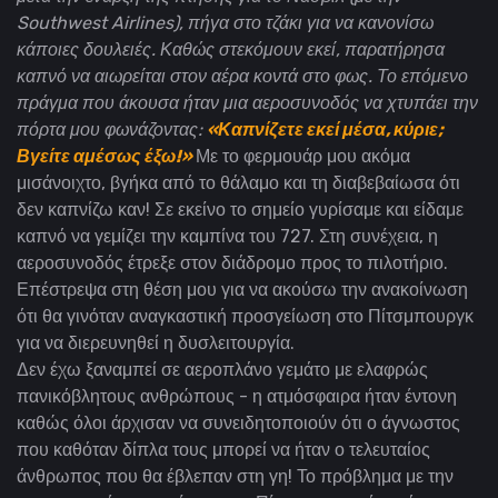
Southwest Airlines), πήγα στο τζάκι για να κανονίσω
κάποιες δουλειές. Καθώς στεκόμουν εκεί, παρατήρησα
καπνό να αιωρείται στον αέρα κοντά στο φως. Το επόμενο
πράγμα που άκουσα ήταν μια αεροσυνοδός να χτυπάει την
πόρτα μου φωνάζοντας:
«Καπνίζετε εκεί μέσα, κύριε;
Βγείτε αμέσως έξω!»
Με το φερμουάρ μου ακόμα
μισάνοιχτο, βγήκα από το θάλαμο και τη διαβεβαίωσα ότι
δεν καπνίζω καν! Σε εκείνο το σημείο γυρίσαμε και είδαμε
καπνό να γεμίζει την καμπίνα του 727. Στη συνέχεια, η
αεροσυνοδός έτρεξε στον διάδρομο προς το πιλοτήριο.
Επέστρεψα στη θέση μου για να ακούσω την ανακοίνωση
ότι θα γινόταν αναγκαστική προσγείωση στο Πίτσμπουργκ
για να διερευνηθεί η δυσλειτουργία.
Δεν έχω ξαναμπεί σε αεροπλάνο γεμάτο με ελαφρώς
πανικόβλητους ανθρώπους - η ατμόσφαιρα ήταν έντονη
καθώς όλοι άρχισαν να συνειδητοποιούν ότι ο άγνωστος
που καθόταν δίπλα τους μπορεί να ήταν ο τελευταίος
άνθρωπος που θα έβλεπαν στη γη! Το πρόβλημα με την