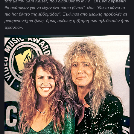
τότε με τον
Sam
Keiser
, που διηύθυνε το
MTV
. “Οι
Led
Zeppelin
θα σκότωναν για να είχαν ένα τέτοιο βίντεο”, είπε. “Θα το κάνω το
πιο
hot
βίντεο της εβδομάδας”. Ξεκίνησε από μερικές προβολές σε
μεταμεσονύχτια ζώνη, όμως αμέσως η ζήτηση των τηλεθεατών ήταν
τεράστια».