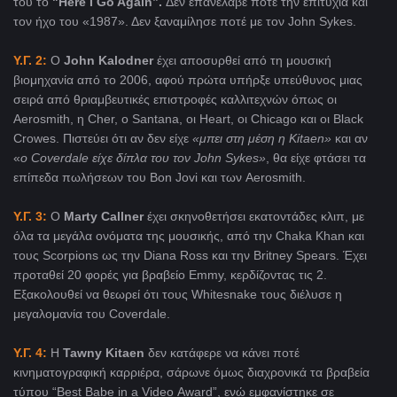
του το
"Here I Go Again”.
Δεν επανέλαβε ποτέ την επιτυχία και
τον ήχο του «1987». Δεν ξαναμίλησε ποτέ με τον John Sykes.
Υ.Γ. 2:
Ο
John Kalodner
έχει αποσυρθεί από τη μουσική
βιομηχανία από το 2006, αφού πρώτα υπήρξε υπεύθυνος μιας
σειρά από θριαμβευτικές επιστροφές καλλιτεχνών όπως οι
Aerosmith, η Cher, o Santana, οι Heart, οι Chicago και οι Black
Crowes. Πιστεύει ότι αν δεν είχε
«μπει στη μέση η
Kitaen
»
και αν
«
ο
Coverdale είχε δίπλα του τον John Sykes
»
, θα είχε φτάσει τα
επίπεδα πωλήσεων του Bon Jovi και των Aerosmith.
Υ.Γ. 3:
O
Marty Callner
έχει σκηνοθετήσει εκατοντάδες κλιπ, με
όλα τα μεγάλα ονόματα της μουσικής, από την Chaka Khan και
τους Scorpions ως την Diana Ross και την Britney Spears. Έχει
προταθεί 20 φορές για βραβείο Emmy, κερδίζοντας τις 2.
Εξακολουθεί να θεωρεί ότι τους Whitesnake τους διέλυσε η
μεγαλομανία του Coverdale.
Y.Γ. 4:
Η
Tawny Kitaen
δεν κατάφερε να κάνει ποτέ
κινηματογραφική καρριέρα, σάρωνε όμως διαχρονικά τα βραβεία
τύπου “Best Babe in a Video Αward
”, ενώ εμφανίστηκε σε