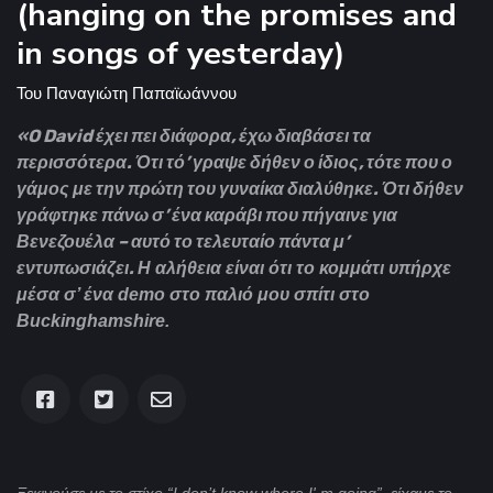
(hanging on the promises and
in songs of yesterday)
Του
Παναγιώτη Παπαϊωάννου
«O David έχει πει διάφορα, έχω διαβάσει τα
περισσότερα. Ότι τό’ γραψε δήθεν ο ίδιος, τότε που ο
γάμος με την πρώτη του γυναίκα διαλύθηκε. Ότι δήθεν
γράφτηκε πάνω σ’ ένα καράβι που πήγαινε για
Βενεζουέλα – αυτό το τελευταίο πάντα μ’
εντυπωσιάζει.
Η αλήθεια είναι ότι το κομμάτι υπήρχε
μέσα σ’ ένα
demo στο παλιό μου σπίτι στο
Buckinghamshire
.