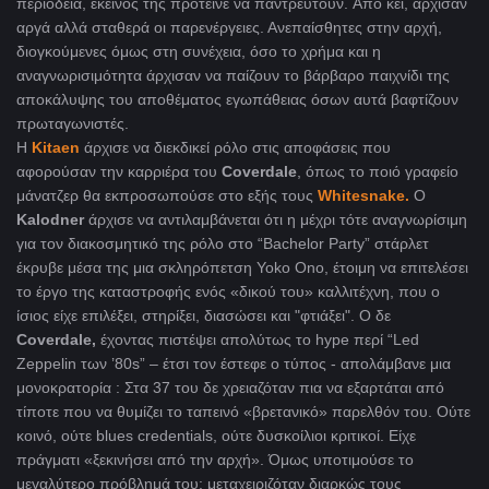
περιοδεία, εκείνος της πρότεινε να παντρευτούν. Aπό κει, άρχισαν
αργά αλλά σταθερά οι παρενέργειες. Ανεπαίσθητες στην αρχή,
διογκούμενες όμως στη συνέχεια, όσο το χρήμα και η
αναγνωρισιμότητα άρχισαν να παίζουν το βάρβαρο παιχνίδι της
αποκάλυψης του αποθέματος εγωπάθειας όσων αυτά βαφτίζουν
πρωταγωνιστές.
Η
Kitaen
άρχισε να διεκδικεί ρόλο στις αποφάσεις που
αφορούσαν την καρριέρα του
Coverdale
, όπως το ποιό γραφείο
μάνατζερ θα εκπροσωπούσε στο εξής τους
Whitesnake.
Ο
Kalodner
άρχισε να αντιλαμβάνεται ότι η μέχρι τότε αναγνωρίσιμη
για τον διακοσμητικό της ρόλο στο “Bachelor Party” στάρλετ
έκρυβε μέσα της μια σκληρόπετση Yoko Ono, έτοιμη να επιτελέσει
το έργο της καταστροφής ενός «δικού του» καλλιτέχνη, που ο
ίσιος είχε επιλέξει, στηρίξει, διασώσει και "φτιάξει". Ο δε
Coverdale,
έχοντας πιστέψει απολύτως το hype περί “Led
Zeppelin των ’80s” – έτσι τον έστεφε ο τύπος - απολάμβανε μια
μονοκρατορία : Στα 37 του δε χρειαζόταν πια να εξαρτάται από
τίποτε που να θυμίζει το ταπεινό «βρετανικό» παρελθόν του. Ούτε
κοινό, ούτε blues credentials, ούτε δυσκοίλιοι κριτικοί. Είχε
πράγματι «ξεκινήσει από την αρχή». Όμως υποτιμούσε το
μεγαλύτερο πρόβλημά του: μεταχειριζόταν διαρκώς τους