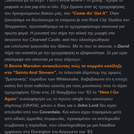
Ξεκινούσε με το στίχο “
I
don
’t know where I' m going
”, είχαμε το
ρεφραίν κι ένα ριφ όλο κι όλο.
Είχε ξεμείνει από τις ηχογραφήσεις
του προηγούμενου δίσκου μας, του
“
Come
An
’
Get
It
”
.
Όταν
ξεκινήσαμε να δουλεύουμε το επόμενο lp στα
Rock
City
Studios
του
Shepperton
, προσπαθήσαμε να το ηχογραφήσουμε κανονικά για
πρώτη φορά. Η μουσική του πήρε την τελική της μορφή στα
sessions
του
Clearwell
Castle
, εκεί που ολοκληρώθηκ
a
ν
και υπόλοιπα τραγούδια του δίσκου. Με το που το άκουσε, ο
David
πήρε την κασσέτα με την ηχογράφηση κι εξαφανίστηκε. Σε μια ώρα
επέστρεψε στο στούντιο με τους στίχους».
Ο Bernie Marsden ανακαλώντας πώς το κομμάτι κατέληξε
στο “Saints And Sinners”,
το τελευταίο άλμπουμ της αμιγώς
"βρετανικής" περιόδου των Whitesnake
, διαβεβαιώνει ότι η εποχή
εκείνη δεν ήταν καθόλου εύκολη για τους μουσικούς που το είχαν
ηχογραφήσει. Όταν στις 15 Νοεμβρίου του ’82 το
“
Here
I Go
Again”
κυκλοφόρησε ως το πρώτο single του καινούριου
άλμπουμ (UK#34), μόνον ο ίδιος και ο
John Lord
δεν είχαν
απολυθεί από τον
Coverdale
.
Και κείνοι είχαν παραμείνει μετά
από ειδικές έμμισθες συμφωνίες, προκειμένου να εκπληρωθεί
συμβατικά η περιοδεία, που ολοκληρώθηκε με μια
headline
εμφάνιση στο Donington τον Αύγουστο του ’83.