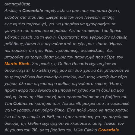
αντιπαράθεση.
Απλώς ο
Coverdale
παράγγειλε να μην τους επιτραπεί ξανά η
είσοδος στα στούντιο. Έφερα τότε τον
Ron
Nevison
, επίσης
εγνωσμένο παραγωγό, για να μπορέσει να ηχογραφήσει τα
φωνητικά του πάνω στα κομμάτια. Δεν τα κατάφερε. Του βρήκα
ειδικούς
coach
για τη φωνή, θεραπευτές που εφάρμοζαν ολιστικές
μεθόδους, έκανα ό,τι περνούσε από το χέρι μου, τίποτε. Ήμουν
πεπεισμένος ότι ήταν θέμα προσωπικής ανασφάλειας. Δεν
μπορούσε να τραγουδήσει χωρίς τον παραγωγό που ήξερε, τον
Martin
Birch
.
Στο μεταξύ, η
Geffen
Records
είχε αρχίσει να
δυσανασχετεί. Ο καλλιτέχνης μου επί δύο χρόνια δεν μπορούσε να
τους παραδώσει ένα καινούριο προϊόν, ενώ τους κόστιζε ένα κάρο
χρήμα, όλο και περισσότερο καθώς περνούσε ο καιρός. Ήταν η
πρώτη φορά που ένιωσα ότι μπορεί να χάσω και τη δουλειά μου
ακόμη. Ήταν την ίδια εποχή που προσπαθούσα με τη βοήθεια του
Tim
Collins
να κρατήσω τους
Aerosmith
μακριά από τα ναρκωτικά
για να γράψουν καινούριο δίσκο. Είχα πολύ καιρό να παρουσιάσω
ένα
hit
στην εταιρία. Η
EMI
, που ήταν υπεύθυνη για την παγκόσμια
διανομή της
Geffen
είχε αρχίσει να κλωτσάει κι αυτή. Τελικά, τον
Αύγουστο του ’86, με τη βοήθεια του
Mike
Clink
ο
Coverdale