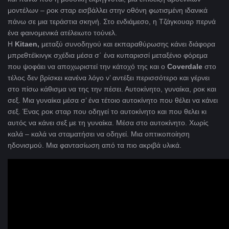
μοντέλων – ροκ σταρ εισβάλλει στην οθόνη φωτισμένη ιδανικά
πάνω σε μια τεράστια σκηνή. Στο ενδιάμεσο, η Τζάγκουαρ περνά
ένα φαινομενικά ατέλειωτο τούνελ.
Η
Kitaen,
μεταξύ συνοδηγού και εκπαραθύρωσης κάνει διάφορα
μπρεθτέϊκινγκ σχέδια μέσα σ΄ ένα κυπαρισσί μεταξένιο φόρεμα
που ψοφάει να αποχωριστεί την κάτοχό της και ο
Coverdale
στο
τέλος δεν βρίσκει κανένα λόγο ν’ αντέξει περισσότερο και γέρνει
στο πίσω κάθισμα να της την πέσει. Αυτοκίνητο, γυναίκα, ροκ και
σεξ. Μια γυναίκα μέσα σ’ ένα τέτοιο αυτοκίνητο που θέλει να κάνει
σεξ. Ένας ροκ σταρ που οδηγεί το αυτοκίνητο και που θελει κι
αυτός να κάνει σεξ με τη γυναίκα. Μέσα στο αυτοκίνητο. Χωρίς
καλά – καλά να σταματήσει να οδηγεί. Μια οπτικοποίηση
ηδονισμού. Μια φαντασίωση από τα πιο ακριβά υλικά.