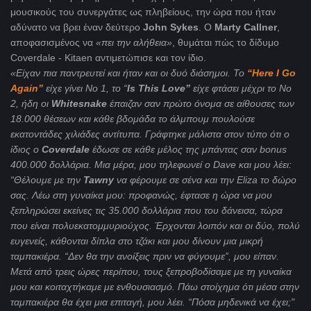
μουσικούς του συνεργάτες ως πληβείους, την ώρα που ήταν
αδύνατο να βρει έναν δεύτερο
John Sykes
. O
Marty
Callner
,
αποφασισμένος να
«πει την αλήθεια»
, θυμάται πώς το δίδυμο
Coverdale - Kitaen αντιμετώπισε και τον ίδιο.
«Είχαν πια παντρευτεί και ήταν και οι δυό διάσημοι.
To
“
Here
I
Go
Again
”
είχε γίνει Νο 1, το “
Is
This
Love
”
είχε φτάσει μέχρι το Νο
2, ήδη οι
Whitesnake
έπαιζαν σαν πρώτο όνομα σε αίθουσες των
18.000 θέσεων και κάθε βδομάδα το άλμπουμ πουλούσε
εκατοντάδες χιλιάδες αντίτυπα. Γράφτηκε μάλιστα στον τύπο ότι ο
ίδιος ο
Coverdale
έδωσε σε κάθε μέλος της μπάντας σαν
bonus
400.000 δολλάρια. Μια μέρα, μου τηλεφωνεί ο
Dave
και μου λέει:
“Θέλουμε με την
Tawny
να φέρουμε σε σένα και την
Eliza
το δώρο
σας. Λέω στη γυναίκα μου: προφανώς, έφτασε η ώρα να μου
ξεπληρώσει εκείνες τις 35.000 δολλάρια που του δάνεισα, τώρα
που είναι πολυεκατομμυριούχος. Έρχονται λοιπόν και οι δύο, πολύ
ευγενείς, κάθονται δίπλα στο τζάκι και μου δίνουν μια μικρή
ταμπακιέρα. “Δεν θα την ανοίξεις πριν να φύγουμε”, μου είπαν.
Μετά από τρεις ώρες περίπου, τους ξεπροβοδίσαμε με τη γυναίκα
μου και κοιταχτήκαμε με ενθουσιασμό. Πάω στοίχημα ότι μέσα στην
ταμπακιέρα θα έχει μια επιταγή, μου λέει. “Πόσα μηδενικά να έχει;"