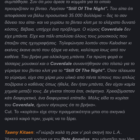
συμπάθησα. Συν ότι μου άρεσε το κομμάτι για το οποίο
προοριζόταν το βίντεο. Λεγόταν
“
Still
Of
The
Night
”.
Του είπα ότι
αποφάσισα να βάλω προσωπικά 35.000 δολλάρια – δες το σαν
δάνειο του είπα- και να γυρίσω το βίντεο κλιπ με το ελάχιστο δυνατό
κόστος. Βέβαια, υπήρχε ένα πρόβλημα. Ο κύριος
Coverdale
δεν
είχε μπάντα. Είχε και πάλι απολύσει όλους τους μουσικούς που
έπαιζαν στις ηχογραφήσεις. Τηλεφώνησα λοιπόν στον
Kalodner
κι
εκείνος έκανε αυτό που ήξερε να κάνει, καλύτερα ίσως από τον
καθένα. Του βρήκε μια ολόκληρη μπάντα. Για πρώτη φορά οι
τέσσερις μουσικοί και ο
Coverdale
συναντήθηκαν στο πλατώ για το
γύρισμα του βίντεο κλιπ για το
“
Still
Of
The
Night
”.
Όταν τέλειωσα
το γύρισμα, είχα στα χέρια μου υλικό από πέντε τύπους που απλώς
ποζάρανε ο καθένας όπως ήθελε, δεν ήταν μπάντα, δεν είχαν καμία
χημεία μεταξύ τους. Δε γίνεται τίποτα έτσι, σκέφτηκα. Χρειαζόμασταν
κάτι διαφορετικό, ένα διαφορετικό επίπεδο. Μόλις είδα το κορίτσι
του
Coverdale
, ήμουν σίγουρος ότι το βρήκα».
Cut. To «κορίτσι» είχε στην πραγματικότητα μπει στο σκηνικό
αρκετό καιρό πριν, χωρίς να το ξέρει.
Tawny
Kitaen
:
«Γνώριζα καλά τη ροκ ν’ ρολ σκηνή του
L
.
A
..
Ήμουν αρκετά χρόνια με τον
Pete
Angelus
, τ
ον μάνατζερ των
Van