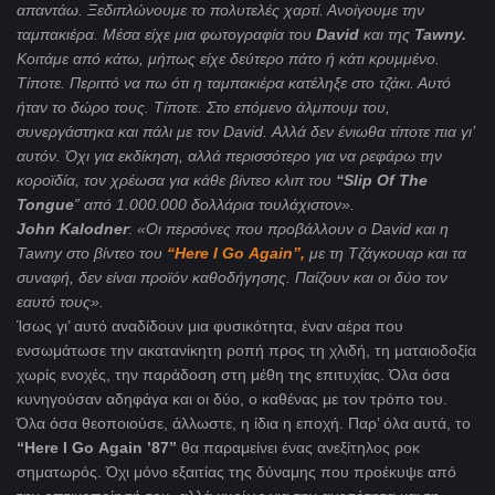
απαντάω. Ξεδιπλώνουμε το πολυτελές χαρτί. Ανοίγουμε την
ταμπακιέρα. Μέσα είχε μια φωτογραφία του
David
και της
Tawny
.
Κοιτάμε από κάτω, μήπως είχε δεύτερο πάτο ή κάτι κρυμμένο.
Τίποτε. Περιττό να πω ότι η ταμπακιέρα κατέληξε στο τζάκι. Αυτό
ήταν το δώρο τους. Τίποτε. Στο επόμενο άλμπουμ του,
συνεργάστηκα και πάλι με τον David. Αλλά δεν ένιωθα τίποτε πια γι’
αυτόν. Όχι για εκδίκηση, αλλά περισσότερο για να ρεφάρω την
κοροϊδία, τον χρέωσα για κάθε βίντεο κλιπ του
“
Slip
Of
The
Tongue
” από 1.000.000 δολλάρια τουλάχιστον».
John
Kalodner
:
«Οι περσόνες που προβάλλουν ο
David
και η
Tawny
στο βίντεο του
“
Here
I
Go
Again
”,
με τη Τζάγκουαρ και τα
συναφή, δεν είναι προϊόν καθοδήγησης. Παίζουν και οι δύο τον
εαυτό τους».
Ίσως γι’ αυτό αναδίδουν μια φυσικότητα, έναν αέρα που
ενσωμάτωσε την ακατανίκητη ροπή προς τη χλιδή, τη ματαιοδοξία
χωρίς ενοχές, την παράδοση στη μέθη της επιτυχίας. Όλα όσα
κυνηγούσαν αδηφάγα και οι δύο, ο καθένας με τον τρόπο του.
Όλα όσα θεοποιούσε, άλλωστε, η ίδια η εποχή. Παρ’ όλα αυτά, το
“
Here
I
Go
Again
’87”
θα παραμείνει ένας ανεξίτηλος ροκ
σηματωρός. Όχι μόνο εξαιτίας της δύναμης που προέκυψε από