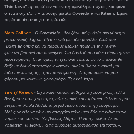
αποφύγει τυχόν υπερωρίες που θα έριχναν έξω το μπάτζετ. Το “
Is
This Love”
προοριζόταν να είναι η «μεγάλη επιτυχία», βασιμένο
σ΄ένα story έλξης – άπωσης μεταξύ
Coverdale
και
Kitaen.
Έμενε
περίπου μία μέρα για το τρίτο κλιπ.
Mary
Callner
:
«Ο
Coverdale
–δεν ξέρω πώς- ήρθε στο γύρισμα
με μια λευκή
Jaguar
. Είχα κι εγώ μια, ίδιο μοντέλο, δικιά μου.
“Βάλτε τις δίπλα και να πάρουμε μερικές πόζες με την
Tawny
”,
φώναξα βιαστικά στο συνεργείο. Στη δουλειά μου κάνω εξαντλητικές
προετοιμασίες. Όταν όμως τα έχω όλα έτοιμα, για το τί τελικά θα
δείξω σ’ ένα κλιπ τεσσάρων λεπτών, ακολουθώ το ένστικτό μου.
Είδα την κίνησή της, ήταν πολύ φυσική. Ζήτησα όμως να μου
φέρουν μια κανονική χορογράφο. Την καλύτερη».
Tawny
Kitaen
:
«Είχα κάνει κάποια μαθήματα χορού μικρή, αλλά
δεν ήμουν ποτέ χορεύτρια, ούτε φυσικά και στρίππερ. Ο Μάρτυ μου
έφερε την
Paula
Abdul
, το μεγαλύτερο όνομα στη χορογραφία.
Μόλις με είδε να κάνω τα σπαγγάτο πάνω στα δύο ενωμένα καπώ,
γύρισε και του είπε: “Δε βλέπεις Μάρτυ; Τί να της δείξω; Δε με
χρειάζεται” κι έφυγε. Για τις φιγούρες αυτοσχεδίασα επί τόπου».