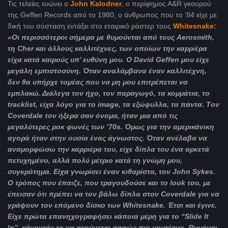
Τις τελείες ενώνει ο
John
Kalodner
,
ο περίφημος Α&R γκουρού
της Geffen Records από το 1980, ο άνθρωπος που το ’84 είχε με
δική του σύσταση εντάξει στο εταιρικό ρόστερ τους
Whitesnake:
«Οι περισσότεροι σήμερα με θυμούνται από τους
Aerosmith
,
τη
Cher
και άλλους καλλιτέχνες, των οποίων την καρριέρα
είχα κατά καιρούς υπ’ ευθύνη μου. Ο
David
Geffen
μου είχε
μεγάλη εμπιστοσύνη. Όταν αναλάμβανα έναν καλλιτέχνη,
δεν θα υπήρχε τομέας που να μη μου επιτρέπεται να
εμπλακώ. Διάλεγα τον ήχο, τον παραγωγό, τα κομμάτια, το
tracklist
, είχα λόγο για το
image
, τα εξώφυλλα, τα πάντα.
T
ον
Coverdale
τον ήξερα σαν όνομα, ήταν μια από τις
μεγαλύτερες ροκ φωνές των ’70
s
. Όμως για την αμερικάνικη
αγορά ήταν στην ουσία ένας άγνωστος. Όταν ανέλαβα να
αναμορφώσω την καρριέρα του, είχε δίπλα του ένα αρκετά
πετυχημένο, αλλά πολύ μέτριο κατά τη γνώμη μου,
συγκρότημα. Είχα γνωρίσει έναν κιθαρίστα, τον
John
Sykes
.
Ο τρόπος που έπαιζε, που τραγουδούσε και το
look
του, με
έπεισαν ότι πρέπει να τον βάλω δίπλα στον
Coverdale
για να
γράψουν τον επόμενο δίσκο των
Whitesnake
. Έτσι και έγινε.
Είχε πρώτα επανηχογραφήσει κάποια μέρη για το “
Slide
It
In
”, κάνοντάς το να ακούγεται σαφώς πιο μοντέρνο. Θυμάμαι