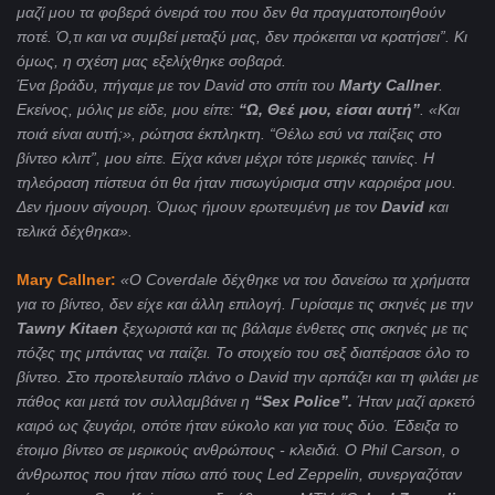
μαζί μου τα φοβερά όνειρά του που δεν θα πραγματοποιηθούν
ποτέ. Ό,τι και να συμβεί μεταξύ μας, δεν πρόκειται να κρατήσει”. Κι
όμως, η σχέση μας εξελίχθηκε σοβαρά.
Ένα βράδυ, πήγαμε με τον
David
στο σπίτι του
Marty
Callner
.
Εκείνος, μόλις με είδε, μου είπε:
“Ω, Θεέ μου, είσαι αυτή”
. «Και
ποιά είναι αυτή;», ρώτησα έκπληκτη. “Θέλω εσύ να παίξεις στο
βίντεο κλιπ”, μου είπε. Είχα κάνει μέχρι τότε μερικές ταινίες. Η
τηλεόραση πίστευα ότι θα ήταν πισωγύρισμα στην καρριέρα μου.
Δεν ήμουν σίγουρη. Όμως ήμουν ερωτευμένη με τον
David
και
τελικά δέχθηκα».
Mary
Callner
:
«Ο
Coverdale
δέχθηκε να του δανείσω τα χρήματα
για το βίντεο, δεν είχε και άλλη επιλογή. Γυρίσαμε τις σκηνές με την
Tawny
Kitaen
ξεχωριστά και τις βάλαμε ένθετες στις σκηνές με τις
πόζες της μπάντας να παίζει. Το στοιχείο του σεξ διαπέρασε όλο το
βίντεο. Στο προτελευταίο πλάνο ο
David
την αρπάζει και τη φιλάει με
πάθος και μετά τον συλλαμβάνει η
“
Sex
Police
”.
Ήταν μαζί αρκετό
καιρό ως ζευγάρι, οπότε ήταν εύκολο και για τους δύο. Έδειξα το
έτοιμο βίντεο σε μερικούς ανθρώπους - κλειδιά. Ο
Phil
Carson
, ο
άνθρωπος που ήταν πίσω από τους
Led
Zeppelin
, συνεργαζόταν