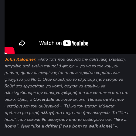
John
Kalodner
:
«Από τότε που άκουσα την αυθεντική εκτέλεση,
παιγμένη από εκείνη την πολύ φτωχή – για να το πω κομψά-
μπάντα, ήμουν πεπεισμένος ότι το συγκεκριμένο κομμάτι είναι
φτιαγμένο για Νο 1. Όταν ολόκληρο το άλμπουμ ήταν έτοιμο να
δοθεί στο εργοστάσιο για κοπή, άρχισα να επιμένω να
ολοκληρώσουμε την επανηχογράφησή του και να μπει κι αυτό στο
δίσκο. Όμως ο
Coverdale
αρνιόταν έντονα. Πίστευε ότι θα ήταν
«εκπόρνευση του αυθεντικού». Τελικά τον έπεισα. Μάλιστα
πρότεινα μια μικρή αλλαγή στο στίχο που ήταν αναγκαία.
To “like a
hobo”,
που
εύκολα
θα
ακουγόταν
από το ραδιόφωνο
σαν
“like a
homo"
,
έγινε
“like a drifter (I was born to walk alone)”».