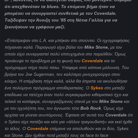
ότι απεχθανόταν τα
blues
.
To
επόμενο βήμα ήταν να
μπορέσει να συνεργαστεί συνθετικά με τον
Coverdale
.
T
αξίδεψαν την Άνοιξη του ’85 στη Νότια Γαλλία για να
ξεκινήσουν να γράφουν μαζί.
«Επέστρεψαν στο L.A. και μπήκαν στο στούντιο. Οι ηχογραφήσεις
πήγαιναν καλά. Παραγωγό είχα βάλει τον
Mike
Stone
,
με τον
οποίο είχα συνεργαστεί πολύ επιτυχημένα στο παρελθόν. Όμως
προέκυψε το προβλημα με τη φωνή του
Coverdale
και το
πρόγραμμα πήγε πολύ πίσω. Υπέφερε από κάποια μόλυνση. Του
βρήκα τον
Joe
Sugerman
, τον καλύτερο ρινοχειρούργο στον
κόσμο. Η επέμβαση πήγε καλά, αλλά θα έπρεπε να ακολουθήσει
ένα πολύμηνο πρόγραμμα αποθεραπείας. Ο
Sykes
στο μεταξύ
επεδίωκε να πετύχει έναν πολύ συγκεκριμένο κιθαριστικό ήχο και
τελικά τα κατάφερε, συνεργαζόμενος στενά με τον
Mike
Stone
και
με τον ηχολήπτη του, τον
άγνωστο τότε
Bob
Rock
. Όμως είχε
αρχίσει να γίνεται ανυπόμονος. Έφτασε στ’ αυτιά του
Coverdale
ότι
ο Sykes είχε πετάξει και κάτι για «άλλον τραγουδιστή» και εκεί ήρθε
το τέλος. Ο
Coverdale
ε
πέμεινε να απολυθούν και οι δύο,
Sykes
και
Stone
. Δεν ήρθαν ποτέ μεταξύ τους σε
face
to
face