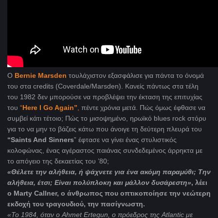
Ο
Bernie
Marsden
τουλάχιστον εξασφάλισε για πάντα το όνομά
του στα
credits (Coverdale/Marsden
). Κανείς πάντως στα τέλη
του 1982 δεν μπορούσε να προβλέψει την έκταση της επιτυχίας
του
“
Here I Go Again”
,
πέντε χρόνια μετά. Πώς όμως έφθασε να
συμβεί κάτι τέτοιο; Πώς το μισοψημένο, ηρωϊκό blues rock στόρυ
για το να μην το βάζεις κάτω που άνοιγε τη δεύτερη πλευρά του
“Saints And
Sinners
” έφτασε να γίνει ένας στυλιστικός
κολοφώνας, ένας αγέραστος παιάνας συνδεδεμένος άρρηκτα με
το απόγειο της δεκαετίας του ’80;
«Θέλετε την αλήθεια, ή ψάχνετε για ένα ακόμη παραμύθι; Την
αλήθεια, έτσι; Είναι πολύπλοκη και μάλλον δυσάρεστη»
, λέει
ο Marty Callner, o άνθρωπος που οπτικοποίησε την νεώτερη
εκδοχή του τραγουδιού, την πασίγνωστη.
«
To
1984, όταν ο
Ahmet
Ertegun
, ο πρόεδρος της
Atlantic
με