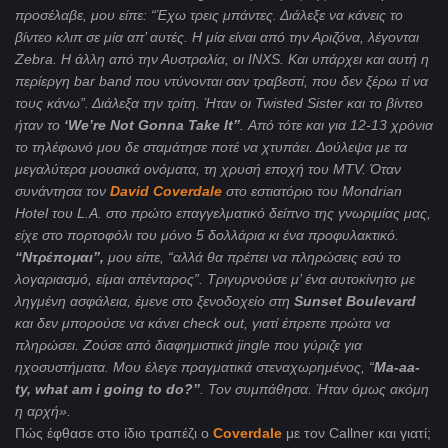
προσέλαβε, μου είπε: “Έχω τρεις μπάντες. Διάλεξε να κάνεις το
βίντεο κλιπ σε μία απ’ αυτές. Η μία είναι από την Αριζόνα, λέγονται
Zebra
. Η άλλη από την Αυστραλία, οι
INXS
. Και υπάρχει και αυτή η
περίεργη
bar
band
που ντύνονται σαν τραβεστί, που δεν ξέρω τί να
τους κάνω”. Διάλεξα την τρίτη. Ήταν οι
Twisted
Sister
και το βίντεο
ήταν το
‘
We
’
re
Not
Gonna
Take
It
”
. Από τότε και για 12-13 χρόνια
το τηλέφωνό μου δε σταμάτησε ποτέ να χτυπάει. Δούλεψα με τα
μεγαλύτερα μουσικά ονόματα, τη χρυσή εποχή του
MTV
. Όταν
συνάντησα τον
David
Coverdale
στο εστιατόριο του
Mondrian
Hotel
του
L
.
A
. στο πρώτο επαγγελματικό δείπνο της γνωριμίας μας,
είχε στο πορτοφόλι του μόνο 5 δολλάρια κι ένα προφυλακτικό.
“Ντρέπομαι”,
μου είπε, “αλλά θα πρέπει να πληρώσεις εσύ το
λογαριασμό, είμαι απένταρος”. Τριγυρνούσε μ’ ένα αυτοκίνητο με
ληγμένη ασφάλεια, έμενε στο ξενοδοχείο στη
Sunset
Boulevard
και δεν μπορούσε να κάνει check out, γιατί έπρεπε πρώτα να
πληρώσει. Ζούσε από διαφημιστικά
jingle
που γύριζε για
ηχοσυστήματα. Μου έλεγε πραγματικά στεναχωρημένος, “
Ma
-
aa
-
ty
,
what
am
i
going
to
do
?”
. Τον συμπάθησα. Ήταν όμως ακόμη
η αρχή».
Πώς έφθασε στο ίδιο τραπέζι ο
Coverdale
με τον Callner και γιατί;