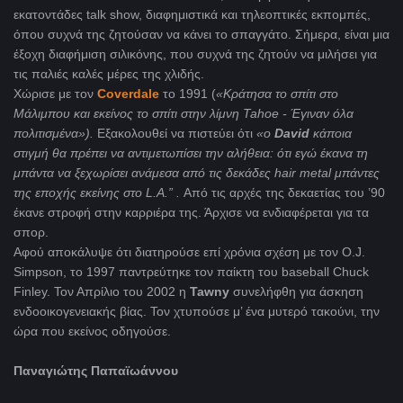
εκατοντάδες
talk show, διαφημιστικά και τηλεοπτικές εκπομπές,
όπου συχνά της ζητούσαν να κάνει το σπαγγάτο. Σήμερα, είναι μια
έξοχη διαφήμιση σιλικόνης, που συχνά της ζητούν να μιλήσει για
τις παλιές καλές μέρες της χλιδής.
Χώρισε με τον
Coverdale
το 1991 (
«Κράτησα το σπίτι στο
Μάλιμπου και εκείνος το σπίτι στην λίμνη
Tahoe
- Έγιναν όλα
πολιτισμένα»).
Εξακολουθεί να πιστεύει ότι
«
o
David
κάποια
στιγμή θα πρέπει να αντιμετωπίσει την αλήθεια: ότι εγώ έκανα τη
μπάντα να ξεχωρίσει ανάμεσα από τις δεκάδες
hair
metal
μπάντες
της εποχής εκείνης στο
L
.
A
.” .
Από τις αρχές της δεκαετίας του ’90
έκανε στροφή στην καρριέρα της. Άρχισε να ενδιαφέρεται για τα
σπορ.
Αφού αποκάλυψε ότι διατηρούσε επί χρόνια σχέση με τον O.J.
Simpson
, το 1997 παντρεύτηκε τον παίκτη του
baseball Chuck
Finley
. Τον Απρίλιο του 2002 η
Tawny
συνελήφθη για άσκηση
ενδοοικογενειακής βίας. Τον χτυπούσε μ’ ένα μυτερό τακούνι, την
ώρα που εκείνος οδηγούσε.
Παναγιώτης Παπαϊωάννου