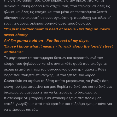
την οπτικοποίησή του, αλλά κυρίως για την αμεσότητα και τη
συναισθηματική φόδρα των στίχων του, που ταιριάζει σε όλες τις
ηλικίες και όλες τις εποχές και που μέσα σε τεσσεράμισυ λεπτά
οδηγούν τον ακροατή σε ανασυγκρότηση, παραδοχή και τέλος σ’
έναν πείσμονα, σκληροπυρηνικό αυτοπροσδιορισμό.
“I'm just another heart in need of rescue - Waiting on love's
sweet charity
An' I'm gonna hold on - For the rest of my days,
'Cause I know what it means - To walk along the lonely street
of dreams”.
Το μαρτυρούν τα εκατομμύρια θεατών και ακροατών ανά τον
κόσμο που ψηλώνουν και εξίστανται κάθε φορά που ακούγεται,
ακόμη κι από τα ηχεία του συνοικιακού σούπερ - μάρκετ. Κάθε
φορά που παίζεται επί σκηνής, με τον ξεπεσμένο λόρδο
Coverdale
να υψώνει τη βάση απ’ το μικρόφωνο, να βγάζει όση
φωνή του έχει απομείνει και μας θυμίζει το δικό του και το δικό μας
δικαίωμα να μαχόμαστε για να ξεπερνάμε, το δικαίωμα να
πιστεύουμε ότι μπορούμε να σταθούμε ξανά στα πόδια μας,
επειδή γνωρίζουμε από πού κρατάμε και τί δρόμο έχουμε κάνει για
να φτάσουμε ως εδώ.