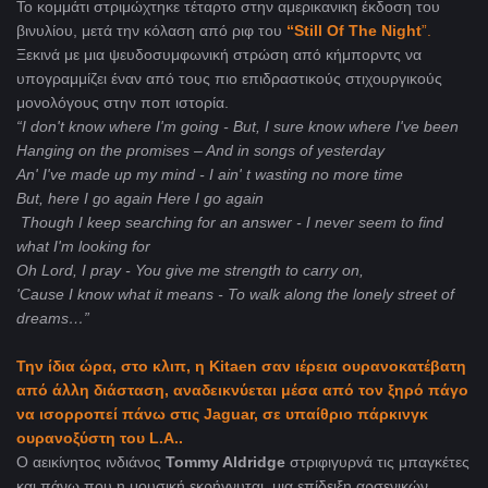
Το κομμάτι στριμώχτηκε τέταρτο στην αμερικανικη έκδοση του
βινυλίου, μετά την κόλαση από ριφ του
“Still Of The Night
”.
Ξεκινά με μια ψευδοσυμφωνική στρώση από κήμπορντς να
υπογραμμίζει έναν από τους πιο επιδραστικούς στιχουργικούς
μονολόγους στην ποπ ιστορία.
“I don't know where I'm going - But, I sure know where I've been
Hanging on the promises – And in songs of yesterday
An' I've made up my mind - I ain' t wasting no more time
But, here I go again Here I go again
Though I keep searching for an answer - I never seem to find
what I'm looking for
Oh Lord, I pray - You give me strength to carry on,
'Cause I know what it means - To walk along the lonely street of
dreams…”
Την ίδια ώρα, στο κλιπ, η Kitaen σαν ιέρεια ουρανοκατέβατη
από άλλη διάσταση, αναδεικνύεται μέσα από τον ξηρό πάγο
να ισορροπεί πάνω στις Jaguar, σε υπαίθριο πάρκινγκ
ουρανοξύστη του L.A..
Ο αεικίνητος ινδιάνος
Tommy Aldridge
στριφιγυρνά τις μπαγκέτες
και πάνω που η μουσική εκρήγνυται, μια επίδειξη αρσενικών