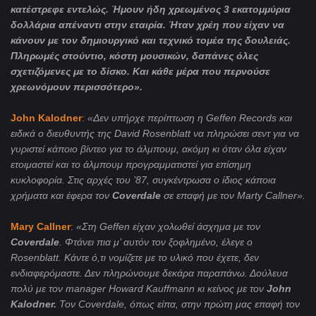
κατέστρεφε εντελώς. Ήμουν ήδη χρεωμένος 3 εκατομμύρια
δολλάρια απέναντι στην εταιρία. Ήταν χρέη που είχαν να
κάνουν με τον δημιουργικό και τεχνικό τομέα της δουλειάς.
Πληρωμές στούντιο, κόστη μουσικών, δαπάνες όλες
σχετιζόμενες με το δίσκο. Και κάθε μέρα που περνούσε
χρεωνόμουν περισσότερο».
John
Kalodner
:
«Δεν υπήρχε περίπτωση η
Geffen
Records
και
ειδικά ο διευθυντής
της David
Rosenblatt
να πληρώσει σεντ για να
γυριστεί κάποιο βίντεο για το άλμπουμ, ακόμη κι όταν όλα είχαν
ετοιμαστεί και το άλμπουμ προγραμματιστεί για επίσημη
κυκλοφορία. Στις αρχές του ’87, συγκέντρωσα ο ίδιος κάποια
χρήματα και έφερα τον
Coverdale
σε επαφή με τον
Marty
Callner
».
Mary
Callner
:
«Στη
Geffen
είχαν χολωθεί άσχημα με τον
Coverdale
. Φτάνει πια μ’ αυτόν τον ξοφλημένο, έλεγε ο
Rosenblatt
. Κάντε ό,τι νομίζετε με το υλικό που έχετε, δεν
ενδιαφερόμαστε. Δεν πληρώνουμε δεκάρα παραπάνω. Δούλευα
πολύ με τον
manager
Howard
Kauffmann
κι κείνος με τον
John
Kalodner
.
Τον
Coverdale
, όπως είπα, στην πρώτη μας επαφή τον