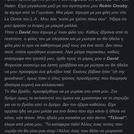
Halen
. Είχα μεγαλώσει μαζί με τον αγαπημένο μου
Robin
Crosby
,
τα είχαμε από το Γυμνάσιο. Μια μέρα, έτρωγα με μια φίλη μου στο
Le
Dome
του
L
.
A
.. Μου λέει
“
κοίτα με τρόπο πίσω σου
”
. Ήξερε ότι
μου άρεσαν οι άντρες με μακριά μαλλιά.
Ήταν ο
David
που έτρωγε μ’ έναν φίλο του. Καθώς έβγαινα από το
restroom
, ο φίλος του με πλησίασε και με ρώτησε αν θα ήθελα η
φίλη μου κι εγώ να καθήσουμε μαζί τους για ένα ποτό. Δεν πίνω
ποτέ, οπότε αρνήθηκα ευγενικά. Λίγα μέτρα παρακάτω, καθώς
επέστρεφα στο τραπέζι μου, ήρθε προς το μέρος μου ο
David
.
Φορούσε κοστούμι και λεπτή γραββάτα και με ρώτησε αν θα ήθελα
να μου προσφέρει ένα φλυτζάνι τσάϊ. Εκείνος βέβαια ήταν “
oh
my
goodness
”, όμως ήταν ο όλος τρόπος προσέγγισης που θεώρησα
ιδιαίτερα ευγενή και κολακευτικό.
Το ίδιο βράδυ, προσφέρθηκε να με γυρίσει στο σπίτι μου. Στο
δρόμο όμως το αυτοκίνητό του έμεινε και χρειάστηκε να το σπρώξει
για να το βγάλει από το δρόμο. Δεν τον ήξερα καθόλου. Είχε
αρχίσει ήδη να μου μιλάει για ένα δίσκο που είχε κάνει ή ήθελε να
κάνει, κάτι τέτοιο. Μου έβαλε μια κασσέτα με κάτι
demo
.
“Τέλεια!”
,
έλεγα από μέσα μου, “Τα κατάφερα πάλι! Άλλος ένας τύπος που
νομίζει ότι θα γίνει ροκ σταρ ! Άλλος ένας που θέλει να μοιραστεί