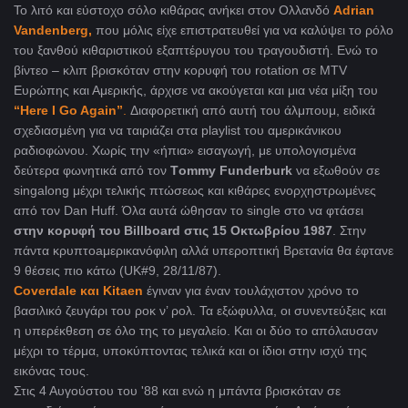
To λιτό και εύστοχο σόλο κιθάρας ανήκει στον Ολλανδό
Adrian
Vandenberg,
που μόλις είχε επιστρατευθεί για να καλύψει το ρόλο
του ξανθού κιθαριστικού εξαπτέρυγου του τραγουδιστή. Ενώ το
βίντεο – κλιπ βρισκόταν στην κορυφή του rotation σε MTV
Ευρώπης και Αμερικής, άρχισε να ακούγεται και μια νέα μίξη του
“Here I Go Again”
.
Διαφορετική από αυτή του άλμπουμ, ειδικά
σχεδιασμένη για να ταιριάζει στα playlist του αμερικάνικου
ραδιοφώνου. Χωρίς την «ήπια» εισαγωγή, με υπολογισμένα
δεύτερα φωνητικά από τον
Tοmmy Funderburk
να εξωθούν σε
singalong μέχρι τελικής πτώσεως και κιθάρες ενορχηστρωμένες
από τον Dan Huff. Όλα αυτά ώθησαν το single στο να φτάσει
στην κορυφή του
Billboard
στις 15 Οκτωβρίου 1987
. Στην
πάντα κρυπτοaμερικανόφιλη αλλά υπεροπτική Βρετανία θα έφτανε
9 θέσεις πιο κάτω (UK#9, 28/11/87).
Coverdale και Kitaen
έγιναν για έναν τουλάχιστον χρόνο το
βασιλικό ζευγάρι του ροκ ν’ ρολ. Τα εξώφυλλα, οι συνεντεύξεις και
η υπερέκθεση σε όλο της το μεγαλείο. Και οι δύο το απόλαυσαν
μέχρι το τέρμα, υποκύπτοντας τελικά και οι ίδιοι στην ισχύ της
εικόνας τους.
Στις 4 Αυγούστου του '88 και ενώ η μπάντα βρισκόταν σε