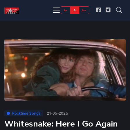
A-
A
A+
Rocktime Songs
21-05-2026
Whitesnake: Here I Go Again