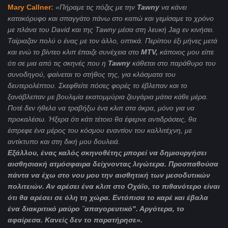
Mary
Callner
:
«Πήραμε τις πόζες με την
Tawny
να κάνει
κατακόρυφο και σπαγγάτο πάνω στο καπώ και γεμίσαμε το χρόνο
με πλάνα του
David
και της
Tawny
μέσα στη λευκή
Jag
εν κινήσει.
Ταίριαζαν πολύ ο ένας με τον άλλο, οπτικά. Περίπου έξι μήνες μετά
και ενώ το βίντεο κλιπ έπαιζε συνέχεια στο
MTV
,
κάποιος μου είπε
ότι σε μια από τις σκηνές που η
Tawny
κάθεται στο παράθυρο του
συνοδηγού, φαίνεται το στήθος της, για κλάσματα του
δευτερολέπτου. Σκεφθείτε πόσες φορές το έβλεπαν και το
ξανάβλεπαν με βουλιμία εκατομμύρια ζευγάρια μάτια κάθε μέρα.
Ποτέ δεν ήθελα να τραβήξω ένα κλιπ στα άκρα, μόνο για να
προκαλέσω. Ήξερα ότι κάτι τέτοιο θα έφερνε αντιδράσεις, θα
έστρεφε ένα μέρος του κόσμου εναντίον του καλλιτέχνη, με
αντίκτυπο και στη δική μου δουλειά.
Εξάλλου, ένας καλός σκηνοθέτης μπορεί να δημιουργήσει
αισθησιακή ατμόσφαιρα δείχνοντας λιγώτερα.
Προσπαθούσα
πάντα να έχω στο νου μου την αισθητική των μεσοδυτικών
πολιτειών. Αν αρέσει ένα κλιπ στο Οχάϊο, το πιθανότερο είναι
ότι θα αρέσει σε όλη τη χώρα. Εντόπισα το καρέ και έβαλα
ένα διακριτικό μαύρο ¨απαγορευτικό". Αργότερα, το
αφαίρεσα. Κανείς δεν το παρατήρησε».