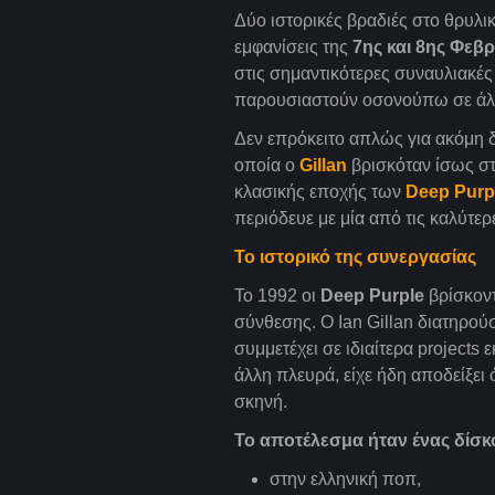
Δύο ιστορικές βραδιές στο θρυλι
εμφανίσεις της
7ης και 8ης Φεβ
στις σημαντικότερες συναυλιακές 
παρουσιαστούν οσονούπω σε άλ
Δεν επρόκειτο απλώς για ακόμη δ
οποία ο
Gillan
βρισκόταν ίσως σ
κλασικής εποχής των
Deep Purp
περιόδευε με μία από τις καλύτ
Το ιστορικό της συνεργασίας
Το 1992 οι
Deep Purple
βρίσκοντ
σύνθεσης. Ο Ian Gillan διατηρού
συμμετέχει σε ιδιαίτερα projects
άλλη πλευρά, είχε ήδη αποδείξει 
σκηνή.
Το αποτέλεσμα ήταν ένας δίσκ
στην ελληνική ποπ,