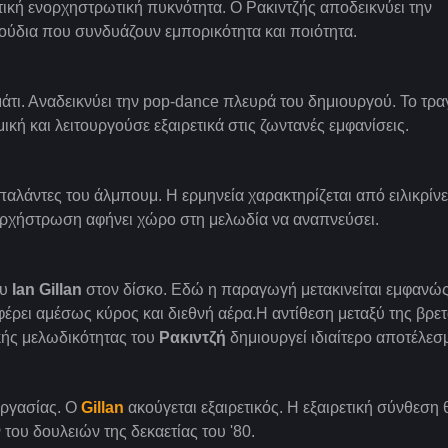
τική ενορχηστρωτική πυκνότητα. Ο Ρακιντζής αποδεικνύει την
γούδια που συνδυάζουν εμπορικότητα και ποιότητα.
άτι. Αναδεικνύει την pop-dance πλευρά του δημιουργού. Το τρα
ική και λειτουργούσε εξαιρετικά στις ζωντανές εμφανίσεις.
παλάντες του άλμπουμ. Η ερμηνεία χαρακτηρίζεται από ειλικρίνε
ορχήστρωση αφήνει χώρο στη μελωδία να αναπνεύσει.
ου
Ian Gillan
στον δίσκο. Εδώ η παραγωγή μετακινείται εμφανώ
έρει αμέσως κύρος και διεθνή αέρα.Η αντίθεση μεταξύ της βρετ
ακής μελωδικότητας του
Ρακιντζή
δημιουργεί ιδιαίτερο αποτέλεσ
εργασίας. Ο
Gillan
ακούγεται εξαιρετικός. Η εξαιρετική σύνθεση 
ου δουλειών της δεκαετίας του '80.