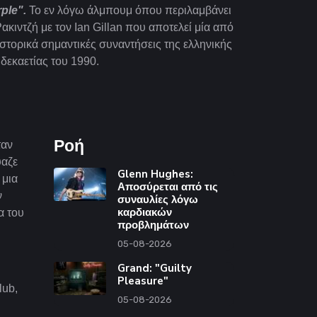
ple".
Το εν λόγω άλμπουμ όπου περιλαμβάνει
κιντζή με τον Ian Gillan που αποτελεί μία από
ιστορικά σημαντικές συναντήσεις της ελληνικής
δεκαετίας του 1990.
Ροή
ταν
ύαζε
Glenn Hughes:
 μια
Αποσύρεται από τις
ν
συναυλίες λόγω
καρδιακών
α του
προβλημάτων
05-08-2026
Grand: "Guilty
Pleasure"
lub
,
05-08-2026