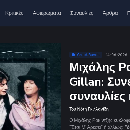
Κριτικές
Αφιερώματα
Συναυλίες
Άρθρα
Π
Greek Bands
14-06-2026
Μιχάλης Ρα
Gillan: Συ
συναυλίες 
Του
Νότη Γκιλλανίδη
O Μιχάλης Ρακιντζής κυκλοφό
"
Ἐ
τσι Μ' Αρέσει" ή αλλιώς:
"ό