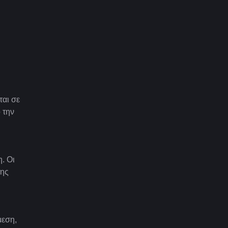
ται σε
 την
. Οι
της
μεση,