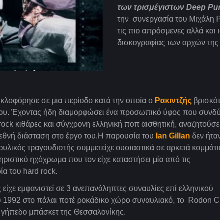
των τρισμέγιστων Deep Pur
την συνεργασία του Μιχάλη Ρα
τις πιο απρόσμενες αλλά και 
δισκογραφίας των αρχών της 
κλοφόρησε σε μια περίοδο κατά την οποία ο
Ρακιντζής
βρισκό
 του. Έχοντας ήδη διαμορφώσει ένα προσωπικό ύφος που συνδ
 rock κιθάρες και σύγχρονη ελληνική ποπ αισθητική, αναζητούσε
εθνή διάσταση στο έργο του.
Η παρουσία του
Ian Gillan
δεν ήτα
υλικός τραγουδιστής συμμετείχε ουσιαστικά σε αρκετά κομμάτι
ριστικό ηχόχρωμα που τον είχε καταστήσει μία από τις
α του hard rock.
 είχε εμφανιστεί σε 3 ανεπανάληπτες συναυλίες επί ελληνικού
υ 1992 στο πάλαι ποτέ ροκάδικο χώρο συναυλιακό, το
Rodon
C
ό γήπεδο μπάσκετ της Θεσσαλονίκης.