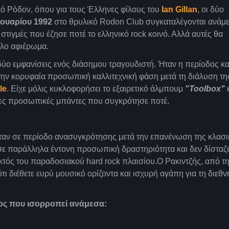
κό Ρόδον, όπου για τους Έλληνες φίλους του
Ian Gillan
, οι δύο
ρουαρίου 1992
στο θρυλικό Rodon Club συγκαταλέγονται ανάμ
στιγμές που έζησε ποτέ το ελληνικό rock κοινό. Αλλά αυτές θα
λο αφιέρωμα.
ύο εμφανίσεις ενός διάσημου τραγουδιστή. Ήταν η περίοδος κα
την κορυφαία προσωπική καλλιτεχνική φάση μετά τη διάλυση τη
le
. Είχε μόλις κυκλοφορήσει το εξαιρετικό άλμπουμ
"Toolbox"
ερες προσωπικές μπάντες που συγκρότησε ποτέ.
αν σε περίοδο ανασυγκρότησης μετά την επανένωση της κλασι
σε παράλληλα έντονη προσωπική δραστηριότητα και δεν δίσταζ
 εκτός του παραδοσιακού hard rock πλαισίου.Ο Ρακιντζής, από τ
ότι διέθετε ευρύ μουσικό ορίζοντα και ισχυρή αγάπη για τη διεθν
ος που ισορροπεί ανάμεσα: