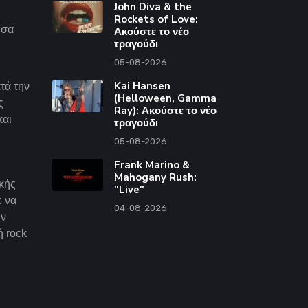
John Diva & the
Rockets of Love:
εσα
Ακούστε το νέο
τραγούδι
05-08-2026
Kai Hansen
τά την
(Helloween, Gamma
ς
Ray): Ακούστε το νέο
και
τραγούδι
05-08-2026
Frank Marino &
Mahogany Rush:
κής
"Live"
ε να
04-08-2026
ην
ή rock