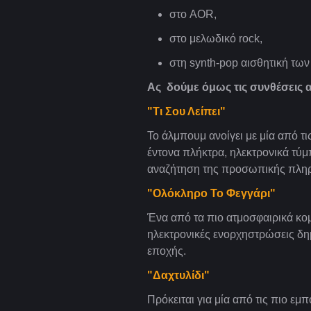
στο AOR,
στο μελωδικό rock,
στη synth-pop αισθητική τω
Ας δούμε όμως τις συνθέσεις 
"Τι Σου Λείπει"
Το άλμπουμ ανοίγει με μία από τ
έντονα πλήκτρα, ηλεκτρονικά τύμ
αναζήτηση της προσωπικής πληρότ
"Ολόκληρο Το Φεγγάρι"
Ένα από τα πιο ατμοσφαιρικά κομ
ηλεκτρονικές ενορχηστρώσεις δη
εποχής.
"Δαχτυλίδι"
Πρόκειται για μία από τις πιο εμ