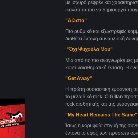
με ισχυρό ρεφρέν και χαρακτηρισ
ικανότητά του να δημιουργεί τρα
"Δώστα"
Πιο ρυθμικό και εξωστρεφές κομμ
διαθέτει έντονη συναυλιακή δυναμ
"Όχι Ψυχούλα Μου"
Μία από τις πιο αναγνωρίσιμες μ
καισυναισθηματική ένταση. Η εν
"Get Away"
Η πρώτη ουσιαστική εμφάνιση τ
το μελωδικό rock. Ο
Gillan π
ροσφ
rock αισθητικής και της μεσογει
"My Heart Remains The Same"
Ίσως η κορυφαία στιγμή της συν
έντονα το ύφος των προσωπικών τ