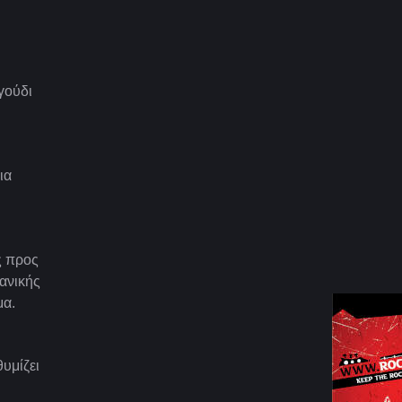
γούδι
ια
ς προς
ανικής
μα.
θυμίζει