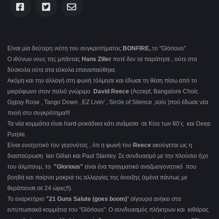
Είναι μία δεύτερη νιότη του συγκροτήματος
BONFIRE,
το "Glörious".
Ο ιθύνων νους της μπάντας
Hans Ziller
ποτέ δεν τα παράτησε , ούτε στα
δύσκολα ούτε στα εύκολα επαναπαύθηκε.
Aκόμη και την αλλαγή στη φωνή τόλμησε και έδωσε τη θέση πίσω από το
μικρόφωνο στον παλιό γνώριμο
David Reece
(Accept, Bangalore Choir,
Gypsy Rose , Tango Down , EZ Livin' , Sircle of Silence ,solo )πού έδωσε νέα
πνοή στο συγκρότημα!!!
Τα νέα κομμάτια είναι hard-ροκάδικα κάτι ανάμεσα σε Kiss των 80’ς και Deep
Purple.
Είναι ενισχυτικό του γεγονότος , ότι η φωνή του
Reece
ακούγεται ως η
διασταύρωση Ian Gillan και Paul Stanley. Σε συνδυασμό με την πλούσιο ήχο
του άλμπουμ, το
"Glorious"
είναι ένα πραγματικό αναζωογονητικό που
βοηθά και παίρνει μακριά τις αλλεργίες της άνοιξης (εμένα πάντως με
θεράπευσε σε 24 ώρες!!).
Το εναρκτήριο
"21 Guns Salute (goes boom)
" σίγουρα ανήκει στα
εντυπωσιακά κομμάτια του "Glörious". Ο συνδυασμός πλήκτρων και κιθάρας