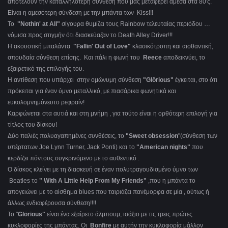
αποτελούν την καταλληλότερη σύνθεση που μας μεταφέρει άμεσα στα 80'ς.
Είναι η αμεσότερη σύνδεση με την μπάντα των Kiss!!!
Το
"Nothin' at Αll"
σίγουρα θυμίζει τους Rainbow τελευταίας περιόδου …
νόμισα προς στιγμήν ότι διασκεύαζαν το Death Alley Driver!!!
Η ακουστική μπαλάντα
"Fallin' Out of Love"
κλασικότροπη και αισθαντική,
σπουδαία σύνθεση επίσης. Και πάλι η φωνή του
Reece
αποδεικνύει, το
εξαιρετικό της επιλογής του.
Η αντίθεση που υπάρχει στην ομώνυμη σύνθεση
"Glörious"
έγκειται, στο ότι
πρόκειται για έναν ύμνο μεταλλικό, με πιασάρικα φωνητικά και
ευκολομνημόνευτο ρεφραίν!
Καρφώνεται στα αυτιά και στη μνήμη , για τούτο είναι η ορθότερη επιλογή για
τίτλος του δίσκου!
Δύο παλιές πολυαγαπημένες συνθέσεις, το
"Sweet obsession
"(σύνθεση των
υπέρτατων Joe Lynn Turner, Jack Ponti) και το
"American nights"
που
κερδίζει πόντους συγκρινόμενο με το αυθεντικό .
Ο δίσκος κλείνει με τη διασκευή σε έναν πολυτραγουδισμένο ύμνο των
Beatles το
" With A Little Help From My Friends"
,που η μπάντα το
απογειώνει με το αίσθημα blues που ταιριάζει πανέμορφα σε μία , ούτως ή
άλλως ενδιαφέρουσα σύνθεση!!!!
Το "
Glörious"
είναι ένα εξαίρετο άλμπουμ, ισάξιο με τις τρεις πρώτες
κυκλοφορίες της μπάντας. Οι
Bonfire
με αυτήν την κυκλοφορία μάλλον