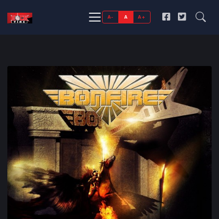
A-
A
A+