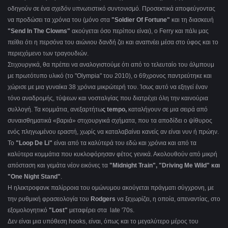
οδηγούν σε ένα σχεδόν υπνωτιστικό συντονισμό.
Προσεκτικά αποφεύγοντας
να προδώσει τα χρόνια του (μόνο στα
"Soldier Of Fortune"
και τη διασκευή
"Send In The Clowns"
ακούγεται όσο περίπου είναι), ο Ferry
και πάλι μας
πείθει ότι η περσόνα του αιώνιου δανδή ζει και αναπνέει μέσα στο ύφος και το
περιεχόμενο των τραγουδιών.
Στιχουργικά, θα πρέπει να αναλογιστούμε ότι από το τελευταίο του άλμπουμ
με πρωτότυπο υλικό (το "
Olympia
" του 2010), ο 69χρονος παντρεύτηκε και
χώρισε με μια γυναίκα 38 χρόνια μικρώτερή του. Ίσως αυτό να εξηγεί έναν
τόνο αναδρομής, τύψεων και νοσταλγίας που διατρέχει όλη την καινούρια
συλλογή. Τα κομμάτια, ανεξαρτήτω
ς
tempo,
καταλήγουν σε μια σειρά από
συναισθηματικά «βαριά» στιχουργικά σχήματα, που τα αποδίδει ο ψίθυρος
ενός πληγωμένου εραστή, χωρίς να καταλαβαίνει κανείς αν είναι νυν ή πρώην.
Το
"Loop De Li"
είναι από τα καλύτερά του εδώ και χρόνια και από τα
καλύτερα κομμάτια που κυκλοφόρησαν φέτος γενικά. Ακολουθούν από μικρή
απόσταση και γεμάτα νέον εικόνες τα
"Midnight Train", "Driving Me Wild" και
"One Night Stand"
.
Η ηλεκτροφανκ παλίρροια του ομώνυμου ακούγεται πράγματι σύγχρονη, με
την ρυθμική φρασεολογία του
Rodgers
να ξεχωρίζει, η οποία, απεναντίας, στο
εξομολογητικό
"Lost"
μεταφέρει στα late '70s.
Δεν είναι μια υπόθεση hooks, είναι, όπως και το μεγαλύτερο μέρος του