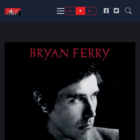
A-
A
A+