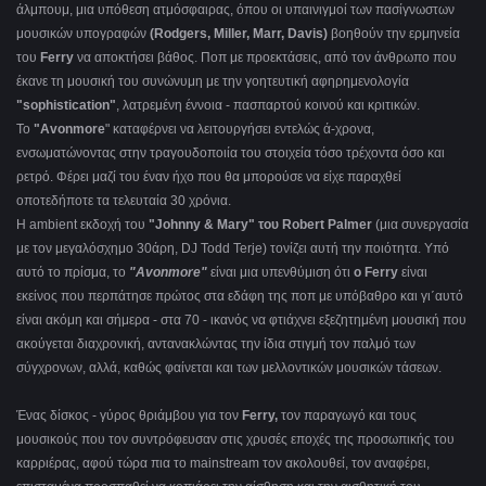
άλμπουμ, μια υπόθεση ατμόσφαιρας, όπου οι υπαινιγμοί των πασίγνωστων
μουσικών υπογραφών
(Rodgers, Miller, Marr, Davis)
βοηθούν την ερμηνεία
του
Ferry
να αποκτήσει βάθος. Ποπ με προεκτάσεις, από τον άνθρωπο που
έκανε τη μουσική του συνώνυμη με την γοητευτική αφηρημενολογία
"sophistication"
, λατρεμένη έννοια - πασπαρτού κοινού και κριτικών.
Το
"Avonmore
" καταφέρνει να λειτουργήσει εντελώς ά-χρονα,
ενσωματώνοντας στην τραγουδοποιία του στοιχεία τόσο τρέχοντα όσο και
ρετρό. Φέρει μαζί του έναν ήχο που θα μπορούσε να είχε παραχθεί
οποτεδήποτε τα τελευταία 30 χρόνια.
Η ambient εκδοχή του
"Johnny & Mary" του Robert Palmer
(μια συνεργασία
με τον μεγαλόσχημο 30άρη, DJ Todd Terje) τονίζει αυτή την ποιότητα. Υπό
αυτό το πρίσμα, το
"Avonmore"
είναι μια υπενθύμιση ότι
ο Ferry
είναι
εκείνος που περπάτησε πρώτος στα εδάφη της ποπ με υπόβαθρο και γι΄αυτό
είναι ακόμη και σήμερα - στα 70 - ικανός να φτιάχνει εξεζητημένη μουσική που
ακούγεται διαχρονική, αντανακλώντας την ίδια στιγμή τον παλμό των
σύγχρονων, αλλά, καθώς φαίνεται και των μελλοντικών μουσικών τάσεων.
Ένας δίσκος - γύρος θριάμβου για τον
Ferry
,
τον παραγωγό και τους
μουσικούς που τον συντρόφευσαν στις χρυσές εποχές της προσωπικής του
καρριέρας, αφού τώρα πια το
mainstream
τον ακολουθεί, τον αναφέρει,