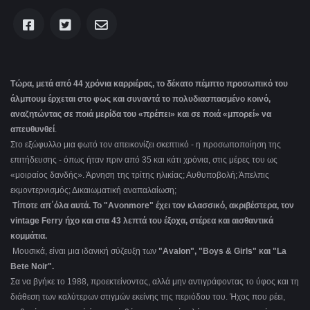
Τώρα, μετά από 44 χρόνια καρριέρας, το δέκατο πέμπτο προσωπικό του
άλμπουμ έρχεται στο φως και συναντά το πολυδιασπασμένο κοινό,
αναζητώντας σε ποιά μερίδα του «πρέπει» και σε ποιά «μπορεί» να
απευθυνθεί
.
Στο εξώφυλλο μια φωτό τον απεικονίζει σκεπτικό - η προσωποποίηση της
επιτήδευσης - όπως ήταν πριν από 35 και κάτι χρόνια, στις μέρες του ως
«μοιραίος δανδής». Άρνηση της τρίτης ηλικίας; Αυθυποβολή; Άπελπις
εκμοντερνισμός; Δικαιωματική αναπαλαίωση;
Τίποτε απ΄όλα αυτά. Το "
Avonmore
" έχει τον κλασσικό, ακριβέστερα, τον
vintage Ferry ήχο και στα 43 λεπτά του έξοχα, στέρεα και αισθαντικά
κομμάτια.
Μουσικά, είναι μια ιδανική σύζευξη των
"
Avalon
", "
Boys & Girls" και "La
Bete Noir
".
Σα να βγήκε το 1988, προεκτείνοντας, αλλά μην αντιγράφοντας το ύφος και τη
διάθεση των καλύτερων στιγμών εκείνης της περιόδου του. Ήχος που ρέει,