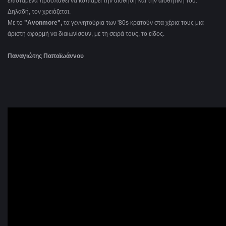
επισταμένα προσπαθεί να κοπιάρει την αίσθηση και την αισθητική του.
Δηλαδή, τον χρειάζεται.
Με το
"Avonmore
",
τα γεννητούρια των '80
s κρατούν στα χέρια τους μια
άριστη αφορμή να διαιωνίσουν, με τη σειρά τους, το είδος.
Παναγιώτης Παπαϊωάννου