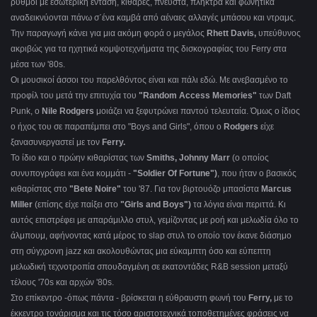
ρυθμοί με εσωτερική ένταση, κιθάρες, πνευστά, πλήκτρα και φωνητικά
αναδεικνύονται πάνω σ΄ένα καμβά από αέναες αλλαγές μπάσου και ντραμς.
Την παραγωγή κάνει για μια ακόμη φορά ο μεγάλος
Rhett Davis,
υπεύθυνος
ακριβώς για τα ηχητικά κομψοτεχνήματα της δισκογραφίας του Ferry
στα
μέσα των '80
s.
Οι μουσικοί άσσοι του παρελθόντος είναι και πάλι εδώ. Με ανεβασμένο το
προφίλ του μετά την επιτυχία του
"Random
Access
Memories"
των Daft
Punk, ο
Nile Rodgers
μοιάζει να ξεφυτρώνει παντού τελευταία. Όμως ο ίδιος
ο ήχος του σε παραπέμπει στο "
Boys and Girls", όπου o
Rodgers
είχε
ξανασυνεργαστεί με τον
Ferry.
Το ίδιο και ο πρώην κιθαρίστας των
Smiths
, Johnny Marr
(ο οποίος
συνυπογράφει και ένα κομμάτι -
"Soldier Of Fortune")
, που ήταν ο βασικός
κιθαρίστας στο
"Bete
Noire
"
του '87. Για τον βιρτουόζο μπασίστα
Marcus
Miller
(επίσης είχε παίξει στο
"Girls and Boys"
)
τα λόγια είναι περιττά. Κι
αυτός επιστρέφει με απαράμιλλο στυλ, γεμίζοντας με ροή και μελωδία όλο το
άλμπουμ, αφήνοντας κατά μέρος το
slap
στυλ το οποίο τον έκανε διάσημο
στη σύγχρονη
jazz
και ακολουθώντας μια εύκαμπτη όσο και εύπεπτη
μελωδική τεχνοτροπία σπουδαγμένη σε εκατοντάδες
R&B session μεταξύ
τέλους '70s και αρχών '80s.
Στο επίκεντρο -όπως πάντα - βρίσκεται η εύθραυστη φωνή του
Ferry
,
με το
έκκεντρο τονάρισμα και τις τόσο αριστοτεχνικά τοποθετημένες φράσεις να