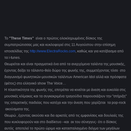
Το
"These Times"
είναι ο πρώτος ολοκληρωμένος δίσκος της
συμπατριώτισσας μας και κυκλοφορεί στις 11 Αυγούστου στην επίσημη
ιστοσελίδας της
http://www.ElectraRocks.com
, καθώς και για κατέβασμα από
τα i-tunes.
Θεωρείται και είναι πραγματικά ένα από τα ανερχόμενα ταλέντα της μουσικής,
έχοντας δείξει το τάλαντο-θείο δώρο της φωνής της, συμμετέχοντας τόσο στο
διαγωνισμό φωνητικών-μουσικών ταλέντων American Idol αλλά και πρόσφατα
(φέτος) στο ελληνικό show The Voice…
Η πλαστικότητα της φωνής της, επιτρέπει να κινείται με άνεση και ευκολία στις
μουσικές κλίμακες και τα συγκεκριμένα τραγούδια παρουσιάζουν την "στήριξη"
της οπερετικής παιδείας που κατέχει και την άνεση που χειρίζεται τα pop-rock
ακούσματα της.
Θεωρώ , έχοντας ακούσει και δει αρκετές από τις εμφανίσεις και δουλειές της
που κυκλοφορούν και στο διαδίκτυο –και εκ του σύνεγγυς- ότι ο δίσκος
αυτός αποτελεί το πρώτο ώριμο και κατασταλαγμένο δείγμα των μεγάλων