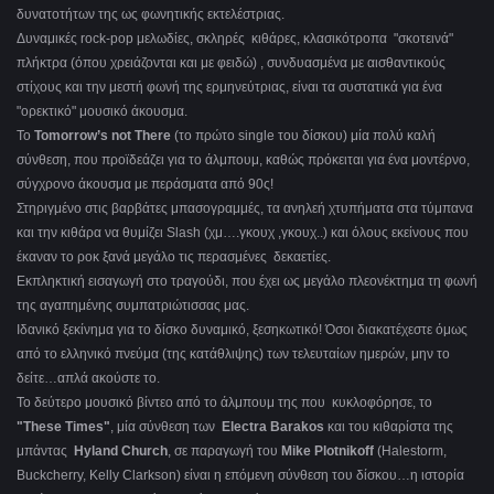
δυνατοτήτων της ως φωνητικής εκτελέστριας.
Δυναμικές rock-pop μελωδίες, σκληρές κιθάρες, κλασικότροπα "σκοτεινά"
πλήκτρα (όπου χρειάζονται και με φειδώ) , συνδυασμένα με αισθαντικούς
στίχους και την μεστή φωνή της ερμηνεύτριας, είναι τα συστατικά για ένα
"ορεκτικό" μουσικό άκουσμα.
Το
Tomorrow’s not There
(το πρώτο single του δίσκου) μία πολύ καλή
σύνθεση, που προϊδεάζει για το άλμπουμ, καθώς πρόκειται για ένα μοντέρνο,
σύγχρονο άκουσμα με περάσματα από 90ς!
Στηριγμένο στις βαρβάτες μπασογραμμές, τα ανηλεή χτυπήματα στα τύμπανα
και την κιθάρα να θυμίζει Slash (χμ….γκουχ ,γκουχ..) και όλους εκείνους που
έκαναν το ροκ ξανά μεγάλο τις περασμένες δεκαετίες.
Εκπληκτική εισαγωγή στο τραγούδι, που έχει ως μεγάλο πλεονέκτημα τη φωνή
της αγαπημένης συμπατριώτισσας μας.
Ιδανικό ξεκίνημα για το δίσκο δυναμικό, ξεσηκωτικό! Όσοι διακατέχεστε όμως
από το ελληνικό πνεύμα (της κατάθλιψης) των τελευταίων ημερών, μην το
δείτε…απλά ακούστε το.
Το δεύτερο μουσικό βίντεο από το άλμπουμ της που κυκλοφόρησε, το
"These Times"
, μία σύνθεση των
Electra Barakos
και του κιθαρίστα της
μπάντας
Hyland Church
, σε παραγωγή του
Mike Plotnikoff
(Halestorm,
Buckcherry, Kelly Clarkson) είναι η επόμενη σύνθεση του δίσκου…η ιστορία