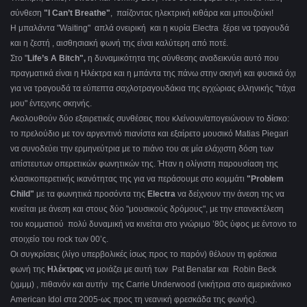
σύνθεση
"I Can’t Breathe"
, παίζοντας ηλεκτρική κιθάρα και μπουζούκι!
Η μπαλάντα "Waiting" απλά ονειρική και η κυρία Electra ξέρει να τραγουδά
και η ζεστή , αισθησιακή φωνή της είναι καλύτερη από ποτέ.
Στο "
Life’s A Bitch",
η δυναμικότητα της σύνθεσης αναδεικνύει αυτό που
πραγματικά είναι η Ηλέκτρα και η μπάντα της πάνω στην σκηνή και φυσικά όχι
για να τραγουδά τα εύπεπτα σαχλοτραγουδάκια της εγχώριας ελληνικής "τάχα
μου" έντεχνης σκηνής.
Ακολουθούν δύο εξαιρετικές συνθέσεις που κλείνουν/απογειώνουν το δίσκο:
το πρελούδιο με τον αργεντινό πιανίστα και εξαίρετο μουσικό Matias Piegari
να συνοδεύει την ερμηνεύτρια με το πιάνο του σε μία ελάχιστη δόση των
απίστευτων οπερετικών φωνητικών της. Ήταν η ολίγιστη παρουσίαση της
κλασικοπερετικής ικανότητας της για να περάσουμε στο κομμάτι
"Problem
Child"
με τα φωνητικά προσόντα της
Electra
να δείχνουν την άνεση της να
κινείται με άνεση και στους δύο "μουσικούς δρόμους", με την επανεκτέλεση
του κομματιού πολύ δυναμική να κινείται στο γνώριμο ’80ς ύφος με έντονο το
στοιχείο του rock των 00’ς.
Οι συγκρίσεις (λίγο υπερβολικές ίσως προς το παρόν) θέλουν τη φρέσκια
φωνή της
Ηλέκτρας
να μοιάζει με αυτή των Pat Benatar και Robin Beck
(χμμμ) , πιθανόν και αυτήν της Carrie Underwood (νικήτρια στο αμερικάνικο
American Idol στα 2005-ως προς τη νεανική φρεσκάδα της φωνής).