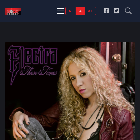
A-
A
A+