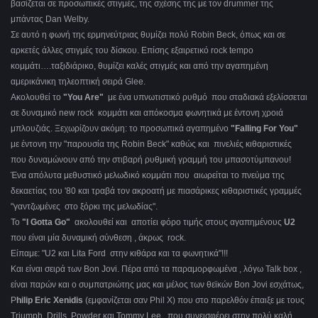
βασίζεται σε προσωπικές στιγμές, της σχέσης της με τον drummer της
μπάντας Dan Welby.
Σε αυτό η φωνή της ερμηνεύτριας θυμίζει πολύ Robin Beck, όπως και σε
αρκετές άλλες στιγμές του δίσκου. Επίσης εξαιρετικό rock tempo
κομμάτι….ταξιδιάρικο, θυμίζει καλές στιγμές και από την αγαπημένη
αμερικάνικη τηλεοπτική σειρά Glee.
Ακολουθεί το
"You Are"
με ένα υπνωτιστικό ρυθμό που σταδιακά εξελίσσεται
σε δυναμικό new rock κομμάτι και απόκοσμα φωνητικά με έντονη χροιά
μπλουζιάς. Ξεχωρίζουν ακόμη: το προσωπικά αγαπημένο
"Falling For You"
με έντονη την "παρουσία της Robin Beck" καθώς και πινελιές κιθαριστικές
που δυναμώνουν από την στιβαρή ρυθμική γραμμή του μπασοτύμπανου!
Ένα απόλυτα μεθυστικό μελωδικό κομμάτι που αιωρείται το πνεύμα της
δεκαετίας του '80 και τραβά τον ακροατή με πιασάρικες κιθαριστικές γραμμές
"γαντζωμένες στο ξόρκι της μελωδίας".
Το
"I Gotta Go"
ακολουθεί και αποτίει φόρο τιμής στους αγαπημένους
U2
που είναι μία δυναμική σύνθεση , άκρως rock.
Είπαμε: "U2 και Lita Ford στην κιθάρα και τα φωνητικά"!!!
Και είναι σειρά των Bon Jovi. Πέρα από τα παραμορφωμένα , λόγω Talk box ,
είναι παρών και ο συμπατριώτης μας και μέλος των θεϊκών Bon Jovi εσχάτως,
P
hilip Eric Xenidis
(εμφανίζεται σαν Phil X) που στο παρελθόν έπαιξε με τους
Triumph, Drills, Powder και Tommy Lee, που συνεισφέρει στην πολύ καλή