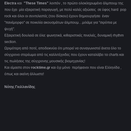
Electra
και
"These Times"
λοιπόν , το πρώτο ολοκληρωμένο άλμπουμ της
που έχει μία εξαιρετική παραγωγή, με πολύ καλές αξιώσεις σε ύφος hard pop
rock και όλοι οι συντελεστές (του δίσκου) έχουν δημιουργήσει έναν
"πανέμορφο" σε ποικιλία ακουσμάτων άλμπουμ…μιλάμε για "σιρόπια με
ψυχή".
Εξαιρετική δουλειά σε όλα: φωνητικά, κιθαριστικές πινελιές, δυναμική rhythm
section.
Ωριμότερη από ποτέ, αποδεικνύει ότι μπορεί να συναγωνιστεί άνετα όλο το
σύγχρονο στερέωμα από τις καλλιτέχνιδες που έχουν καταλάβει τα charts και
τις πωλήσεις της σύγχρονης μουσικής βιομηχανίας!
Και είμαστε στον
rocktime.gr
και όχι μόνο περήφανοι που είναι Ελληνίδα ,
όπως και εκείνη άλλωστε!
Νότης Γκιλλανίδης