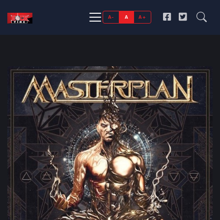
A-
A
A+