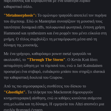
παρελθόντος και κορυφώνεται με ένα ιδιαίτερα λυρικό
κιθαριστικό σόλο.
"
Metalmorphosis
":
Το ομώνυμο τραγούδι αποτελεί τον πυρήνα
του άλμπουμ. Εδώ οι
Masterplan
συνοψίζουν τη μουσική τους
ταυτότητα: δυναμικά
riffs
, πολυφωνικά φωνητικά, έντονη χρήση
Hammond
και
synthesizers
και ένα ρεφρέν που μένει εύκολα στη
μνήμη. Ο τίτλος συμβολίζει τη μεταμόρφωση μέσα από τη
δύναμη της μουσικής.
Με ένα γρήγορο, καθαρόαιμο
power metal
τραγούδι να
ακολουθεί, το
"
Through The Storm
"
. Ο
Kevin Kott
δίνει
ασταμάτητη ώθηση με τα τύμπανά του, ενώ ο
Jari Kainulainen
προσφέρει ένα στιβαρό, ευδιάκριτο μπάσο που στηρίζει ιδανικά
την κιθαριστική δουλειά του
Grapow
.
Από τις πιο ατμοσφαιρικές συνθέσεις του δίσκου το
"
Ghostlight
".
Τα πλήκτρα του
Mackenrott
δημιουργούν
κινηματογραφική αίσθηση, ενώ οι κιθάρες κινούνται ανάμεσα
στη μελωδία και τη δύναμη. Η ερμηνεία του
Altzi
αποπνέει μια
σχεδόν θεατρική ένταση.