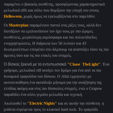
παραμένει ο βασικός συνθέτης, προσφέροντας χαρακτηριστικά
μελωδικά
riffs
και σόλο που θυμίζουν την εποχή του στους
Helloween
,
χωρίς όμως να εγκλωβίζονται στο παρελθόν.
Οι
Masterplan
παραμένουν πιστοί στις ρίζες τους, αλλά δεν
διστάζουν να εμπλουτίσουν τον ήχο τους με πιο ώριμες
συνθέσεις, μεγαλύτερη ατμόσφαιρα και πιο πολυεπίπεδες
ενορχηστρώσεις. Η διάρκεια των 50 λεπτών και 43
δευτερολέπτων επιτρέπει στο άλμπουμ να αναπτύξει τόσο τις πιο
άμεσες όσο και τις πιο επικές του στιγμές.
Ο δίσκος ξεκινά με το εντυπωσιακό
"
Chase TheLight
"
. Ένα
γρήγορο, μελωδικό
riff
ανοίγει τον δρόμο για ένα από τα πιο
δυναμικά τραγούδια του δίσκου. Ο
Altzi
ερμηνεύει με
αυτοπεποίθηση ένα αισιόδοξο μήνυμα για την αναζήτηση της
ελπίδας ακόμη και στις πιο δύσκολες στιγμές, ενώ ο
Grapow
παραδίδει ένα σόλο γεμάτο μελωδία και τεχνική.
Ακολουθεί το
"
Electric Nights
"
και σε αυτήν την σύνθεση η
μπάντα στρέφεται προς το κλασικό
hard rock
. Το τραγούδι