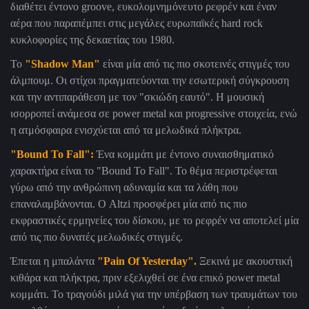
διαθέτει έντονο
groove
, ευκολομνημόνευτο ρεφρέν και έναν
αέρα που παραπέμπει στις μεγάλες ευρωπαϊκές
hard rock
κυκλοφορίες της δεκαετίας του 1980.
Το
"
Shadow Man
"
είναι μία από τις πιο σκοτεινές στιγμές του
άλμπουμ. Οι στίχοι πραγματεύονται την εσωτερική σύγκρουση
και την αντιπαράθεση με τον "σκιώδη εαυτό". Η μουσική
ισορροπεί ανάμεσα σε
power metal
και
progressive
στοιχεία, ενώ
η ατμόσφαιρα ενισχύεται από τα μελωδικά πλήκτρα.
"
Bound To Fall
":
Ένα κομμάτι με έντονο συναισθηματικό
χαρακτήρα είναι το "
Bound To Fall
". Το θέμα περιστρέφεται
γύρω από την ανθρώπινη αδυναμία και τα λάθη που
επαναλαμβάνονται. Ο
Altzi
προσφέρει μία από τις πιο
εκφραστικές ερμηνείες του δίσκου, με το ρεφρέν να αποτελεί μία
από τις πιο δυνατές μελωδικές στιγμές.
Έπεται η μπαλάντα
"
Pain Of Yesterday
".
Ξεκινά με ακουστική
κιθάρα και πλήκτρα, πριν εξελιχθεί σε ένα επικό
power metal
κομμάτι. Το τραγούδι μιλά για την υπέρβαση των τραυμάτων του