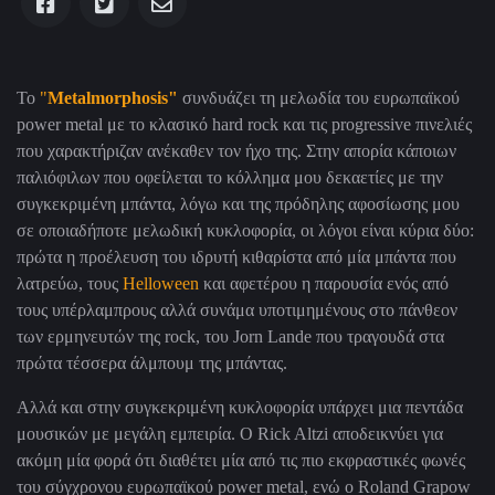
Το
"
Metalmorphosis"
συνδυάζει τη μελωδία του ευρωπαϊκού
power metal
με το κλασικό
hard rock
και τις
progressive
πινελιές
που χαρακτήριζαν ανέκαθεν τον ήχο της. Στην απορία κάποιων
παλιόφιλων που οφείλεται το κόλλημα μου δεκαετίες με την
συγκεκριμένη μπάντα, λόγω και της πρόδηλης αφοσίωσης μου
σε οποιαδήποτε μελωδική κυκλοφορία, οι λόγοι είναι κύρια δύο:
πρώτα η προέλευση του ιδρυτή κιθαρίστα από μία μπάντα που
λατρεύω, τους
Helloween
και αφετέρου η παρουσία ενός από
τους υπέρλαμπρους αλλά συνάμα υποτιμημένους στο πάνθεον
των ερμηνευτών της
rock
, του
Jorn Lande
που τραγουδά στα
πρώτα τέσσερα άλμπουμ της μπάντας.
Αλλά και στην συγκεκριμένη κυκλοφορία υπάρχει μια πεντάδα
μουσικών με μεγάλη εμπειρία. Ο
Rick Altzi
αποδεικνύει για
ακόμη μία φορά ότι διαθέτει μία από τις πιο εκφραστικές φωνές
του σύγχρονου ευρωπαϊκού
power metal
, ενώ ο
Roland Grapow