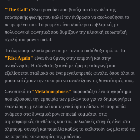
"
The Call
":
Ένα τραγούδι που βασίζεται στην ιδέα της
εσωτερικής φωνής που καλεί τον άνθρωπο να ακολουθήσει το
πεπρωμένο του. Το ρεφρέν είναι ιδιαίτερα επιβλητικό, με
πολυφωνικά φωνητικά που θυμίζουν την κλασική ευρωπαϊκή
σχολή του
power metal
.
Το άλμπουμ ολοκληρώνεται με τον πιο αισιόδοξο τρόπο. Το
"
Rise Again
"
είναι ένα ύμνος στην επιμονή και στην
αναγέννηση. Η σύνθεση ξεκινά με ήρεμη εισαγωγή και
εξελίσσεται σταδιακά σε ένα μεγαλοπρεπές φινάλε, όπου όλοι οι
μουσικοί έχουν την ευκαιρία να αναδείξουν τις δυνατότητές τους.
Συνοπτικά το
"
Metalmorphosis
"
παρουσιάζει ένα συγκρότημα
που αξιοποιεί την εμπειρία των μελών του για να δημιουργήσει
έναν ώριμο, μελωδικό και τεχνικά άρτιο δίσκο. Η ισορροπία
ανάμεσα στα δυναμικά
power metal
κομμάτια, στις
ατμοσφαιρικές συνθέσεις και στις μελωδικές στιγμές δίνει στο
άλμπουμ συνοχή και ποικιλία καθώς
το καθιστούν ως μία από τις
αξιοπρεπείς κυκλοφορίες της μπάντας.