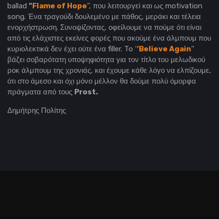
ballad
"
Flame of Hope
’’, που λειτουργεί και ως motivation
song. Ένα τραγούδι δουλεμένο με πάθος, μεράκι και τέλεια
ενορχήστρωση. Συνοψίζοντας, οφείλουμε να πούμε ότι είναι
από τις ελάχιστες εκείνες φορές που ακούμε ένα άλμπουμ που
κυριολεκτικά δεν έχει ούτε ένα filler. To ‘
’Believe Again
’’
βάζει σοβαρότατη υποψηφιότητα για τον τίτλο του μελωδικού
ροκ άλμπουμ της χρονιάς, και έχουμε κάθε λόγο να ελπίζουμε,
ότι στο άμεσο και όχι μόνο μέλλον θα δούμε πολύ όμορφα
πράγματα από τους
Prost.
Δημήτρης Πολίτης