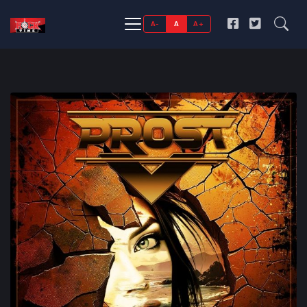
A-
A
A+