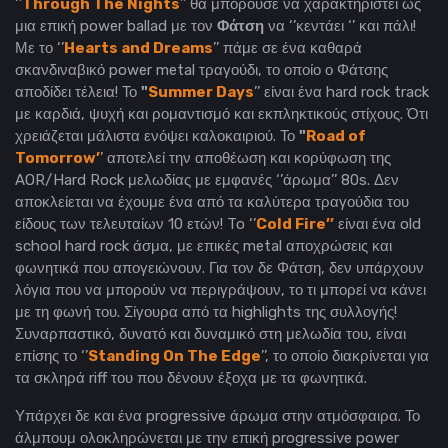
‘’
Through The Nights
’’ θα μπορούσε να χαρακτηριστεί ως
μια επική power ballad με τον
Φάτση
να ‘’κεντάει ‘’ και πάλι!
Με το ‘’
Hearts and Dreams
’’ πάμε σε ένα καθαρά
σκανδιναβικό power metal τραγούδι, το οποίο ο Φάτσης
αποδίδει τέλεια! Το
"
Summer Days
’’ είναι ένα hard rock track
με καρδιά, ψυχή και ρομαντισμό και εκπληκτικούς στίχους. Ότι
χρειάζεται μάλιστα ενόψει καλοκαιριού. Το
"
Road of
Tomorrow’
’ αποτελεί την αποθέωση και κορύφωση της
AOR/Hard Rock μελωδίας με εμφανές ‘’άρωμα’’ 80s. Δεν
αποκλείεται να έχουμε ένα από τα καλύτερα τραγούδια του
είδους των τελευταίων 10 ετών! To ‘’
Cold Fire’’
είναι ένα old
school hard rock άσμα, με επικές metal αποχρώσεις και
φωνητικά που απογειώνουν. Για τον δε Φάτση, δεν υπάρχουν
λόγια που να μπορούν να περιγράψουν, το τι μπορεί να κάνει
με τη φωνή του. Σίγουρα από τα highlights της συλλογής!
Συναρπαστικό, δυνατό και δυναμικό στη μελωδία του, είναι
επίσης το ‘’
Standing On The Edge
’’, το οποίο διακρίνεται για
τα σκληρά riff του που δένουν έξοχα με τα φωνητικά.
Υπάρχει δε και ένα progressive άρωμα στην ατμόσφαιρα. Το
άλμπουμ ολοκληρώνεται με την επική progressive power