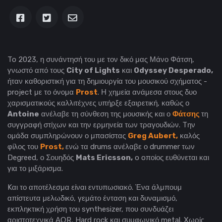
To 2023, η συνάντησή του με τον δικό μας Μάνο Φάτση,
γνωστό από τους
City of Lights
και
Odyssey Desperado,
ήταν καθοριστική για τη δημιουργία του μουσικού σχήματος -
project με το όνομα
Prost
. Η χημεία ανάμεσα στους δυο
χαρισματικούς καλλιτέχνες υπήρξε εξαιρετική, καθώς ο
Antoine
ανέλαβε τη σύνθεση της μουσικής και ο
Φάτσης
τη
συγγραφή στίχων και την ερμηνεία των τραγουδιών. Tην
ομάδα συμπληρώνουν ο μπασίστας
Greg Aubert,
καλός
φίλος του
Prost,
ενώ τα drums ανέλαβε ο drummer των
Degreed, ο Σουηδός
Mats Ericsson,
o oποίος ευθύνεται και
για το μιξάρισμα.
Kαι το αποτέλεσμα είναι εντυπωσιακό. Ένα άλμπουμ
απίστευτα μελωδικό, γεμάτο ένταση και δυναμισμό,
εκπληκτική χρήση του synthesizer, που συνδυάζει
αριστοτεχνικά ΑΟR, Hard rock και συμφωνικό metal. Xωρίς