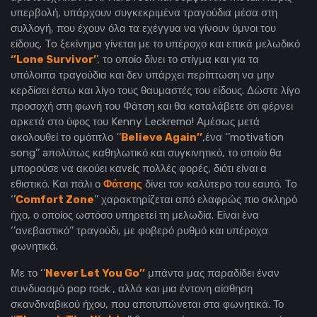
υπερβολή, υπάρχουν συγκεκριμένα τραγούδια μέσα στη
συλλογή, που έχουν όλα τα εχέγγυα να γίνουν ύμνοι του
είδους. To ξεκίνημα γίνεται με το υπέροχο και επικά μελωδικό
‘’Lone Survivor’
’, το οποίο δίνει το στίγμα και για τα
υπόλοιπα τραγούδια και δεν υπάρχει περίπτωση να μην
κερδίσει έστω και λίγο τους θαυμαστές του είδους. Δώστε λίγο
προσοχή στη φωνή του Φάτση και θα καταλάβετε ότι φέρνει
αρκετά στο ύφος του Kenny Leckremo! Aμέσως μετά
ακολουθεί το ομότιτλο ‘’
Believe Again’’
,ένα ‘’motivation
song’’ aπολύτως καθηλωτικό και συγκινητικό, το οποίο θα
μπορούσε να ακούει κανείς πολλές φορές, διότι είναι α
εθιστικό. Και πάλι ο
Φάτσης
δίνει τον καλύτερο του εαυτό. To
‘’
Comfort Zone
’’ χαρακτηρίζεται από ελαφρώς πιο σκληρό
ήχο, ο οποίος ωστόσο υπηρετεί τη μελωδία. Eίναι ένα
‘’ανεβαστικό’’ τραγούδι, με φοβερό ρυθμό και υπέροχα
φωνητικά.
Με το ‘’
Never Let You Go’’
μπάντα μας παραδίδει έναν
συνδυασμό pop rock , αλλά και μια έντονη αίσθηση
σκανδιναβικού ήχου, που αποτυπώνεται στα φωνητικά. Το