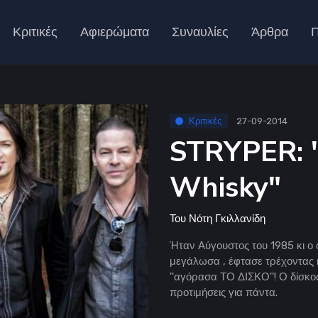
Κριτικές
Αφιερώματα
Συναυλίες
Άρθρα
Π
Κριτικές
27-09-2014
STRYPER: "
Whisky"
Του
Νότη Γκιλλανίδη
Ήταν Αύγουστος του 1985 κι ο
μεγάλωσα , έφτασε τρέχοντας 
''αγόρασα ΤΟ ΔΙΣΚΟ''! Ο δίσκο
προτιμήσεις για πάντα.