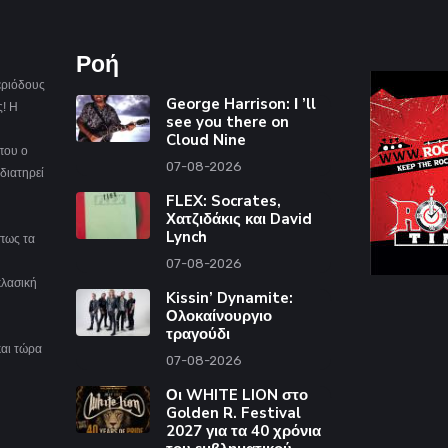
Ροή
εριόδους
George Harrison: Ι ’ll
ς! Η
see you there on
Cloud Nine
που ο
07-08-2026
διατηρεί
FLEX: Socrates,
Χατζιδάκις και David
Lynch
όπως τα
07-08-2026
κλασική
Kissin’ Dynamite:
Ολοκαίνουργιο
τραγούδι
και τώρα
07-08-2026
Οι WHITE LION στο
Golden R. Festival
2027 για τα 40 χρόνια