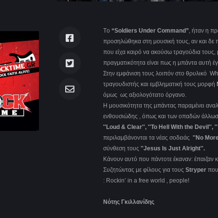
Tο
“Soldiers Under Command”
, ήταν η π
προσηλώθηκα στη μουσική τους, αν και δε π
που είχα καιρό να ακούσω τραγούδια τους,
πραγματικότητα είναι πως η μπάντα αυτή έγ
Στην εμφάνιση τους λοιπόν στο θρυλικό Whi
τραγουδιστής και εμβληματική τους μορφή
όμως ως αξιολογότατο όργανο.
Η μουσικότητα της μπάντας παραμένει ανα
ενθουσιώδης , όπως και των οπαδών άλλωστ
''Loud & Clear'', ''To Hell With the Devil'
περιλαμβάνονται τα νέας σοδειάς
''No More
σύνθεση τους
''Jesus Is Just Alright''.
Κάνουν αυτό που πάντοτε έκαναν: έπαιζαν κ
Συζητώντας με φίλους για τους
Stryper
που
: Rockin’ in a free world , people!
Νότης Γκιλλανίδης