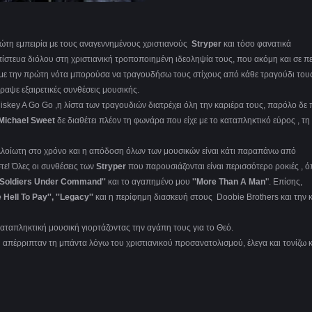
ρώτη εμπειρία με τους αναγεννημένους χριστιανούς
Stryper
και τόσο φανατικά
ίστευα διόλου στη χριστιανική τροποποιημένη ιδεοληψία τους, που ακόμη και σε π
 με την πρώτη νότα μπορούσα να τραγουδήσω τους στίχους από κάθε τραγούδι του
ραψε εξαιρετικές συνθέσεις μουσικής.
skey A Go Go ,η λίστα των τραγουδιών διατρέχει όλη την καριέρα τους, παρόλο δε 
Michael Sweet
δε διαθέτει πλέον τη φωνάρα που είχε με το καταπληκτικό εύρος , τη 
λλοίωτη στο χρόνο και η απόδοση όλων των μουσικών είναι κάτι παραπάνω από
ε! Όλες οι συνθέσεις των
Stryper
που παρουσιάζονται είναι περισσότερο ροκιές , 
', ''Soldiers Under Command''
και το αγαπημένο μου
''More Than A Man'
'. Επίσης,
 Hell To Pay'', ''Legacy''
και η περίφημη διασκευή στους Doobie Brothers και την 
αταπληκτική μουσική γιορτάζοντας την αγάπη τους για το Θεό.
 απέρριπταν τη μπάντα λόγω του χριστιανικού προσανατολισμού, έλεγα και τονίζω 