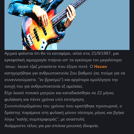
Αρχικά φαίνεται ότι θα τα καταφέρει, αλλά στις 21/9/1987, μια
εγκεφαλική αιμορραγία παίρνει απ΄τα εγκόσμια τον μεγαλύτερο
-ίσως- λευκό τζαζ μπασίστα που έζησε ποτέ. Ο
Havan
κατηγορήθηκε για ανθρωποκτονία 2ου βαθμού (ας πούμε για να
συνεννοούμαστε, "εν βρασμώ") και αργότερα ομολόγησε την
ενοχή του για ανθρωποκτονία εξ αμελείας.
Είχε λευκό ποινικό μητρώο και καταδικάσθηκε σε 22 μήνες
φυλάκιση και πέντε χρόνια υπό επιτήρηση.
Συνυπολογιζομένου του χρόνου που κρατήθηκε προσωρινά, ο
δράστης παρέμεινε στη φυλακή μόνον τέσσερις μήνες και βγήκε
λόγω "καλής συμπεριφοράς", με αναστολή.
Ανάρμοστο τέλος για μια σπάνια μουσική ιδιοφυία.