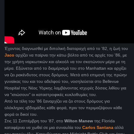
Έχοντας διαγνωσθεί με διπολική διαταραχή από το '82, η ζωή του
Jaco
αρχίζει να παίρνει την κάτω βόλτα από τις αρχές του '86, με
την χρήση ναρκωτικών και αλκοόλ να τον σκοτώνουν μέρα με τη
μέρα. Εξώνεται από το διαμέρισμά του στο Manhattan και αρχίζει
να ζει ρακένδυτος στους δρόμους. Μετά από επιμονή της πρώην
γυναίκας του και του αδελφού του, νοσηλεύεται στο Bellevue
Hospital της Νέας Υόρκης λαμβάνοντας ισχυρές δόσεις λιθίου για
να "ισιώσουν" οι καταστροφικές κυκλοθυμίες του.
Από τα τέλη του '86 ξαναρχίζει να ζει στους δρόμους για
ολόκληρες εβδομάδες κάθε φορά, πριν τον περιμαζέψουν κάθε
φορά οι δικοί του.
Στις 11 Σεπτέμβρη του '87, στο
Wilton Manew
της Florida
καταφέρνει να χωθεί σε μια συναυλία του
Carlos Santana
αλλά
τον πετούν έξω. Κατευθύνεται στο Midnight Bottle Club και όταν