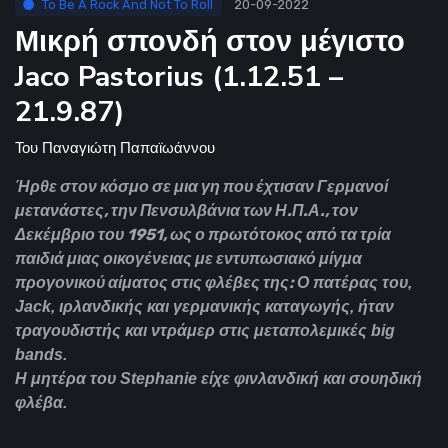
To Be A Rock And Not To Roll
20-09-2022
Μικρή σπονδή στον μέγιστο
Jaco Pastorius (1.12.51 –
21.9.87)
Του
Παναγιώτη Παπαϊωάννου
Ήρθε στον κόσμο σε μια γη που έχτισαν Γερμανοί
μετανάστες, την Πενσυλβάνια των Η.Π.Α., τον
Δεκέμβριο του 1951, ως ο πρωτότοκος από τα τρία
παιδιά μιας οικογένειας με εντυπωσιακό μίγμα
προγονικού αίματος στις φλέβες της:
Ο πατέρας του,
Jack, ιρλανδικής και γερμανικής καταγωγής, ήταν
τραγουδιστής και ντράμερ στις μεταπολεμικές big
bands.
Η μητέρα του Stephanie είχε φινλανδική και σουηδική
φλέβα.