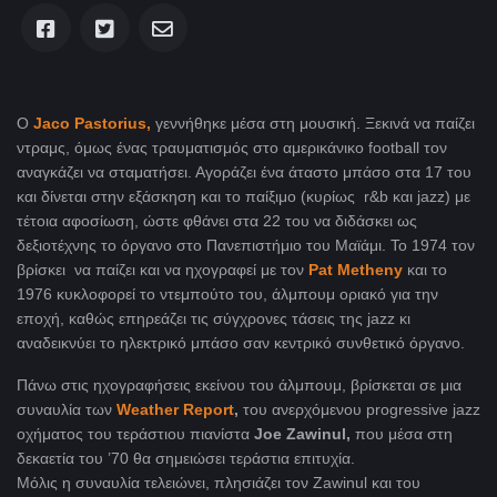
Ο
Jaco Pastorius,
γεννήθηκε μέσα στη μουσική. Ξεκινά να παίζει
ντραμς, όμως ένας τραυματισμός στο αμερικάνικο football τον
αναγκάζει να σταματήσει. Αγοράζει ένα άταστο μπάσο στα 17 του
και δίνεται στην εξάσκηση και το παίξιμο (κυρίως r&b και jazz) με
τέτοια αφοσίωση, ώστε φθάνει στα 22 του να διδάσκει ως
δεξιοτέχνης το όργανο στο Πανεπιστήμιο του Μαϊάμι. Το 1974 τον
βρίσκει να παίζει και να ηχογραφεί με τον
Pat Metheny
και το
1976 κυκλοφορεί το ντεμπούτο του, άλμπουμ οριακό για την
εποχή, καθώς επηρεάζει τις σύγχρονες τάσεις της jazz κι
αναδεικνύει το ηλεκτρικό μπάσο σαν κεντρικό συνθετικό όργανο.
Πάνω στις ηχογραφήσεις εκείνου του άλμπουμ, βρίσκεται σε μια
συναυλία των
Weather Report
,
του ανερχόμενου progressive jazz
οχήματος του τεράστιου πιανίστα
Joe Zawinul,
που μέσα στη
δεκαετία του ’70 θα σημειώσει τεράστια επιτυχία.
Μόλις η συναυλία τελειώνει, πλησιάζει τον Zawinul και του