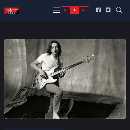
A-
A
A+