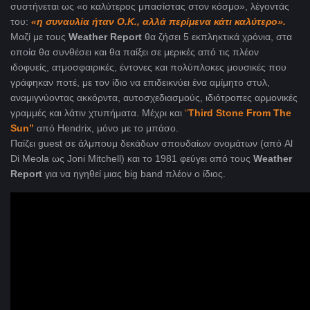
συστήνεται ως «ο καλύτερος μπασίστας στον κόσμο», λέγοντάς
του:
«η συναυλία ήταν O.K., αλλά περίμενα κάτι καλύτερο».
Μαζί με τους
Weather Report
θα ζήσει 5 εκπληκτικά χρόνια, στα
οποία θα συνθέσει και θα παίξει σε μερικές από τις πλέον
ιδοφυείς, ατμοσφαιρικές, έντονες και πολύπλοκες μουσικές που
γράφηκαν ποτέ, με τον ίδιο να επιδεικνύει ένα αμίμητο στυλ,
αναμιγνύοντας ακκόρντα, αυτοσχεδιασμούς, ιδιότροπες αρμονικές
γραμμές και λάτιν χτυπήματα. Μέχρι και
“
Third Stone From The
Sun”
από Hendrix, μόνο με το μπάσο.
Παίζει guest σε άλμπουμ δεκάδων σπουδαίων ονομάτων (από Al
Di Meola ως Joni Mitchell) και το 1981 φεύγει από τους
Weather
Report
για να ηγηθεί μιας big band πλέον ο ίδιος.