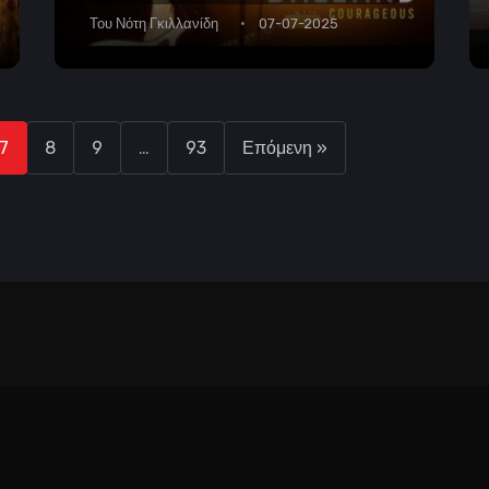
Του
Νότη Γκιλλανίδη
07-07-2025
7
8
9
…
93
Επόμενη »