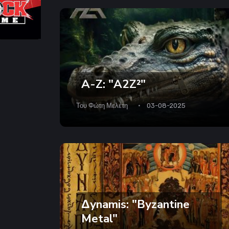
A-Z: "A2Z²"
Του
Φώτη Μελέτη
03-08-2025
Δynamis: "Byzantine
Metal"