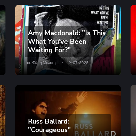
Amy Macdonald: "Is This
What You've Been
Waiting For?"
Του
Φώτη Μελέτη
19-07-2025
Russ Ballard:
"Courageous"