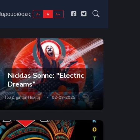
αρουσιάσεις
A-
A
A+
Nicklas Sonne: "Electric
Dreams"
Του
Δημήτρη Πολίτη
02-09-2025