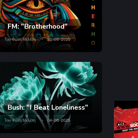
FM: "Brotherhood"
Του
Φώτη Μελέτη
20-08-2025
Bush: "I Beat Loneliness"
Του
Φώτη Μελέτη
04-08-2025